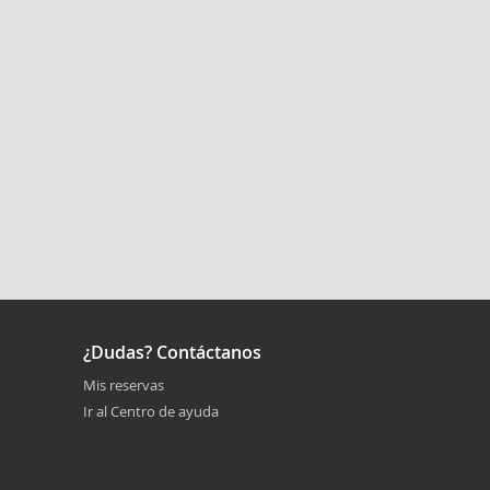
¿Dudas? Contáctanos
Mis reservas
Ir al Centro de ayuda