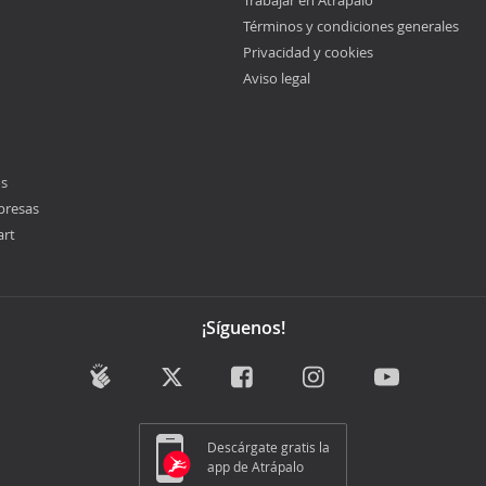
Trabajar en Atrápalo
Términos y condiciones generales
Privacidad y cookies
Aviso legal
os
presas
art
¡Síguenos!
Descárgate gratis la
app de Atrápalo