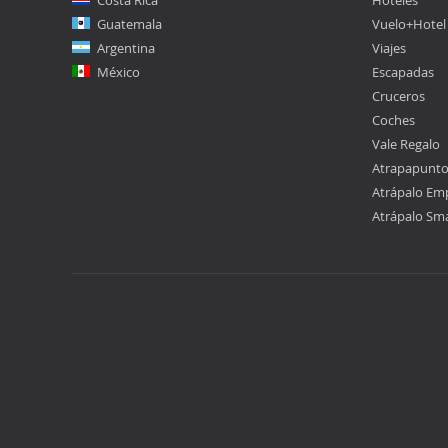
Costa Rica
Hoteles
Guatemala
Vuelo+Hotel
Argentina
Viajes
México
Escapadas
Cruceros
Coches
Vale Regalo
Atrapapunt
Atrápalo Em
Atrápalo Sm