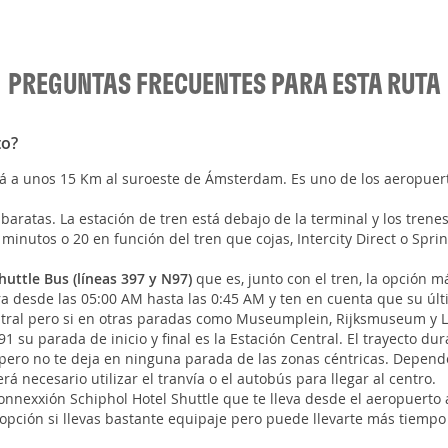
PREGUNTAS FRECUENTES PARA ESTA RUTA
to?
tá a unos 15 Km al suroeste de Ámsterdam. Es uno de los aeropue
aratas. La estación de tren está debajo de la terminal y los trene
 minutos o 20 en función del tren que cojas, Intercity Direct o Spr
huttle Bus (líneas 397 y N97)
que es, junto con el tren, la opción m
pera desde las 05:00 AM hasta las 0:45 AM y ten en cuenta que su úl
tral pero si en otras paradas como Museumplein, Rijksmuseum y Le
 391 su parada de inicio y final es la Estación Central. El trayecto
, pero no te deja en ninguna parada de las zonas céntricas. Depen
erá necesario utilizar el tranvía o el autobús para llegar al centro.
Connexxión Schiphol Hotel Shuttle que te lleva desde el aeropuerto 
pción si llevas bastante equipaje pero puede llevarte más tiempo