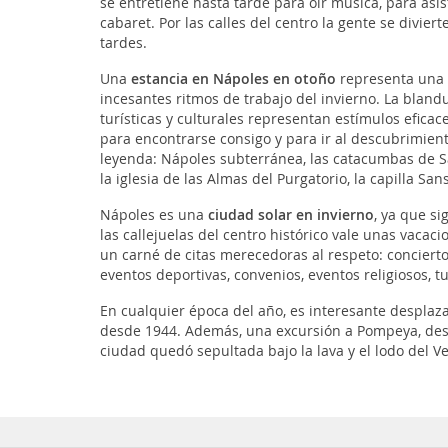
se entretiene hasta tarde para oír música, para asis
cabaret. Por las calles del centro la gente se diviert
tardes.
Una
estancia en Nápoles en otoño
representa una p
incesantes ritmos de trabajo del invierno. La blandu
turísticas y culturales representan estímulos eficac
para encontrarse consigo y para ir al descubrimient
leyenda: Nápoles subterránea, las catacumbas de S
la iglesia de las Almas del Purgatorio, la capilla Sans
Nápoles es una
ciudad solar en invierno
, ya que s
las callejuelas del centro histórico vale unas vacac
un carné de citas merecedoras al respeto: conciertos,
eventos deportivas, convenios, eventos religiosos, tur
En cualquier época del año, es interesante desplaza
desde 1944. Además, una excursión a Pompeya, desci
ciudad quedó sepultada bajo la lava y el lodo del V