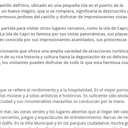
astillo dell'Ovo, ubicado en una pequeña isla en el puerto de la
e un huevo mágico, que si se rompiera, significaría la destrucción 
rmosos jardines del castillo y disfrutar de impresionantes vistas
rtida para visitar otros lugares cercanos, como la isla de Capri,
a isla de Capri es famosa por sus vistas panorámicas, sus playas
es conocida por sus impresionantes acantilados, sus pintorescas
ionante que ofrece una amplia variedad de atracciones turística
n de su rica historia y cultura hasta la degustación de su delicios
, los visitantes pueden disfrutar de todo lo que esta hermosa ci
e se refiere al recibimiento y a la hospitalidad. Es el mejor perio
os museos y a sitios artísticos e históricos. Es suficiente sólo olvida
 ciudad y sus innumerables maravillas os conduzcan por la mano.
l mar, las zonas verdes y los lugares abiertos que al llegar del calo
, conciertos, juegos y espectáculos de entretenimiento. Barcas de r
l Golfo. En la Villa Municipal y en los parques ciudadanos mucha g