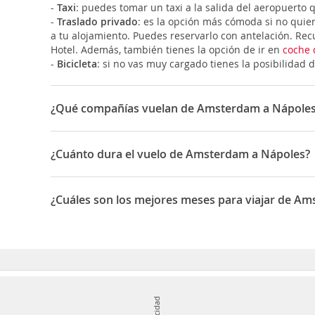
-
Taxi
: puedes tomar un taxi a la salida del aeropuerto 
-
Traslado privado
: es la opción más cómoda si no quier
a tu alojamiento. Puedes reservarlo con antelación. Recu
Hotel. Además, también tienes la opción de ir en
coche 
-
Bicicleta
: si no vas muy cargado tienes la posibilidad d
¿Qué compañías vuelan de Amsterdam a Nápole
Las compañías que vuelan de Amsterdam a Nápoles son:
¿Cuánto dura el vuelo de Amsterdam a Nápoles?
La duración media para viajar entre Amsterdam y Nápol
¿Cuáles son los mejores meses para viajar de A
Los mejores meses para viajar de Amsterdam a Nápoles