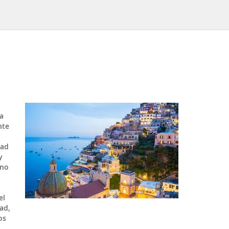
a
nte
dad
y
uno
el
ad,
os