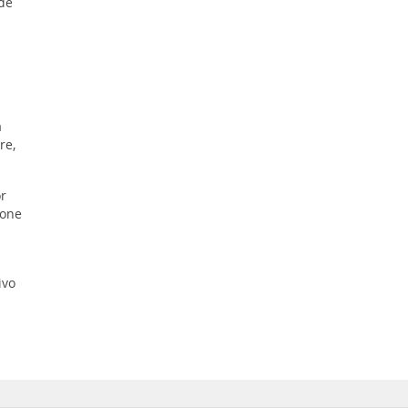
 de
a
re,
r
pone
ivo