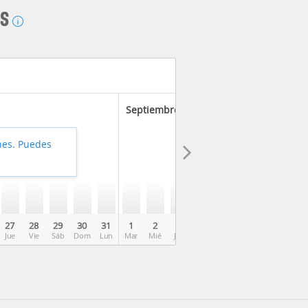
AS
Septiembre 2026
hes. Puedes
27
28
29
30
31
1
2
3
4
5
6
7
8
Jue
Vie
Sáb
Dom
Lun
Mar
Mié
Jue
Vie
Sáb
Dom
Lun
Mar