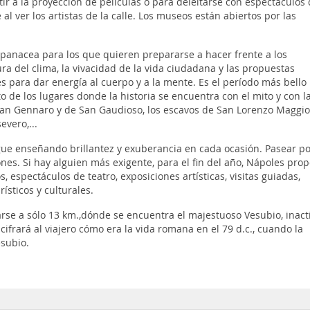
tir a la proyección de películas o para deleitarse con espectáculos
e al ver los artistas de la calle. Los museos están abiertos por las
anacea para los que quieren prepararse a hacer frente a los
ra del clima, la vivacidad de la vida ciudadana y las propuestas
es para dar energía al cuerpo y a la mente. Es el período más bello
o de los lugares donde la historia se encuentra con el mito y con l
an Gennaro y de San Gaudioso, los escavos de San Lorenzo Maggio
evero,...
igue enseñando brillantez y exuberancia en cada ocasión. Pasear po
iones. Si hay alguien más exigente, para el fin del año, Nápoles pro
 espectáculos de teatro, exposiciones artísticas, visitas guiadas,
ísticos y culturales.
rse a sólo 13 km.,dónde se encuentra el majestuoso Vesubio, inact
frará al viajero cómo era la vida romana en el 79 d.c., cuando la
esubio.