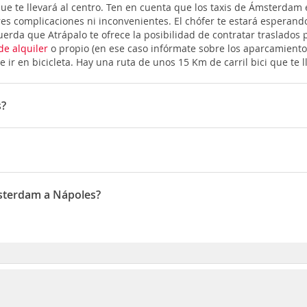
que te llevará al centro. Ten en cuenta que los taxis de Ámsterdam
es complicaciones ni inconvenientes. El chófer te estará esperando
erda que Atrápalo te ofrece la posibilidad de contratar traslados pr
de alquiler
o propio (en ese caso infórmate sobre los aparcamientos
e ir en bicicleta. Hay una ruta de unos 15 Km de carril bici que te 
s?
 Transavia, ITA Airways, KLM
es es 02:25
msterdam a Nápoles?
 son Febrero, Enero, Septiembre