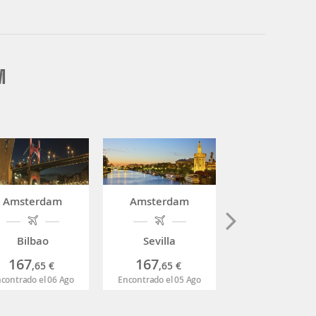
M
Amsterdam
Amsterdam
Amsterdam
Bilbao
Sevilla
Palma de Mall
167
167
73
,65
€
,65
€
,80
€
contrado el 06 Ago
Encontrado el 05 Ago
Encontrado el 05 