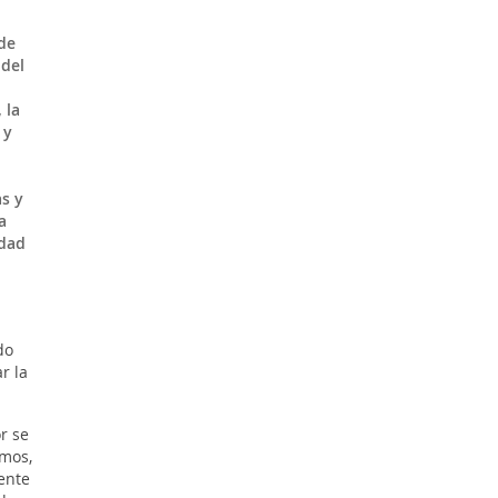
de
 del
 la
 y
s y
a
udad
do
r la
r se
emos,
ente