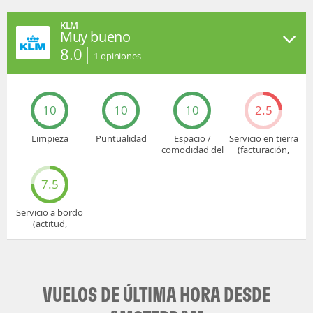
KLM
Muy bueno
8.0
1
opiniones
10
10
10
2.5
Limpieza
Puntualidad
Espacio /
Servicio en tierra
comodidad del
(facturación,
asiento
embarque...)
7.5
Servicio a bordo
(actitud,
cuidado...)
VUELOS DE ÚLTIMA HORA DESDE