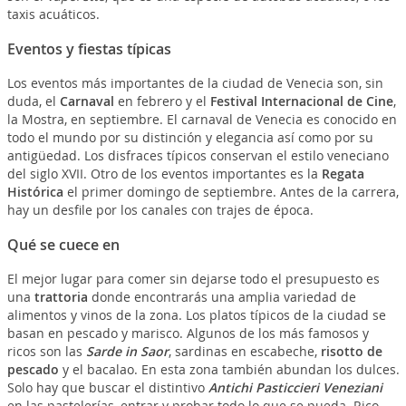
taxis acuáticos.
Eventos y fiestas típicas
Los eventos más importantes de la ciudad de Venecia son, sin
duda, el
Carnaval
en febrero y el
Festival Internacional de Cine
,
la Mostra, en septiembre. El carnaval de Venecia es conocido en
todo el mundo por su distinción y elegancia así como por su
antigüedad. Los disfraces típicos conservan el estilo veneciano
del siglo XVII. Otro de los eventos importantes es la
Regata
Histórica
el primer domingo de septiembre. Antes de la carrera,
hay un desfile por los canales con trajes de época.
Qué se cuece en
El mejor lugar para comer sin dejarse todo el presupuesto es
una
trattoria
donde encontrarás una amplia variedad de
alimentos y vinos de la zona. Los platos típicos de la ciudad se
basan en pescado y marisco. Algunos de los más famosos y
ricos son las
Sarde in Saor
, sardinas en escabeche,
risotto de
pescado
y el bacalao. En esta zona también abundan los dulces.
Solo hay que buscar el distintivo
Antichi Pasticcieri Veneziani
en las pastelerías, entrar y probar todo lo que se pueda. Rico,