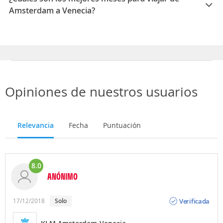
Amsterdam a Venecia?
Los mejores meses para viajar de Amsterdam a
Venecia son Febrero, Marzo, Enero
Opiniones de nuestros usuarios
Relevancia
Fecha
Puntuación
8.0
ANÓNIMO
Opinión
Verificada
17/12/2018
solo