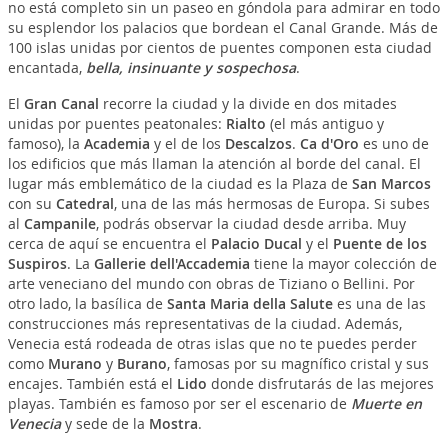
no está completo sin un paseo en góndola para admirar en todo
su esplendor los palacios que bordean el Canal Grande. Más de
100 islas unidas por cientos de puentes componen esta ciudad
encantada,
bella, insinuante y sospechosa
.
El
Gran Canal
recorre la ciudad y la divide en dos mitades
unidas por puentes peatonales:
Rialto
(el más antiguo y
famoso), la
Academia
y el de los
Descalzos
.
Ca d'Oro
es uno de
los edificios que más llaman la atención al borde del canal. El
lugar más emblemático de la ciudad es la Plaza de
San Marcos
con su
Catedral
, una de las más hermosas de Europa. Si subes
al
Campanile
, podrás observar la ciudad desde arriba. Muy
cerca de aquí se encuentra el
Palacio Ducal
y el
Puente de los
Suspiros
. La
Gallerie dell'Accademia
tiene la mayor colección de
arte veneciano del mundo con obras de Tiziano o Bellini. Por
otro lado, la basílica de
Santa Maria della Salute
es una de las
construcciones más representativas de la ciudad. Además,
Venecia está rodeada de otras islas que no te puedes perder
como
Murano
y
Burano
, famosas por su magnífico cristal y sus
encajes. También está el
Lido
donde disfrutarás de las mejores
playas. También es famoso por ser el escenario de
Muerte en
Venecia
y sede de la
Mostra
.