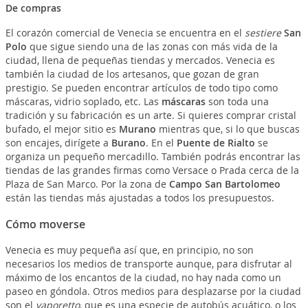
De compras
El corazón comercial de Venecia se encuentra en el
sestiere
San
Polo
que sigue siendo una de las zonas con más vida de la
ciudad, llena de pequeñas tiendas y mercados. Venecia es
también la ciudad de los artesanos, que gozan de gran
prestigio. Se pueden encontrar artículos de todo tipo como
máscaras, vidrio soplado, etc. Las
máscaras
son toda una
tradición y su fabricación es un arte. Si quieres comprar cristal
bufado, el mejor sitio es
Murano
mientras que, si lo que buscas
son encajes, dirígete a
Burano
. En el
Puente de Rialto
se
organiza un pequeño mercadillo. También podrás encontrar las
tiendas de las grandes firmas como Versace o Prada cerca de la
Plaza de San Marco. Por la zona de
Campo San Bartolomeo
están las tiendas más ajustadas a todos los presupuestos.
Cómo moverse
Venecia es muy pequeña así que, en principio, no son
necesarios los medios de transporte aunque, para disfrutar al
máximo de los encantos de la ciudad, no hay nada como un
paseo en góndola. Otros medios para desplazarse por la ciudad
son el
vaporetto
, que es una especie de autobús acuático, o los