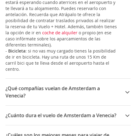
estará esperando cuando aterrices en el aeropuerto y
te llevará a tu alojamiento. Puedes reservarlo con
antelación. Recuerda que Atrápalo te ofrece la
posibilidad de contratar traslados privados al realizar
la reserva de tu Vuelo + Hotel. Además, también tienes
la opción de ir en
coche de alquiler
o propio (en ese
caso infórmate sobre los aparcamientos de las
diferentes terminales).
-
Bicicleta
: si no vas muy cargado tienes la posibilidad
de ir en bicicleta. Hay una ruta de unos 15 Km de
carril bici que te lleva desde el aeropuerto hasta el
centro.
¿Qué compañías vuelan de Amsterdam a
Venecia?
Las compañías que vuelan de Amsterdam a Venecia
son: KLM, Easyjet, Air France, ITA Airways
¿Cuánto dura el vuelo de Amsterdam a Venecia?
La duración media para viajar entre Amsterdam y
Venecia es 05:30
¿Cuáles son los mejores meses para viajar de