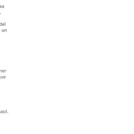
sa
,
del
s un
n
ner
que
asil.