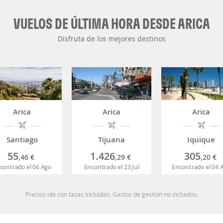
VUELOS DE ÚLTIMA HORA DESDE ARICA
Disfruta de los mejores destinos
Arica
Arica
Arica
Santiago
Tijuana
Iquique
55
1.426
305
,46
€
,29
€
,20
€
contrado el 06 Ago
Encontrado el 23 Jul
Encontrado el 04 
Precios ida con tasas incluidas. Gastos de gestión no incluidos.