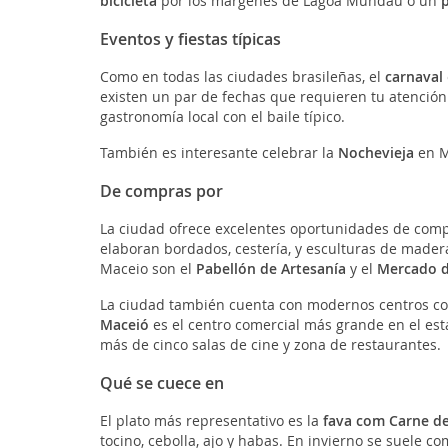
bicicleta
por los márgenes de Lagoa Mundaú o un
Eventos y fiestas típicas
Como en todas las ciudades brasileñas, el
carnaval
existen un par de fechas que requieren tu atención
gastronomía local con el baile típico.
También es interesante celebrar la
Nochevieja
en M
De compras por
La ciudad ofrece excelentes oportunidades de compr
elaboran bordados, cestería, y esculturas de mader
Maceio son el
Pabellón de Artesanía
y el
Mercado d
La ciudad también cuenta con modernos centros com
Maceió
es el centro comercial más grande en el es
más de cinco salas de cine y zona de restaurantes.
Qué se cuece en
El plato más representativo es la
fava com Carne de
tocino, cebolla, ajo y habas. En invierno se suele c