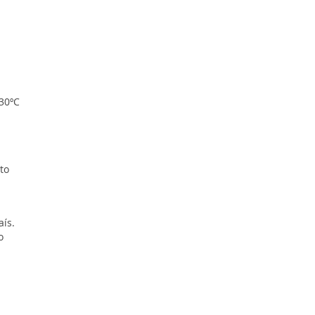
30ºC
to
aís.
o