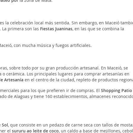
paseo por
la zona de Mata.
es la celebración local más sentida. Sin embargo, en Maceió tambi
. La primera son las
Fiestas Juaninas
, en las que se combina la
aceió, con mucha música y fuegos artificiales.
as, sobre todo por su gran producción artesanal. En Maceió, se
a o cerámica. Los principales lugares para comprar artesanías en
e Artesanía
en el centro de la ciudad, repleto de productos region
erciales para los que prefieren ir de compras. El
Shopping Patio
tado de Alagoas y tiene 160 establecimientos, almacenes reconocido
 Sol
, que consiste en un pedazo de carne seca con tallos de mosta
omer el
sururu ao leite de coco
, un caldo a base de mejillones, cebol