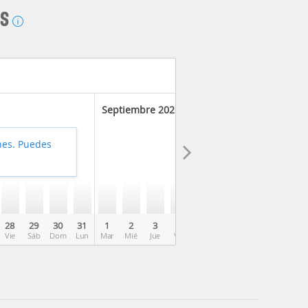
AS
Septiembre 2026
hes. Puedes
28
29
30
31
1
2
3
4
5
6
7
8
9
Vie
Sáb
Dom
Lun
Mar
Mié
Jue
Vie
Sáb
Dom
Lun
Mar
Mié