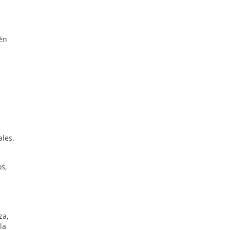
én
ales.
s,
za,
la