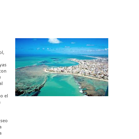
l,
yas
con
e
al
o el
n
useo
a
a