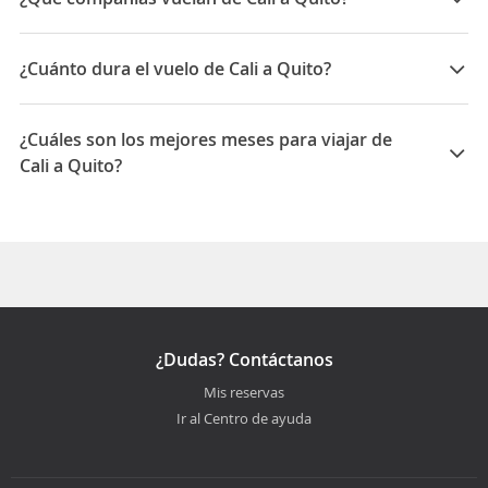
Las compañías que vuelan de Cali a Quito son:
Avianca, Copa Airlines, LATAM Airlines, Tame Linea
¿Cuánto dura el vuelo de Cali a Quito?
Aerea del Ecuador
La duración media para viajar entre Cali y Quito es
05:34
¿Cuáles son los mejores meses para viajar de
Cali a Quito?
Los mejores meses para viajar de Cali a Quito son
Mayo, Septiembre, Julio
¿Dudas? Contáctanos
Mis reservas
Ir al Centro de ayuda