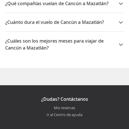
¿Qué compañías vuelan de Cancún a Mazatlán?
Las compañías que vuelan de Cancún a Mazatlán son:
Aeromexico, Interjet
¿Cuánto dura el vuelo de Cancún a Mazatlán?
La duración media para viajar entre Cancún y
Mazatlán es 05:58
¿Cuáles son los mejores meses para viajar de
Cancún a Mazatlán?
Los mejores meses para viajar de Cancún a Mazatlán
son Febrero, Marzo, Noviembre
¿Dudas? Contáctanos
Mis reservas
Ir al Centro de ayuda