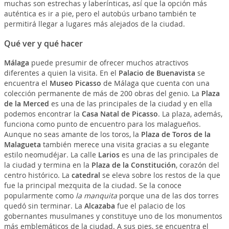
muchas son estrechas y laberínticas, así que la opción más
auténtica es ir a pie, pero el autobús urbano también te
permitirá llegar a lugares más alejados de la ciudad.
Qué ver y qué hacer
Málaga
puede presumir de ofrecer muchos atractivos
diferentes a quien la visita. En el
Palacio de Buenavista
se
encuentra el
Museo Picasso
de Málaga que cuenta con una
colección permanente de más de 200 obras del genio. La
Plaza
de la Merced
es una de las principales de la ciudad y en ella
podemos encontrar la
Casa Natal de Picasso
. La plaza, además,
funciona como punto de encuentro para los malagueños.
Aunque no seas amante de los toros, la
Plaza de Toros de la
Malagueta
también merece una visita gracias a su elegante
estilo neomudéjar. La calle
Larios
es una de las principales de
la ciudad y termina en la
Plaza de la Constitución
, corazón del
centro histórico. La
catedral
se eleva sobre los restos de la que
fue la principal mezquita de la ciudad. Se la conoce
popularmente como
la manquita
porque una de las dos torres
quedó sin terminar. La
Alcazaba
fue el palacio de los
gobernantes musulmanes y constituye uno de los monumentos
más emblemáticos de la ciudad. A sus pies, se encuentra el