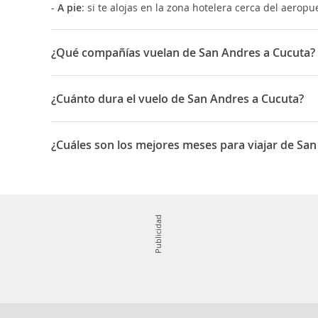
-
A pie
: si te alojas en la zona hotelera cerca del aero
¿Qué compañías vuelan de San Andres a Cucuta?
Las compañías que vuelan de San Andres a Cucuta son: A
¿Cuánto dura el vuelo de San Andres a Cucuta?
La duración media para viajar entre San Andres y Cucut
¿Cuáles son los mejores meses para viajar de Sa
Los mejores meses para viajar de San Andres a Cucuta 
Publicidad