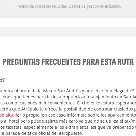
Precios ida con tasas incluidas. Gastos de gestión no incluidos.
PREGUNTAS FRECUENTES PARA ESTA RUTA
o?
uentra al norte de la isla de San Andrés y une el archipiélago de S
ciones que tienes para ir del aeropuerto a tu alojamiento en San A
es complicaciones ni inconvenientes. El chófer te estará esperando
erda que Atrápalo te ofrece la posibilidad de contratar traslados p
de alquiler
o propio (en ese caso infórmate sobre los aparcamientos
o al hotel pero puede salirte más caro ya que no se utiliza el taxíme
 taxistas, especialmente a los extranjeros, así que ve preparado y
 la parada de taxis oficial del aeropuerto.