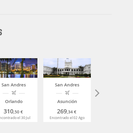
S
San Andres
San Andres
San Andres
Orlando
Asunción
Armenia
310
269
227
,50
€
,34
€
,35
€
ncontrado el 30 Jul
Encontrado el 02 Ago
Encontrado el 07 