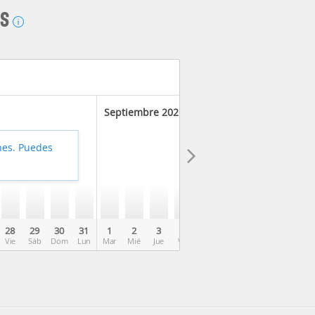
AS
Septiembre 2026
hes. Puedes
28
29
30
31
1
2
3
4
5
6
7
8
9
Vie
Sáb
Dom
Lun
Mar
Mié
Jue
Vie
Sáb
Dom
Lun
Mar
Mié