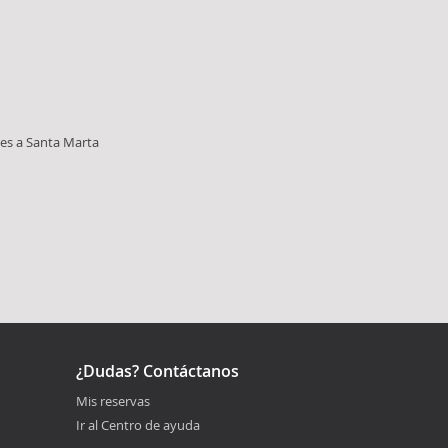
es a Santa Marta
¿Dudas? Contáctanos
Mis reservas
Ir al Centro de ayuda