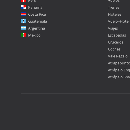
Perú
Vuelos
Panamá
Trenes
Costa Rica
Hoteles
Guatemala
Vuelo+Hotel
Argentina
Viajes
México
Escapadas
Cruceros
Coches
Vale Regalo
Atrapapunt
Atrápalo Em
Atrápalo Sm