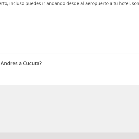
puerto, incluso puedes ir andando desde al aeropuerto a tu hotel, s
vianca, LATAM Airlines, Viva Air Colombia
a es 06:03
n Andres a Cucuta?
son Febrero, Mayo, Septiembre