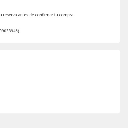
drac. Cuatro amigos que decidieron hace algún tiempo
que se acerquen hasta su cervecería. Con un
trato
u reserva antes de confirmar tu compra.
 de referencia para cualquier ocasión; allí encontrarás música,
B99033946).
n rollo
!
serva.