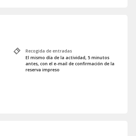
 de patata sobre su pan con tomate
ta de langostinos salteados con ajo y perejil
ten (Medalla de oro Barcelona Beer Challange) Brocheta de
on queso de cabra, mermelada de higos y nueces
nger Wheat Beer - Pintxo de pimiento del Padrón con pollo
Recogida de entradas
tilo Green Grapes Grisette - Anchoa de l'Escala con una
El mismo día de la actividad, 5 minutos
antes, con el e-mail de confirmación de la
reserva impreso
nes en su tinta
 de Hamburguesa sobre una cama de lechuga y tomate y
 artesanas, todas estupendas y distintas entre sí,
¡un lujazo! y acompañadas de unos deliciosos pintxos
ecería
Craft Barcelona
que al finalizar la cata y para celebrar
 a cargo de
La Sweet Marta
a las 21h
y otro de
funky
del
án con su fuerza increíble.