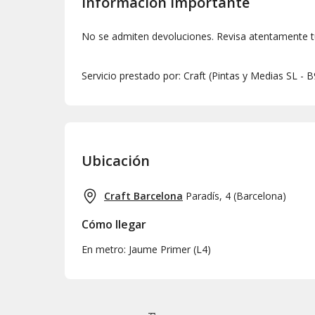
Información importante
Craft
Barcelona
son Jordi, Joaquín, Montse y Mio
dedicarse a hacerle la vida más feliz a todos los 
No se admiten devoluciones. Revisa atentamente t
personalizado y familiar
se convertirá en tu sitio
monólogos, cervezas, pinchos y tapas.
Servicio prestado por: Craft (Pintas y Medias SL - 
Save the date
¡pasarás dos horas entre
risas y bue
Recuerda:
Si no te presentas a la cita, perderás tu re
Ubicación
Craft Barcelona
Paradís, 4
(
Barcelona
)
Cómo llegar
En metro: Jaume Primer (L4)