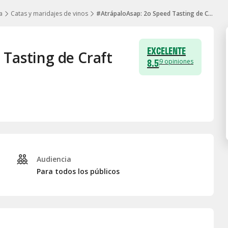
a
Catas y maridajes de vinos
#AtrápaloAsap: 2o Speed Tasting de Craft Beer
EXCELENTE
Tasting de Craft
8.5
9
opiniones
Audiencia
Para todos los públicos