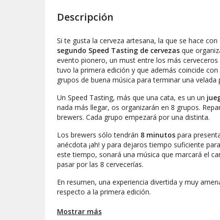
Descripción
Si te gusta la cerveza artesana, la que se hace con 
segundo Speed Tasting de cervezas
que organi
evento pionero, un
must
entre los más cerveceros 
tuvo la primera edición y que además coincide con
grupos de buena música para terminar una velada p
Un
Speed Tasting
, más que una cata, es un un
jue
nada más llegar, os organizarán en 8 grupos. Repar
brewers. Cada grupo empezará por una distinta.
Los brewers sólo tendrán
8 minutos
para presenta
anécdota ¡ah! y para dejaros tiempo suficiente par
este tiempo, sonará una música que marcará el ca
pasar por las 8 cervecerías.
En resumen, una experiencia divertida y muy ame
respecto a la primera edición.
Mostrar más
Cada cervecería os presentará una de sus cerveza