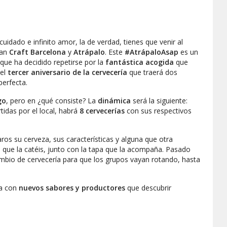
cuidado e infinito amor, la de verdad, tienes que venir al
zan
Craft
Barcelona
y
Atrápalo
. Este
#AtrápaloAsap
es un
que ha decidido repetirse por la
fantástica acogida
que
 el
tercer aniversario de la cervecería
que traerá dos
erfecta.
go
, pero en ¿qué consiste? La
dinámica
será la siguiente:
tidas por el local, habrá
8 cervecerías
con sus respectivos
ros su cerveza, sus características y alguna que otra
a que la catéis, junto con la tapa que la acompaña. Pasado
mbio de cervecería para que los grupos vayan rotando, hasta
na con
nuevos sabores y productores
que descubrir
s que irá acompañada por un pintxo
.
Ésta es
la selección: