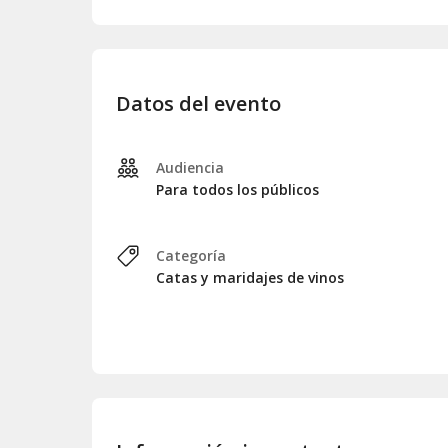
Marina - Costa Brava - Pintxo de tortilla
La Masovera - Pubilla- Wheat beer - Pirule
Lo Vilot - Zatec - Pale Ale belga sin glu
pollo marinado al curry
Datos del evento
Tibidabo - Pop Ink Stout - Pan tostado c
Barcelona Beer Company - Piquembauer Gi
crujiente
Audiencia
La Pirata - Grisset Samshing & grapes, es
Para todos los públicos
tostadita con crema de Queso azul
Edge Brewing - Croqueta casera de chipiro
Urquell Pilsner - Pilsner Lager - Pintxo
Categoría
acompañado de salsa brava
Catas y maridajes de vinos
¿Y el
premio
? Haber probado 8 magníficas cervezas
presentadas por sus propios maestros cerveceros, 
cuidadosamente seleccionados.
Todo esto en pleno centro de la ciudad, en la cerv
su
tercer aniversario,
te trae dos conciertos, uno
bueno a cargo de los
Catfinguers
que te contagiar