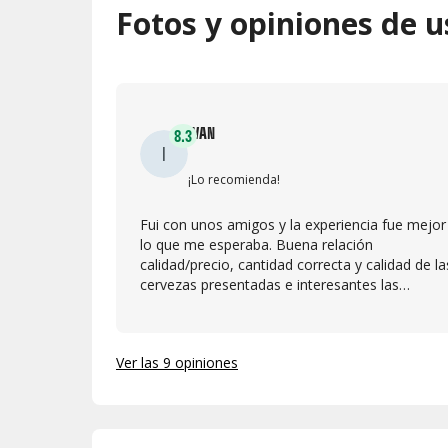
Fotos y opiniones de u
IVAN
8.3
I
¡Lo recomienda!
Fui con unos amigos y la experiencia fue mejor
lo que me esperaba. Buena relación
calidad/precio, cantidad correcta y calidad de la
cervezas presentadas e interesantes las
explicaciones de los brewers, muy didácticas e
general. Repetiré sin duda si hay más ediciones.
Ver las 9 opiniones