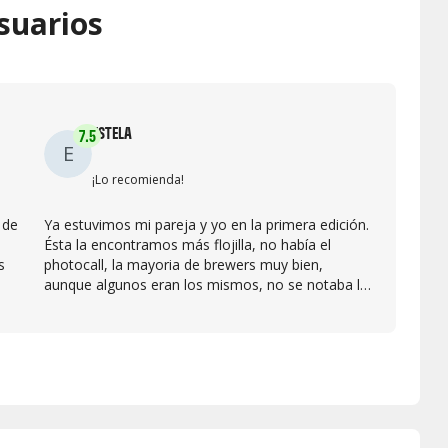
suarios
ESTELA
7.5
E
¡Lo recomienda!
 de
Ya estuvimos mi pareja y yo en la primera edición.
Ésta la encontramos más flojilla, no había el
s
photocall, la mayoria de brewers muy bien,
aunque algunos eran los mismos, no se notaba la
n
misma predisposición en todos, pero nada
negativo. Simplemente que la anterior me gustó
más, por el tipo de cervezas también, la gracia
entiendo que es probar nuevas cervezas que te
sorprendan y había una demasiado conocida.