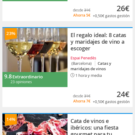
26€
desde
31€
Ahorra
5€
+0,50€
gastos gestión
23%
El regalo ideal: 8 catas
y maridajes de vino a
escoger
Espai Penedès
(Barcelona)
Catas y
maridajes de vinos
9.8
1 hora y media
Extraordinario
23 opiniones
24€
desde
31€
Ahorra
7€
+0,50€
gastos gestión
14%
Cata de vinos e
ibéricos: una fiesta
gourmet para tu