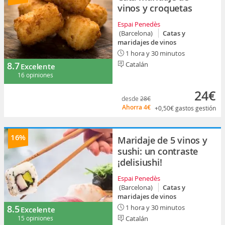
vinos y croquetas
Espai Penedès
(Barcelona)
Catas y
maridajes de vinos
1 hora y 30 minutos
8.7
Catalán
Excelente
16 opiniones
24€
desde
28€
Ahorra
4€
+0,50€
gastos gestión
16%
Maridaje de 5 vinos y
sushi: un contraste
¡delisiushi!
Espai Penedès
(Barcelona)
Catas y
maridajes de vinos
8.5
1 hora y 30 minutos
Excelente
15 opiniones
Catalán