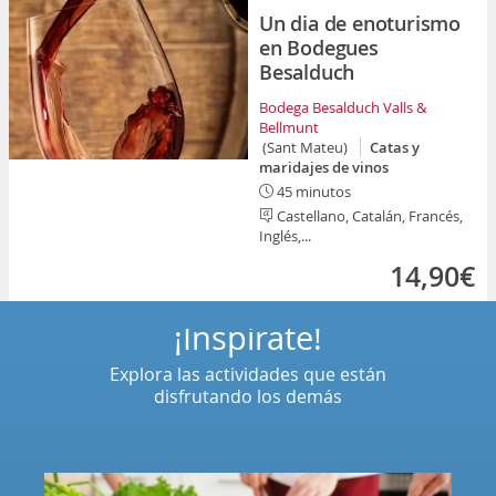
Un dia de enoturismo
en Bodegues
Besalduch
Bodega Besalduch Valls &
Bellmunt
(Sant Mateu)
Catas y
maridajes de vinos
45 minutos
Castellano, Catalán, Francés,
Inglés,...
14,90€
¡Inspírate!
Explora las actividades que están
disfrutando los demás