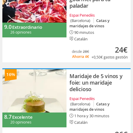
paladar
Espai Penedès
(Barcelona)
Catas y
9.0
maridajes de vinos
Extraordinario
26 opiniones
90 minutos
Catalán
24€
desde
28€
Ahorra
4€
+0,50€
gastos gestión
16%
Maridaje de 5 vinos y
foie: un maridaje
delicioso
Espai Penedès
(Barcelona)
Catas y
maridajes de vinos
8.7
1 hora y 30 minutos
Excelente
20 opiniones
Catalán