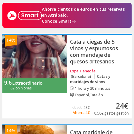
Ahorra cientos de euros en tus reservas
en Atrápalo.
Conoce Smart
14%
Cata a ciegas de 5
vinos y espumosos
con maridaje de
quesos artesanos
Espai Penedès
(Barcelona)
Catas y
9.6
maridajes de vinos
Extraordinario
62 opiniones
1 hora y 30 minutos
Español,Catalán
24€
desde
28€
Ahorra
4€
+0,50€
gastos gestión
14%
Cata maridaje de