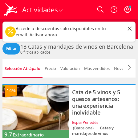
Actividades
Login
Barcelona ciudad
CAMBIAR
Accede a descuentos solo disponibles en tu
Catas y maridajes de vinos
Cualquier fecha
email.
Activar ahora
18 Catas y maridajes de vinos en Barcelona
Filtrar
0
filtros aplicados
Selección Atrápalo
Precio
Valoración
Más vendidos
Novedad
D
14%
Cata de 5 vinos y 5
quesos artesanos:
una experiencia
inolvidable
Espai Penedès
(Barcelona)
Catas y
9.7
maridajes de vinos
Extraordinario