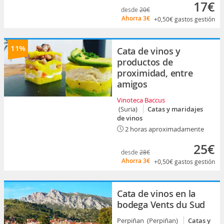
17€
desde
20€
Ahorra
3€
+0,50€
gastos gestión
11%
Cata de vinos y
productos de
proximidad, entre
amigos
Vinoteca Baccus
(Suria)
Catas y maridajes
de vinos
2 horas aproximadamente
25€
desde
28€
Ahorra
3€
+0,50€
gastos gestión
Cata de vinos en la
bodega Vents du Sud
Perpiñan (Perpiñan)
Catas y