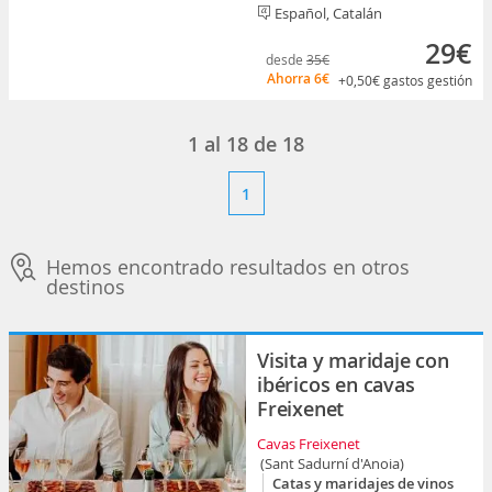
Español, Catalán
29€
desde
35€
Ahorra
6€
+0,50€
gastos gestión
1
al
18
de
18
1
Hemos encontrado resultados en otros
destinos
Visita y maridaje con
ibéricos en cavas
Freixenet
Cavas Freixenet
(Sant Sadurní d'Anoia)
Catas y maridajes de vinos