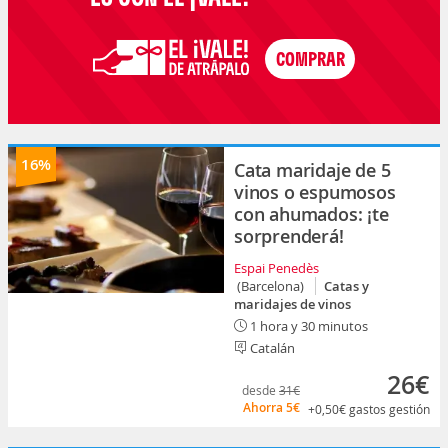
16%
Cata maridaje de 5
vinos o espumosos
con ahumados: ¡te
sorprenderá!
Espai Penedès
(Barcelona)
Catas y
maridajes de vinos
1 hora y 30 minutos
Catalán
26€
desde
31€
Ahorra
5€
+0,50€
gastos gestión