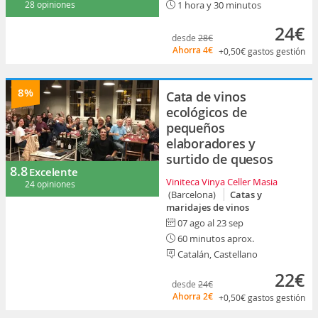
28 opiniones
1 hora y 30 minutos
24€
desde
28€
Ahorra
4€
+0,50€
gastos gestión
8%
Cata de vinos
ecológicos de
pequeños
elaboradores y
surtido de quesos
8.8
Excelente
Viniteca Vinya Celler Masia
24 opiniones
(Barcelona)
Catas y
maridajes de vinos
07 ago al 23 sep
60 minutos aprox.
Catalán, Castellano
22€
desde
24€
Ahorra
2€
+0,50€
gastos gestión