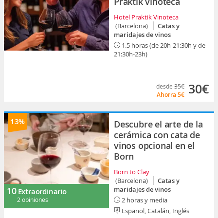
Praktik vinoteca
Hotel Praktik Vinoteca
(Barcelona)
Catas y
maridajes de vinos
1.5 horas (de 20h-21:30h y de
21:30h-23h)
30€
desde
35€
Ahorra
5€
13%
Descubre el arte de la
cerámica con cata de
vinos opcional en el
Born
Born to Clay
(Barcelona)
Catas y
10
maridajes de vinos
Extraordinario
2 opiniones
2 horas y media
Español, Catalán, Inglés