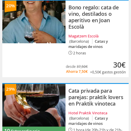
20%
Bono regalo: cata de
vino, destilados o
aperitivo en Joan
Escolà
Magatzem Escolà
(Barcelona)
Catas y
maridajes de vinos
2 horas
30€
desde
37,50€
Ahorra
7,50€
+0,50€
gastos gestión
29%
Cata privada para
parejas: praktik lovers
en Praktik vinoteca
Hotel Praktik Vinoteca
(Barcelona)
Catas y
maridajes de vinos
10
1 hora (de 20h-21h y de 21h-