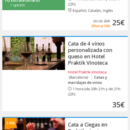
Extraordinario
22h)
1 opinión
Español, Catalán, Inglés
25€
desde
35€
Ahorra
10€
Cata de 4 vinos
personalizada con
queso en Hotel
Praktik Vinoteca
Hotel Praktik Vinoteca
(Barcelona)
Catas y
maridajes de vinos
1 hora (de 20h-21h y de 21h-
22h)
35€
14%
Cata a Ciegas en