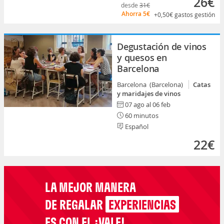
26€
desde
31€
Ahorra
5€
+0,50€
gastos gestión
Degustación de vinos
y quesos en
Barcelona
Barcelona (Barcelona)
Catas
y maridajes de vinos
07 ago al 06 feb
60 minutos
Español
22€
LA MEJOR MANERA
DE REGALAR
EXPERIENCIAS
ES CON EL ¡VALE!