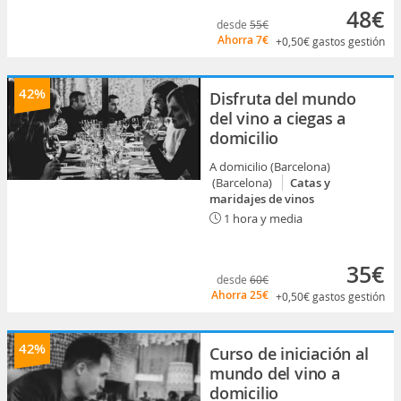
48€
desde
55€
Ahorra
7€
+0,50€
gastos gestión
42%
Disfruta del mundo
del vino a ciegas a
domicilio
A domicilio (Barcelona)
(Barcelona)
Catas y
maridajes de vinos
1 hora y media
35€
desde
60€
Ahorra
25€
+0,50€
gastos gestión
42%
Curso de iniciación al
mundo del vino a
domicilio