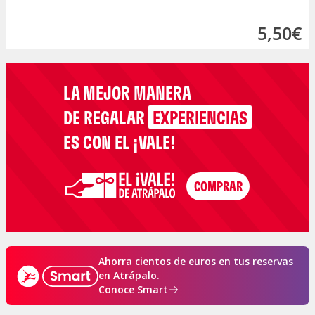
5,50€
LA MEJOR MANERA
DE REGALAR
EXPERIENCIAS
ES CON EL ¡VALE!
Ahorra cientos de euros en tus reservas
en Atrápalo.
Conoce Smart