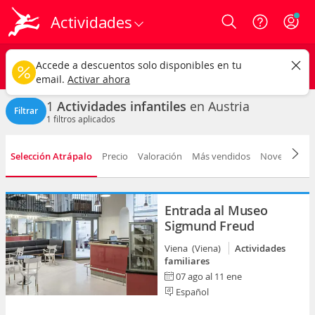
Actividades
Login
Austria
CAMBIAR
Accede a descuentos solo disponibles en tu
Actividades infantiles
Cualquier fecha
email.
Activar ahora
1
Actividades infantiles
en Austria
Filtrar
1
filtros aplicados
Selección Atrápalo
Precio
Valoración
Más vendidos
Novedad
D
Entrada al Museo
Sigmund Freud
Viena (Viena)
Actividades
familiares
07 ago al 11 ene
Español