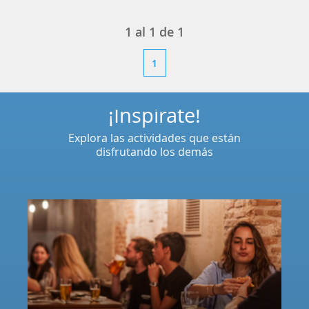
1
al
1
de
1
1
¡Inspírate!
Explora las actividades que están
disfrutando los demás