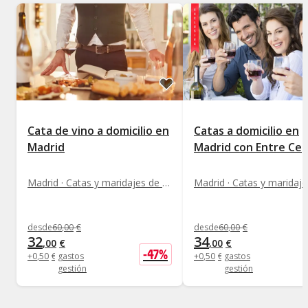
Cata de vino a domicilio en
Catas a domicilio en
Madrid
Madrid con Entre Ce
Madrid · Catas y maridajes de vinos
desde
60
,
00
€
desde
60
,
00
€
32
34
,
00
€
,
00
€
-
47
%
+
0
,
50
€
gastos
+
0
,
50
€
gastos
gestión
gestión