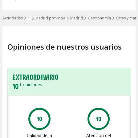
Actividades
…
Madrid provincia
Madrid
Gastronomía
Catas y mari
Mostrar todos los niveles
Opiniones de nuestros usuarios
EXTRAORDINARIO
10
1
opiniones
10
10
Calidad de la
Atención del