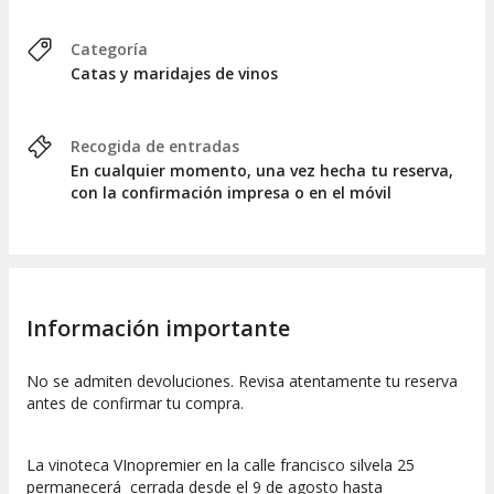
¡Ven a disfrutar de risas, buen vino y una experiencia
inolvidable en pleno centro de Madrid! ¡Date prisa porque las
entradas vuelan!
Categoría
Catas y maridajes de vinos
Recogida de entradas
En cualquier momento, una vez hecha tu reserva,
con la confirmación impresa o en el móvil
Información importante
No se admiten devoluciones. Revisa atentamente tu reserva
antes de confirmar tu compra.
La vinoteca VInopremier en la calle francisco silvela 25
permanecerá cerrada desde el 9 de agosto hasta