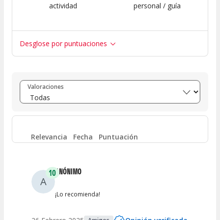
actividad
personal / guía
Desglose por puntuaciones
Entre 8 y 10
(
1
)
Valoraciones
Entre 6 y 8
(
0
)
Entre 4 y 6
(
0
)
Relevancia
Fecha
Puntuación
Entre 2 y 4
(
0
)
ANÓNIMO
10
A
Entre 0 y 2
(
0
)
¡Lo recomienda!