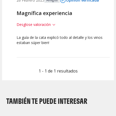
26 Febrero 2025
Opinión verificada
Amigos
Magnífica experiencia
Desglose valoración
La guía de la cata explicó todo al detalle y los vinos
10
10
estaban súper bien!
Calidad de la
Atención del
Actividad
Personal /
Guia
1 - 1 de 1 resultados
TAMBIÉN TE PUEDE INTERESAR