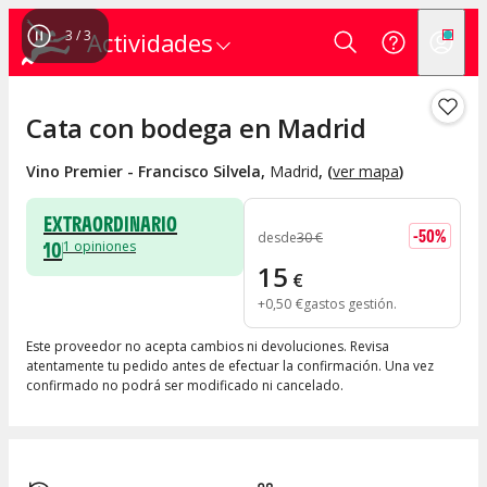
1
/
3
Actividades
Cata con bodega en Madrid
Vino Premier - Francisco Silvela
,
Madrid
, (
ver mapa
)
EXTRAORDINARIO
-
50
%
desde
30
€
10
1
opiniones
15
€
+
0
,
50
€
gastos gestión
Este proveedor no acepta cambios ni devoluciones. Revisa
atentamente tu pedido antes de efectuar la confirmación. Una vez
confirmado no podrá ser modificado ni cancelado.