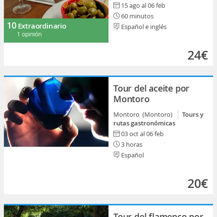
15 ago al 06 feb
60 minutos
10
Extraordinario
Español e inglés
1 opinión
24€
Tour del aceite por
Montoro
Montoro (Montoro)
Tours y
rutas gastronómicas
03 oct al 06 feb
3 horas
Español
20€
Tour del flamenco por