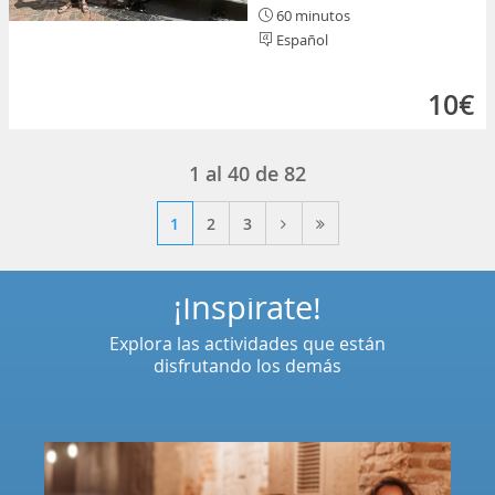
60 minutos
Español
10€
1
al
40
de
82
1
2
3
¡Inspírate!
Explora las actividades que están
disfrutando los demás