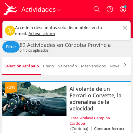
Actividades
Login
Córdoba provincia
CAMBIAR
Accede a descuentos solo disponibles en tu
Cualquier tipo
Cualquier fecha
email.
Activar ahora
82 Actividades en Córdoba Provincia
Filtrar
0
filtros aplicados
Selección Atrápalo
Precio
Valoración
Más vendidos
Novedad
D
72%
Al volante de un
Ferrari o Corvette, la
adrenalina de la
velocidad
Hotel Atalaya Campiña
Córdoba
(Córdoba)
Conducir ferrari