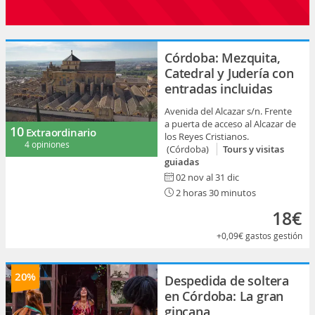
Córdoba: Mezquita,
Catedral y Judería con
entradas incluidas
Avenida del Alcazar s/n. Frente
a puerta de acceso al Alcazar de
10
Extraordinario
los Reyes Cristianos.
4 opiniones
(Córdoba)
Tours y visitas
guiadas
02 nov al 31 dic
2 horas 30 minutos
18€
+0,09€
gastos gestión
20%
Despedida de soltera
en Córdoba: La gran
gincana