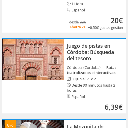
1 Hora
Español
20€
desde
22€
Ahorra
2€
+0,50€
gastos gestión
Juego de pistas en
Córdoba: Búsqueda
del tesoro
Córdoba (Córdoba)
Rutas
teatralizadas e interactivas
30 jun al 29 dic
Desde 90 minutos hasta 2
horas
Español
6,39€
8%
La Mezquita de