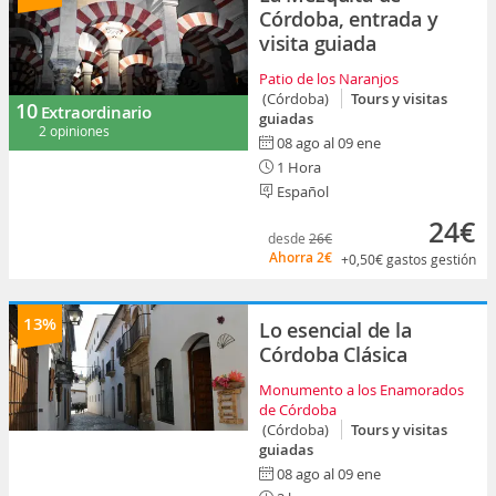
Córdoba, entrada y
visita guiada
Patio de los Naranjos
(Córdoba)
Tours y visitas
10
Extraordinario
guiadas
2 opiniones
08 ago al 09 ene
1 Hora
Español
24€
desde
26€
Ahorra
2€
+0,50€
gastos gestión
13%
Lo esencial de la
Córdoba Clásica
Monumento a los Enamorados
de Córdoba
(Córdoba)
Tours y visitas
guiadas
08 ago al 09 ene