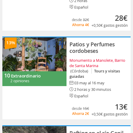
2 horas
Español
28€
desde
32€
Ahorra
4€
+0,50€
gastos gestión
13%
Patios y Perfumes
cordobeses
Monumento a Manolete, Barrio
de Santa Marina
(Córdoba)
Tours y visitas
10
Extraordinario
guiadas
2 opiniones
03 may al 16 may
2 horas y 30 minutos
Español
13€
desde
15€
Ahorra
2€
+0,50€
gastos gestión