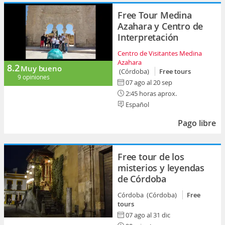
Free Tour Medina
Azahara y Centro de
Interpretación
Centro de Visitantes Medina
Azahara
8.2
Muy bueno
(Córdoba)
Free tours
9 opiniones
07 ago al 20 sep
2:45 horas aprox.
Español
Pago libre
Free tour de los
misterios y leyendas
de Córdoba
Córdoba (Córdoba)
Free
tours
07 ago al 31 dic