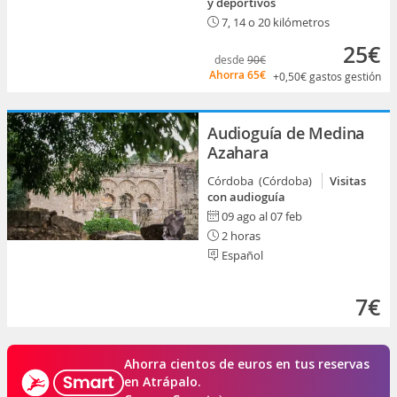
y deportivos
7, 14 o 20 kilómetros
25€
desde
90€
Ahorra
65€
+0,50€
gastos gestión
Audioguía de Medina
Azahara
Córdoba (Córdoba)
Visitas
con audioguía
09 ago al 07 feb
2 horas
Español
7€
Ahorra cientos de euros en tus reservas
en Atrápalo.