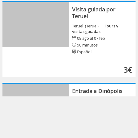
Visita guiada por
Teruel
Teruel (Teruel)
Tours y
visitas guiadas
08 ago al 07 feb
90 minutos
Español
3€
Entrada a Dinópolis
Teruel (Teruel)
Actividades
familiares
08 ago al 30 dic