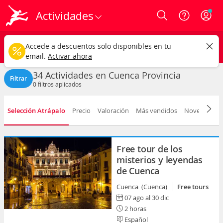
Actividades
Login
Cuenca provincia
CAMBIAR
Accede a descuentos solo disponibles en tu
Cualquier tipo
Cualquier fecha
email.
Activar ahora
34 Actividades en Cuenca Provincia
Filtrar
0
filtros aplicados
Selección Atrápalo
Precio
Valoración
Más vendidos
Novedad
D
Free tour de los
misterios y leyendas
de Cuenca
Cuenca (Cuenca)
Free tours
07 ago al 30 dic
2 horas
Español