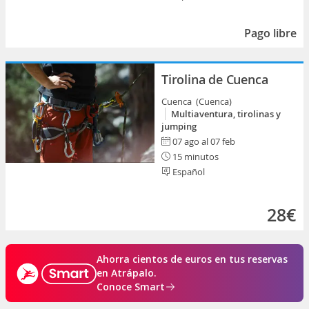
Pago libre
Tirolina de Cuenca
Cuenca (Cuenca)
Multiaventura, tirolinas y
jumping
07 ago al 07 feb
15 minutos
Español
28€
Ahorra cientos de euros en tus reservas
en Atrápalo.
Conoce Smart