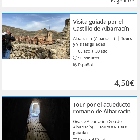
Pago libre
Visita guiada por el
Castillo de Albarracín
Albarracín (Albarracín)
Tours
y visitas guiadas
08 ago al 30 ago
50 minutos
Español
4,50€
Tour por el acueducto
romano de Albarracín
Gea de Albarracín (Gea de
Albarracín)
Tours y visitas
guiadas
09 sep al 03 feb