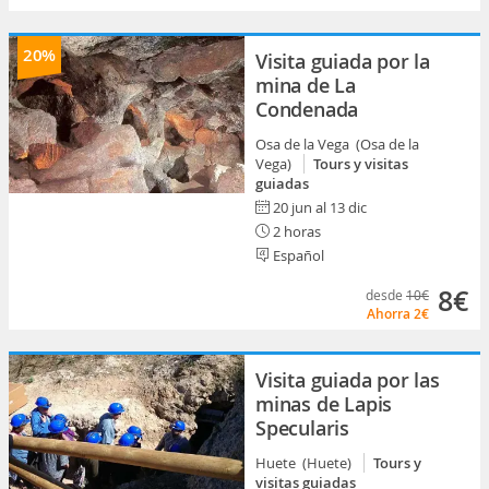
20%
Visita guiada por la
mina de La
Condenada
Osa de la Vega (Osa de la
Vega)
Tours y visitas
guiadas
20 jun al 13 dic
2 horas
Español
8€
desde
10€
Ahorra
2€
Visita guiada por las
minas de Lapis
Specularis
Huete (Huete)
Tours y
visitas guiadas