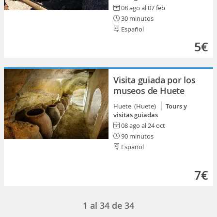
08 ago al 07 feb
30 minutos
Español
5€
Visita guiada por los
museos de Huete
Huete (Huete)
Tours y
visitas guiadas
08 ago al 24 oct
90 minutos
Español
7€
1
al
34
de
34