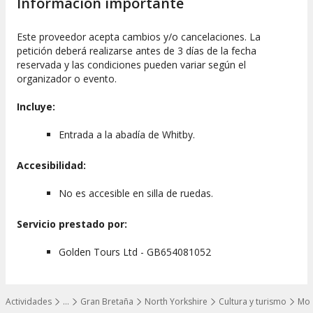
Información importante
Este proveedor acepta cambios y/o cancelaciones. La
petición deberá realizarse antes de 3 días de la fecha
reservada y las condiciones pueden variar según el
organizador o evento.
Incluye:
Entrada a la abadía de Whitby.
Accesibilidad:
No es accesible en silla de ruedas.
Servicio prestado por:
Golden Tours Ltd - GB654081052
Actividades
…
Gran Bretaña
North Yorkshire
Cultura y turismo
Mov
Mostrar todos los niveles