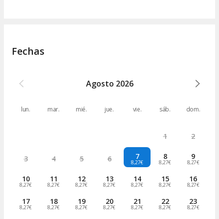
Fechas
Agosto
2026
lun.
mar.
mié.
jue.
vie.
sáb.
dom.
1
2
7
8
9
3
4
5
6
8,27€
8,27€
8,27€
10
11
12
13
14
15
16
8,27€
8,27€
8,27€
8,27€
8,27€
8,27€
8,27€
17
18
19
20
21
22
23
8,27€
8,27€
8,27€
8,27€
8,27€
8,27€
8,27€