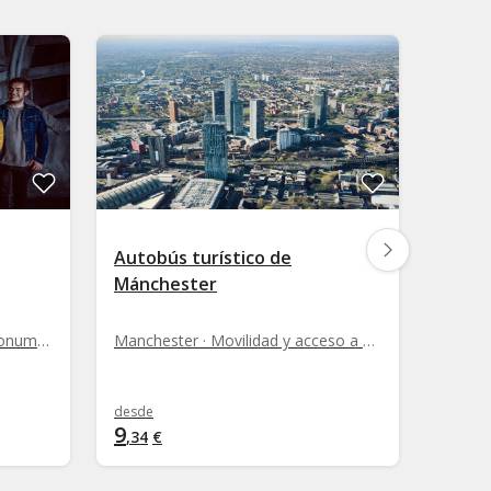
Autobús turístico de
Entra
Mánchester
Brid
York · Movilidad y acceso a monumentos
Manchester · Movilidad y acceso a monumentos
desde
desde
9
6
,
34
€
,
13
€