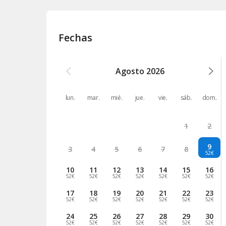
Fechas
Agosto
2026
lun.
mar.
mié.
jue.
vie.
sáb.
dom.
1
2
9
3
4
5
6
7
8
52€
10
11
12
13
14
15
16
52€
52€
52€
52€
52€
52€
52€
17
18
19
20
21
22
23
52€
52€
52€
52€
52€
52€
52€
24
25
26
27
28
29
30
52€
52€
52€
52€
52€
52€
52€