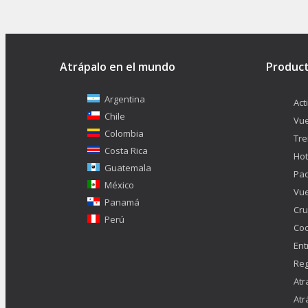
Atrápalo en el mundo
Produc
Argentina
Act
Chile
Vue
Colombia
Tr
Costa Rica
Hot
Guatemala
Pa
México
Vue
Panamá
Cru
Perú
Co
Ent
Reg
Atr
Atr