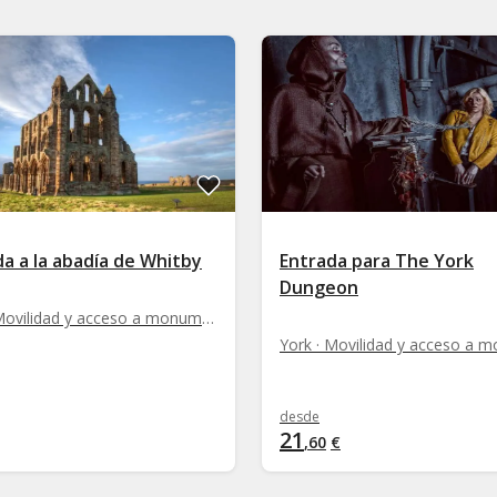
a a la abadía de Whitby
Entrada para The York
Dungeon
York · Movilidad y acceso a monumentos
desde
21
,
60
€