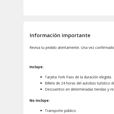
Aunque se solicita un día específico al hacer la rese
validez de la tarjeta comienza cuando se utiliza por
MENORES DE 5 AÑOS
Los pases infantiles de la tarjeta York Pass s
atracciones ofrecen entrada gratuita para menores 
Información importante
atracciones para obtener más información.
Revisa tu pedido atentamente. Una vez confirmado,
Incluye:
Tarjeta York Pass de la duración elegida.
Billete de 24 horas del autobús turístico d
Descuentos en determinadas tiendas y re
No incluye:
Transporte público.