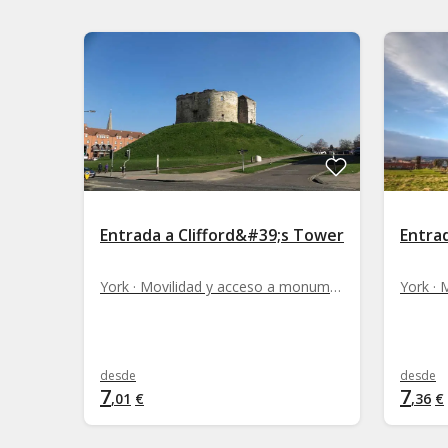
Entrada a Clifford&#39;s Tower
Entrad
York · Movilidad y acceso a monumentos
desde
desde
7
7
,
01
€
,
36
€