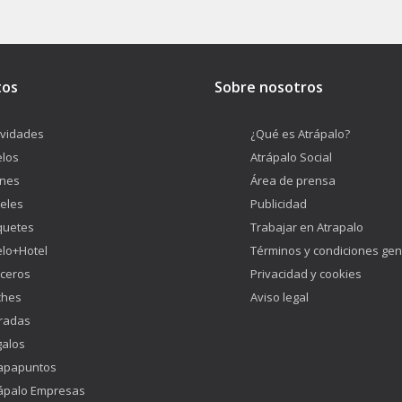
tos
Sobre nosotros
ividades
¿Qué es Atrápalo?
los
Atrápalo Social
enes
Área de prensa
eles
Publicidad
quetes
Trabajar en Atrapalo
lo+Hotel
Términos y condiciones gen
ceros
Privacidad y cookies
ches
Aviso legal
radas
alos
apapuntos
ápalo Empresas