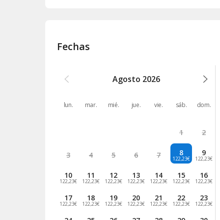
Fechas
Agosto
2026
lun.
mar.
mié.
jue.
vie.
sáb.
dom.
1
2
8
9
3
4
5
6
7
122,23€
122,23€
10
11
12
13
14
15
16
122,23€
122,23€
122,23€
122,23€
122,23€
122,23€
122,23€
17
18
19
20
21
22
23
122,23€
122,23€
122,23€
122,23€
122,23€
122,23€
122,23€