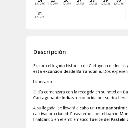
24
25
26
27
28
29
30
122,23€
122,23€
122,23€
122,23€
122,23€
122,23€
122,23€
31
122,23€
Descripción
Explora el legado histórico de Cartagena de Indias
esta excursión desde Barranquilla
. Dos experien
Itinerario
El día comenzará con la recogida en su hotel en Bar
Cartagena de Indias
, reconocida por su rica heren
A su llegada, se llevará a cabo un
tour panorámic
cautivadora ciudad. Pasearemos por el
barrio Ma
finalizando en el emblemático
fuerte del Pastelill