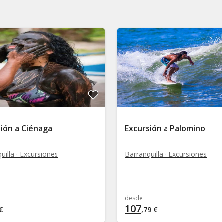
sión a Ciénaga
Excursión a Palomino
uilla · Excursiones
Barranquilla · Excursiones
desde
107
€
,
79
€