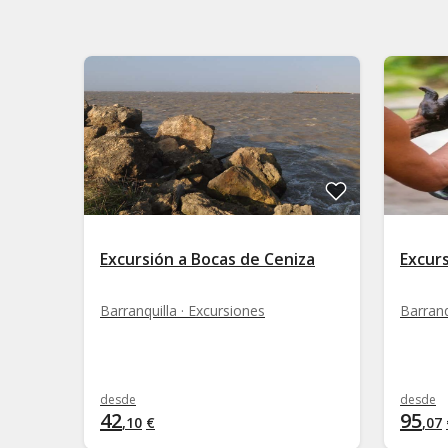
Excursión a Bocas de Ceniza
Excur
Barranquilla · Excursiones
Barranq
desde
desde
42
95
,
10
€
,
07