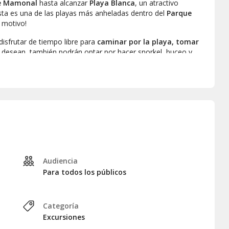
de Mamonal
hasta alcanzar
Playa Blanca
, un atractivo
sta es una de las playas más anheladas dentro del
Parque
l motivo!
disfrutar de tiempo libre para
caminar por la playa, tomar
lo desean, también podrán optar por hacer snorkel, buceo y
cuenta.
 sabroso
almuerzo en Playa Blanca
. Podrán reponer
tacones y ensalada
. ¿Qué más se puede desear?
a, previniendo nuestra llegada al hotel para las 18:00 horas.
Audiencia
Para todos los públicos
Categoría
Excursiones