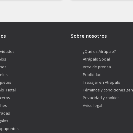
tos
Sobre nosotros
ividades
¿Qué es Atrápalo?
los
Atrápalo Social
enes
Área de prensa
eles
Publicidad
quetes
Trabajar en Atrapalo
lo+Hotel
Términos y condiciones gen
ceros
Privacidad y cookies
ches
Aviso legal
radas
alos
apapuntos