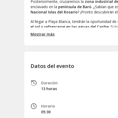
Posteriormente, cruzaremos la
zona industrial 
enclavado en la
península de Barú
. ¿Sabían que e
Nacional Islas del Rosario
? ¡Pronto descubrirán e
Al llegar a Playa Blanca, tendrán la oportunidad de 
el sol y refrescarse en las aguas del Caribe
. Si 
participar en diversas actividades acuáticas por su 
Mostrar más
Para finalizar la jornada, nos deleitaremos con un
energías con
arroz con coco, pescado frito, pa
Finalmente, emprenderemos el regreso a Barranquill
Datos del evento
Duración
13 horas
Horario
05:30