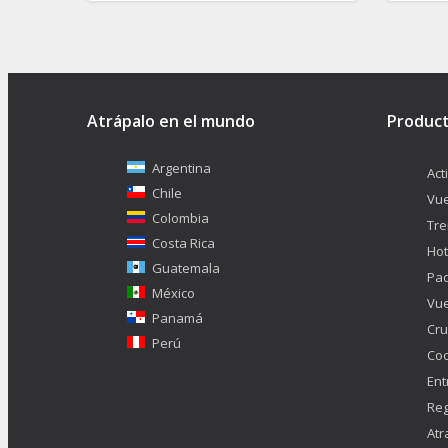
Atrápalo en el mundo
Produc
Argentina
Act
Chile
Vue
Colombia
Tr
Costa Rica
Hot
Guatemala
Pa
México
Vue
Panamá
Cru
Perú
Co
Ent
Reg
Atr