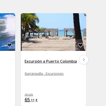
Excursión a Puerto Colombia
Excur
Barranquilla · Excursiones
Barran
desde
desde
65
64
,
11
€
,
94