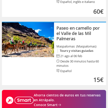
Español, inglés e italiano
60€
Paseo en camello por
el Valle de las Mil
Palmeras
Maspalomas (Maspalomas)
Tours y visitas guiadas
21 ago al 06 feb
Desde 30 minutos hasta 60
minutos
Español
15€
Ahorra cientos de euros en tus reservas
en Atrápalo.
Conoce Smart