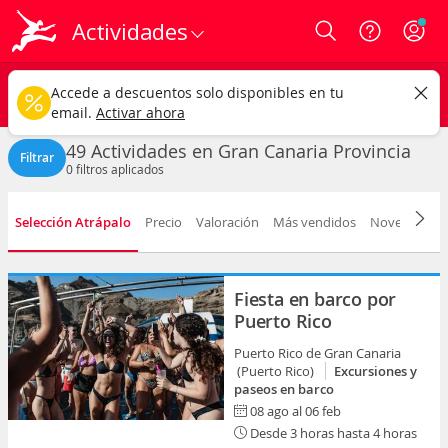
Actividades
Login
Gran Canaria provincia
CAMBIAR
Accede a descuentos solo disponibles en tu
Cualquier tipo
Cualquier fecha
email.
Activar ahora
49 Actividades en Gran Canaria Provincia
Filtrar
0
filtros aplicados
Selección Atrápalo
Precio
Valoración
Más vendidos
Novedad
D
Fiesta en barco por
Puerto Rico
Puerto Rico de Gran Canaria
(Puerto Rico)
Excursiones y
paseos en barco
08 ago al 06 feb
Desde 3 horas hasta 4 horas