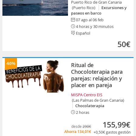
Puerto Rico de Gran Canaria
(Puerto Rico)
Excursiones y
paseos en barco
07 ago al 06 feb
4 horas y 30 minutos
Español
50€
46%
Ritual de
Chocoloterapia para
parejas: relajación y
placer en pareja
MISPA Centro EIS
(Las Palmas de Gran Canaria)
Chocolaterapia
2 horas
155,99€
desde
290€
Ahorra
134,01€
+0,50€
gastos gestión