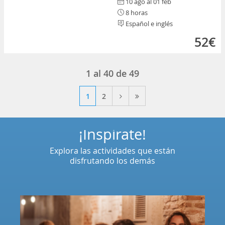
10 ago al 01 feb
8 horas
Español e inglés
52€
1
al
40
de
49
1
2
¡Inspírate!
Explora las actividades que están
disfrutando los demás