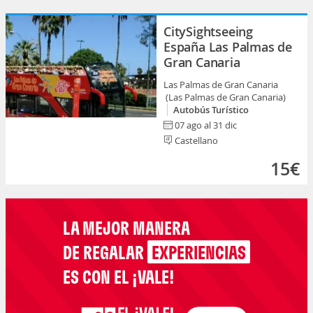
CitySightseeing
España Las Palmas de
Gran Canaria
Las Palmas de Gran Canaria
(Las Palmas de Gran Canaria)
Autobús Turístico
07 ago al 31 dic
Castellano
15€
LA MEJOR MANERA
DE REGALAR
EXPERIENCIAS
ES CON EL ¡VALE!