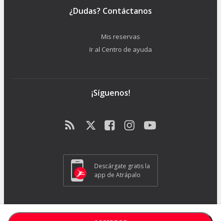
¿Dudas? Contáctanos
Mis reservas
Ir al Centro de ayuda
¡Síguenos!
Descárgate gratis la
app de Atrápalo
ATRAPALO S.L. - Carrer de Pere IV 105-109 - 08018 Barcelona (España) -
GC1018