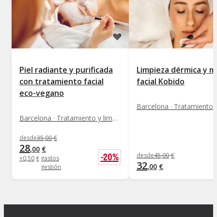
Piel radiante y purificada
Limpieza dérmica y m
con tratamiento facial
facial Kobido
eco-vegano
Barcelona · Tratamiento y limpieza facial
desde
35
,
00
€
28
,
00
€
-
20
%
desde
45
,
00
€
+
0
,
50
€
gastos
32
,
00
€
gestión