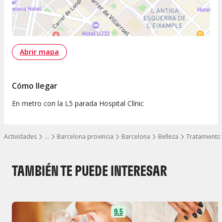
Abrir mapa
Cómo llegar
En metro con la L5 parada Hospital Clínic
Actividades
…
Barcelona provincia
Barcelona
Belleza
Tratamiento 
Mostrar todos los niveles
TAMBIÉN TE PUEDE INTERESAR
9.5