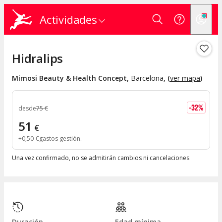
Actividades
Hidralips
Mimosi Beauty & Health Concept
,
Barcelona
, (
ver mapa
)
-
32
%
desde
75
€
51
€
+
0
,
50
€
gastos gestión
Una vez confirmado, no se admitirán cambios ni cancelaciones
Duración
Edad mínima