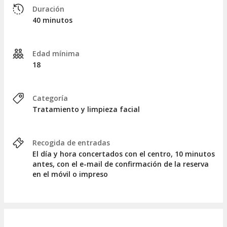
Duración
¡Reserva tu cita para
Hidralips con Microneedling
hoy y luce
40 minutos
unos labios irresistibles y radiantes!
Edad mínima
18
Categoría
Tratamiento y limpieza facial
Recogida de entradas
El día y hora concertados con el centro, 10 minutos
antes, con el e-mail de confirmación de la reserva
en el móvil o impreso