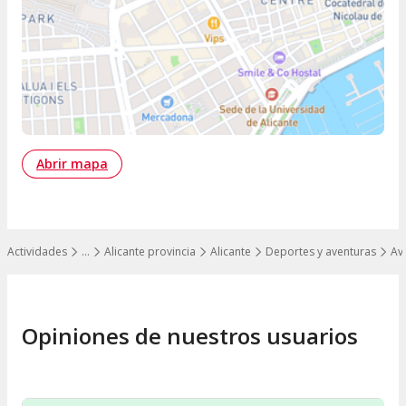
Abrir mapa
Actividades
…
Alicante provincia
Alicante
Deportes y aventuras
Av
Mostrar todos los niveles
Opiniones de nuestros usuarios