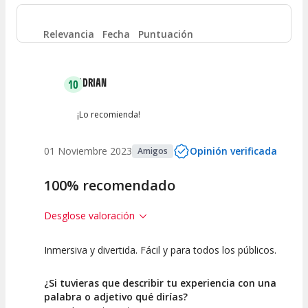
Entre 4 y 6
(
0
)
Relevancia
Fecha
Puntuación
Entre 2 y 4
(
0
)
ADRIAN
10
Entre 0 y 2
(
0
)
¡Lo recomienda!
01 Noviembre 2023
Opinión verificada
Amigos
100% recomendado
Desglose valoración
Inmersiva y divertida. Fácil y para todos los públicos.
10
10
Calidad de la
Atención del
¿Si tuvieras que describir tu experiencia con una
Actividad
Personal /
palabra o adjetivo qué dirías?
Guia