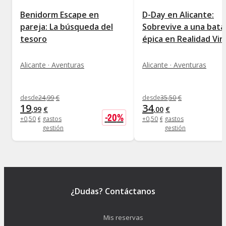
Benidorm Escape en
D-Day en Alicante:
pareja: La búsqueda del
Sobrevive a una batal
tesoro
épica en Realidad Vir
Alicante · Aventuras
Alicante · Aventuras
desde
24
,
99
€
desde
35
,
50
€
19
34
,
99
€
,
00
€
-
20
%
+
0
,
50
€
gastos
+
0
,
50
€
gastos
gestión
gestión
¿Dudas? Contáctanos
Mis reservas