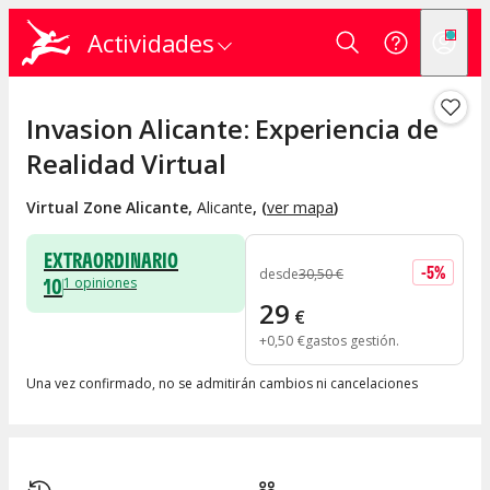
Actividades
Invasion Alicante: Experiencia de
Realidad Virtual
Virtual Zone Alicante
,
Alicante
, (
ver mapa
)
EXTRAORDINARIO
-
5
%
desde
30
,
50
€
10
1
opiniones
29
€
+
0
,
50
€
gastos gestión
Una vez confirmado, no se admitirán cambios ni cancelaciones