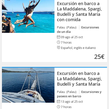
Excursión en barco a
La Maddalena, Spargi,
Budelli y Santa María
con comida
Palau (Palau)
Excursiones
de un día
09 ago al 25 oct
7 horas
Español, inglés e italiano
25€
Excursión en barco a
La Maddalena, Spargi,
Budelli y Santa María
Palau (Palau)
Excursiones y
paseos en barco
13 ago al 25 oct
7 horas