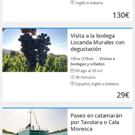
Inglés e italiano
130€
Visita a la bodega
Locanda Murales con
degustación
Olbia (Olbia)
Visitas a
bodegas y viñedos
09 ago al 26 oct
90 minutos
Español, inglés e italiano
29€
Paseo en catamarán
por Tavolara o Cala
Moresca