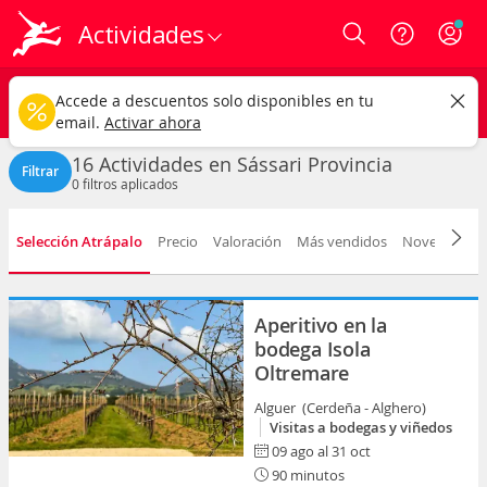
Actividades
Login
Sássari
CAMBIAR
Accede a descuentos solo disponibles en tu
Cualquier tipo
Cualquier fecha
email.
Activar ahora
16 Actividades en Sássari Provincia
Filtrar
0
filtros aplicados
Selección Atrápalo
Precio
Valoración
Más vendidos
Novedad
D
Aperitivo en la
bodega Isola
Oltremare
Alguer (Cerdeña - Alghero)
Visitas a bodegas y viñedos
09 ago al 31 oct
90 minutos