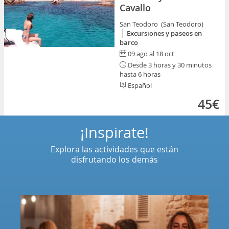
Cavallo
San Teodoro (San Teodoro)
Excursiones y paseos en
barco
09 ago al 18 oct
Desde 3 horas y 30 minutos
hasta 6 horas
Español
45€
¡Inspírate!
Explora las actividades que están
disfrutando los demás