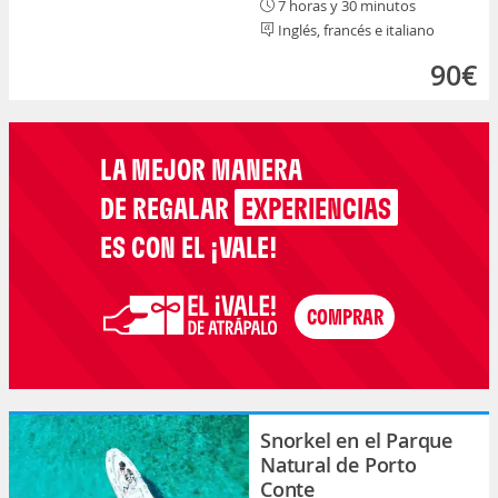
7 horas y 30 minutos
Inglés, francés e italiano
90€
LA MEJOR MANERA
DE REGALAR
EXPERIENCIAS
ES CON EL ¡VALE!
Snorkel en el Parque
Natural de Porto
Conte