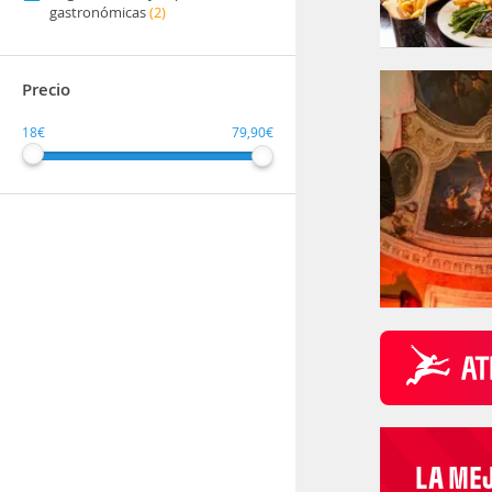
gastronómicas
(2)
Precio
18€
79,90€
LA ME