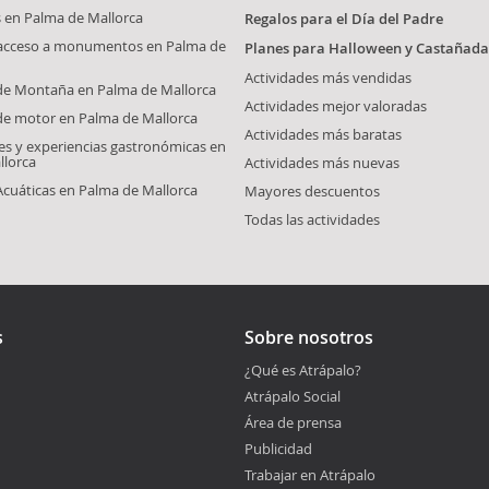
s en Palma de Mallorca
Regalos para el Día del Padre
 acceso a monumentos en Palma de
Planes para Halloween y Castañada
Actividades más vendidas
 de Montaña en Palma de Mallorca
Actividades mejor valoradas
de motor en Palma de Mallorca
Actividades más baratas
s y experiencias gastronómicas en
llorca
Actividades más nuevas
Acuáticas en Palma de Mallorca
Mayores descuentos
Todas las actividades
s
Sobre nosotros
¿Qué es Atrápalo?
Atrápalo Social
Área de prensa
Publicidad
Trabajar en Atrápalo