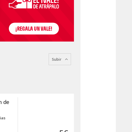
Subir
n de
ias