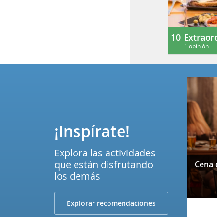
10
Extraor
1 opinión
¡Inspírate!
Explora las actividades
que están disfrutando
los demás
Explorar recomendaciones