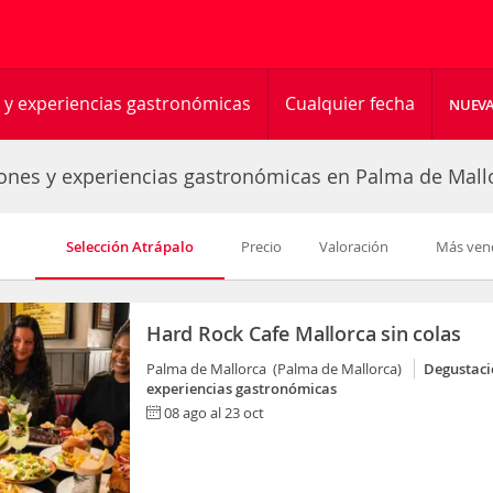
 y experiencias gastronómicas
Cualquier fecha
NUEV
ones y experiencias gastronómicas en Palma de Mall
Selección Atrápalo
Precio
Valoración
Más ven
Hard Rock Cafe Mallorca sin colas
Palma de Mallorca (Palma de Mallorca)
Degustaci
experiencias gastronómicas
08 ago al 23 oct