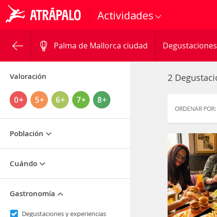
Actividades
Palma de Mallorca ciudad
Degustaciones
Valoración
2 Degustaci
0+
5+
6+
7+
8+
ORDENAR POR:
Población
Cuándo
Gastronomía
Degustaciones y experiencias