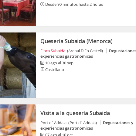
Desde 90 minutos hasta 2 horas
Quesería Subaida (Menorca)
Finca Subaida
(Arenal D'En Castell)
Degustaciones
experiencias gastronómicas
10 ago al 30 sep
Castellano
Visita a la quesería Subaida
Port d´Addaia (Port d´Addaia)
Degustaciones y
experiencias gastronómicas
07 ago al 10 oct