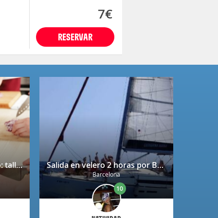
7€
RESERVAR
Bono regalo Chef Caprabo: taller de cocina a escoger con degustación
Salida en velero 2 horas por Barcelona
Barcelona
10