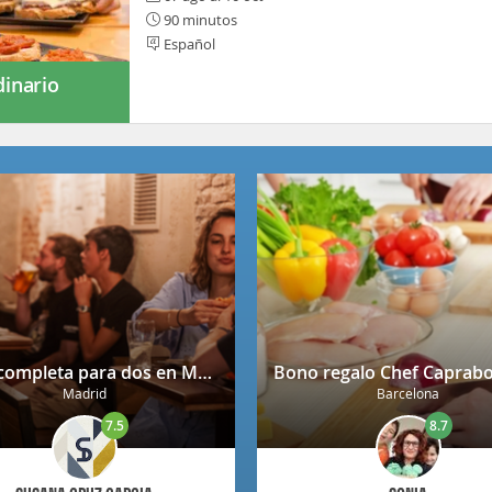
90 minutos
Español
dinario
Cena completa para dos en Mendrugo con cerveza artesana incluida
Madrid
Barcelona
7.5
8.7