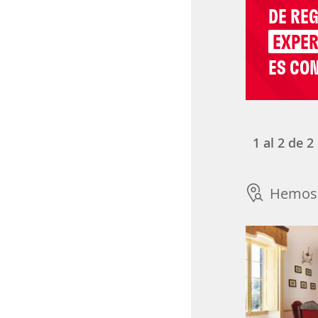
DE RE
EXPER
ES CON
1
al
2
de
2
Hemos 