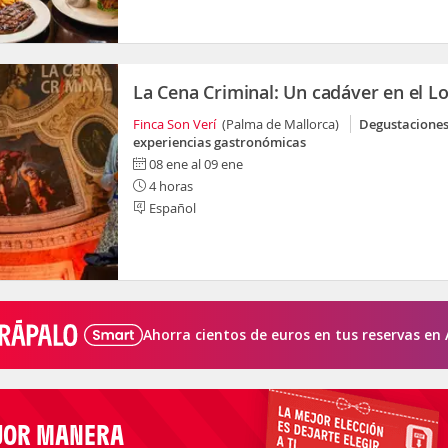
La Cena Criminal: Un cadáver en el L
Finca Son Verí
(Palma de Mallorca)
Degustaciones
experiencias gastronómicas
08 ene al 09 ene
4 horas
Español
Ahorra cientos de euros en tus reservas en 
JOR MANERA