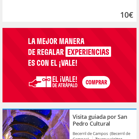
10€
LA MEJOR MANERA
DE REGALAR
EXPERIENCIAS
ES CON EL ¡VALE!
Visita guiada por San
Pedro Cultural
Becerril de Campos (Becerril de