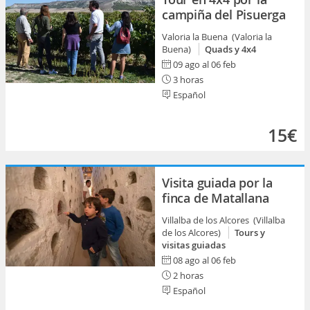
campiña del Pisuerga
Valoria la Buena (Valoria la
Buena)
Quads y 4x4
09 ago al 06 feb
3 horas
Español
15€
Visita guiada por la
finca de Matallana
Villalba de los Alcores (Villalba
de los Alcores)
Tours y
visitas guiadas
08 ago al 06 feb
2 horas
Español