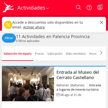
Actividades
Login
Palencia provincia
CAMBIAR
Accede a descuentos solo disponibles en tu
Cualquier tipo
Cualquier fecha
email.
Activar ahora
11 Actividades en Palencia Provincia
Filtrar
0
filtros aplicados
Selección Atrápalo
Precio
Valoración
Más vendidos
Novedad
D
Entrada al Museo del
Cerrato Castellano
Baltanás (Baltanás)
Entrada
a lugares de interés turístico
08 ago al 31 dic