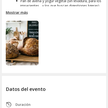
Pan de avena y yogur vegetal (sin levadura, para los
impacientes... y los que buscan digestiones ligeras)
Focaccia integral con hierbas y un buen chorro de
Mostrar más
aceite de oliva virgen extra
Panecillos dulces de dátiles y nueces, perfectos para
un desayuno especial o una merienda diferente
No necesitas ser un chef experto: solo ganas de aprender y
pasarlo bien. Apúntate al
taller de panes saludables
y
redescubre el gusto de lo sencillo, con ingredientes de verdad
y mucho sabor. ¿Te animas a ponerte el delantal?
Datos del evento
Duración