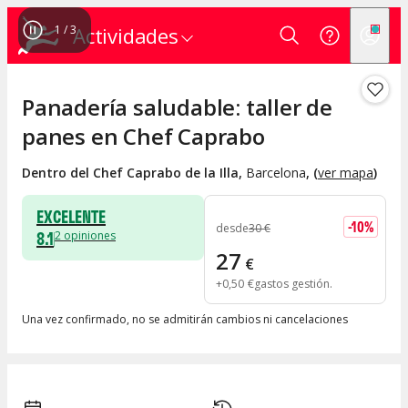
1
/
3
Actividades
Panadería saludable: taller de
panes en Chef Caprabo
Dentro del Chef Caprabo de la Illa
,
Barcelona
, (
ver mapa
)
EXCELENTE
-
10
%
desde
30
€
8.1
2
opiniones
27
€
+
0
,
50
€
gastos gestión
Una vez confirmado, no se admitirán cambios ni cancelaciones