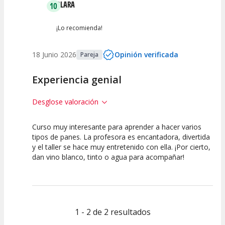
CLARA
10
¡Lo recomienda!
18 Junio 2026
Opinión verificada
Pareja
Experiencia genial
Desglose valoración
Curso muy interesante para aprender a hacer varios
10
10
tipos de panes. La profesora es encantadora, divertida
y el taller se hace muy entretenido con ella. ¡Por cierto,
Calidad de la
Atención del
dan vino blanco, tinto o agua para acompañar!
Actividad
Personal /
Guia
1 - 2 de 2 resultados