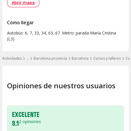
Abrir mapa
Cómo llegar
Autobús: 6, 7, 33, 34, 63, 67. Metro: parada María Cristina
(L3)
Actividades
…
Barcelona provincia
Barcelona
Cursos y talleres
Cur
Mostrar todos los niveles
Opiniones de nuestros usuarios
EXCELENTE
8.1
2
opiniones