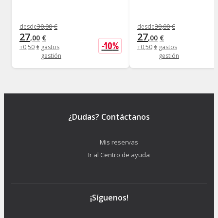
desde
30
,
00
€
desde
30
,
00
€
27
27
,
00
€
,
00
€
-
10
%
+
0
,
50
€
gastos
+
0
,
50
€
gastos
gestión
gestión
¿Dudas? Contáctanos
Mis reservas
Ir al Centro de ayuda
¡Síguenos!