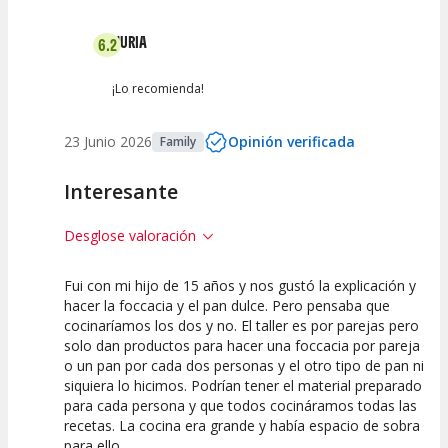
Entre 2 y 4
(
0
)
NURIA
6.2
Entre 0 y 2
(
0
)
¡Lo recomienda!
23 Junio 2026
Opinión verificada
Family
Interesante
Desglose valoración
Fui con mi hijo de 15 años y nos gustó la explicación y
5
7.5
hacer la foccacia y el pan dulce. Pero pensaba que
cocinaríamos los dos y no. El taller es por parejas pero
Calidad de la
Atención del
solo dan productos para hacer una foccacia por pareja
Actividad
Personal /
Guia
o un pan por cada dos personas y el otro tipo de pan ni
siquiera lo hicimos. Podrían tener el material preparado
para cada persona y que todos cocináramos todas las
recetas. La cocina era grande y había espacio de sobra
para ello.