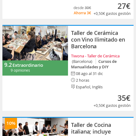
27€
desde
30€
Ahorra
3€
+0,50€
gastos gestión
Taller de Cerámica
con Vino Ilimitado en
Barcelona
Tiwona - Taller de Cerámica
(Barcelona)
Cursos de
9.2
Extraordinario
Manualidades y DIY
9 opiniones
08 ago al 31 dic
2 horas
Español, Inglés
35€
+0,50€
gastos gestión
10%
Taller de Cocina
italiana; incluye