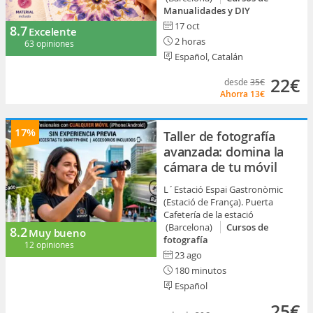
Manualidades y DIY
17 oct
8.7
Excelente
2 horas
63 opiniones
Español, Catalán
22€
desde
35€
Ahorra
13€
17%
Taller de fotografía
avanzada: domina la
cámara de tu móvil
L´Estació Espai Gastronòmic
(Estació de França). Puerta
Cafetería de la estació
(Barcelona)
Cursos de
8.2
Muy bueno
fotografía
12 opiniones
23 ago
180 minutos
Español
25€