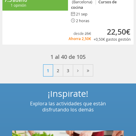
Bueno
(Barcelona)
Cursos de
1 opinión
cocina
21 sep
2 horas
22,50€
desde
25€
Ahorra
2,50€
+0,50€
gastos gestión
1
al
40
de
105
1
2
3
¡Inspírate!
Explora las actividades que están
disfrutando los demás