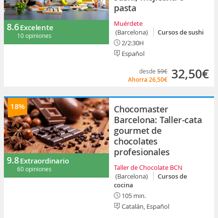
pasta
Muérdete
8.6
Excelente
(Barcelona)
Cursos de sushi
10 opiniones
2/2:30H
Español
32,50€
desde
59€
Ahorra
26,50€
18%
Chocomaster
Barcelona: Taller-cata
gourmet de
chocolates
profesionales
9.8
Extraordinario
Taller de Chocolate BCN
60 opiniones
(Barcelona)
Cursos de
cocina
105 min.
Catalán, Español