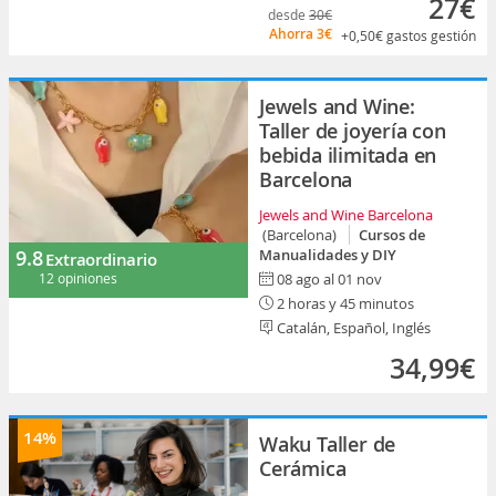
27€
desde
30€
Ahorra
3€
+0,50€
gastos gestión
Jewels and Wine:
Taller de joyería con
bebida ilimitada en
Barcelona
Jewels and Wine Barcelona
(Barcelona)
Cursos de
9.8
Manualidades y DIY
Extraordinario
12 opiniones
08 ago al 01 nov
2 horas y 45 minutos
Catalán, Español, Inglés
34,99€
14%
Waku Taller de
Cerámica