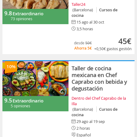
Taller24
(Barcelona)
Cursos de
9.8
Extraordinario
cocina
73 opiniones
15 ago al 30 oct
3,5 horas
45€
desde
50€
Ahorra
5€
+0,50€
gastos gestión
10%
Taller de cocina
mexicana en Chef
Caprabo con bebida y
degustación
Dentro del Chef Caprabo de la
9.5
Extraordinario
Illa
5 opiniones
(Barcelona)
Cursos de
cocina
29 ago al 19 sep
2 horas
Español