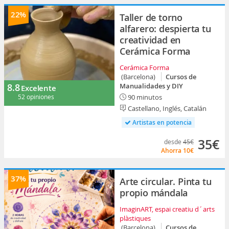
22%
Taller de torno
alfarero: despierta tu
creatividad en
Cerámica Forma
Cerámica Forma
(Barcelona)
Cursos de
8.8
Manualidades y DIY
Excelente
52 opiniones
90 minutos
Castellano, Inglés, Catalán
Artistas en potencia
35€
desde
45€
Ahorra
10€
37%
Arte circular. Pinta tu
propio mándala
ImaginART, espai creatiu d´arts
plàstiques
(Barcelona)
Cursos de