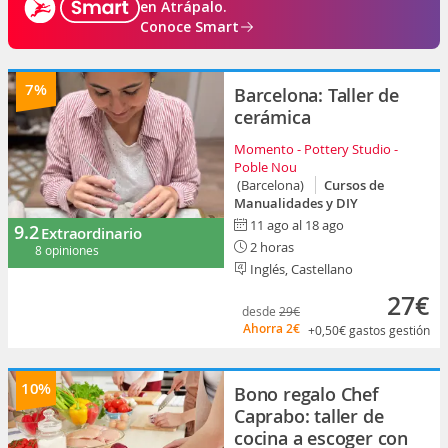
en Atrápalo.
Conoce Smart
7%
Barcelona: Taller de
cerámica
Momento - Pottery Studio -
Poble Nou
(Barcelona)
Cursos de
Manualidades y DIY
11 ago al 18 ago
9.2
Extraordinario
2 horas
8 opiniones
Inglés, Castellano
27€
desde
29€
Ahorra
2€
+0,50€
gastos gestión
10%
Bono regalo Chef
Caprabo: taller de
cocina a escoger con