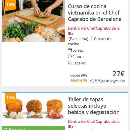
10%
Curso de cocina
vietnamita en el Chef
Caprabo de Barcelona
Dentro del Chef Caprabo de la
Illa
(Barcelona)
Cursos de
cocina
05 sep
2 horas
Español
27€
desde
30€
Ahorra
3€
+0,50€
gastos gestión
10%
Taller de tapas
selectas incluye
bebida y degustación
Dentro del Chef Caprabo de la
Illa
7.5