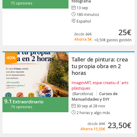
fotografía
75 opiniones
13 sep
180 minutos
Español
25€
desde
30€
Ahorra
5€
+0,50€
gastos gestión
40%
Taller de pintura: crea
tu propia obra en 2
horas
ImaginART, espai creatiu d´arts
plàstiques
(Barcelona)
Cursos de
Manualidades y DIY
9.1
Extraordinario
30 sep al 28 nov
79 opiniones
2 horas y algo más
23,50€
desde
39€
Ahorra
15,50€