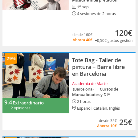
Música e interpretación
15 sep
4 sesiones de 2 horas
120€
desde
160€
Ahorra
40€
+0,50€
gastos gestión
29%
Tote Bag - Taller de
pintura + Barra libre
en Barcelona
Academia de Marte
(Barcelona)
Cursos de
Manualidades y DIY
9.4
2 horas
Extraordinario
2 opiniones
Español, Catalán, Inglés
25€
desde
35€
Ahorra
10€