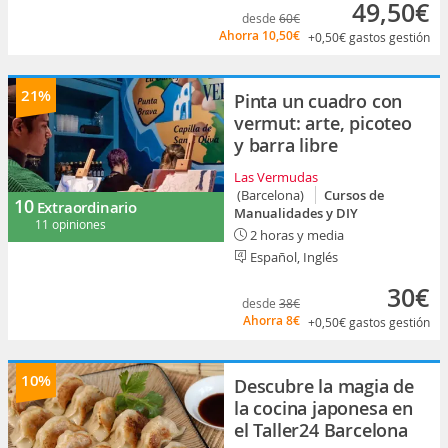
49,50€
desde
60€
Ahorra
10,50€
+0,50€
gastos gestión
21%
Pinta un cuadro con
vermut: arte, picoteo
y barra libre
Las Vermudas
(Barcelona)
Cursos de
10
Extraordinario
Manualidades y DIY
11 opiniones
2 horas y media
Español, Inglés
30€
desde
38€
Ahorra
8€
+0,50€
gastos gestión
10%
Descubre la magia de
la cocina japonesa en
el Taller24 Barcelona