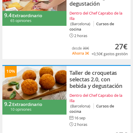
degustación
Dentro del Chef Caprabo de la
9.4
Extraordinario
Illa
65 opiniones
(Barcelona)
Cursos de
cocina
2 horas
27€
desde
30€
Ahorra
3€
+0,50€
gastos gestión
10%
Taller de croquetas
selectas 2.0, con
bebida y degustación
Dentro del Chef Caprabo de la
Illa
9.2
Extraordinario
(Barcelona)
Cursos de
10 opiniones
cocina
16 sep
2 horas