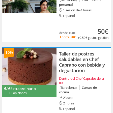
(Barcelona)
Crecimiento
personal
1 sesión de 4 horas
Español
50€
desde
100€
Ahorra
50€
+0,50€
gastos gestión
10%
Taller de postres
saludables en Chef
Caprabo con bebida y
degustación
Dentro del Chef Caprabo de la
Illa
9.9
(Barcelona)
Cursos de
Extraordinario
cocina
13 opiniones
23 sep
2 horas
Español