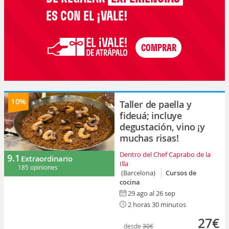
ES CON EL ¡VALE!
10%
Taller de paella y
fideuá; incluye
degustación, vino ¡y
muchas risas!
Dentro del Chef Caprabo de la
9.1
Extraordinario
Illa
185 opiniones
(Barcelona)
Cursos de
cocina
29 ago al 26 sep
2 horas 30 minutos
27€
desde
30€