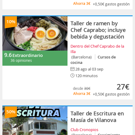
Ahorra
3€
+0,50€
gastos gestión
10%
Taller de ramen by
Chef Caprabo; incluye
bebida y degustación
Dentro del Chef Caprabo de la
Illa
9.6
Extraordinario
(Barcelona)
Cursos de
36 opiniones
cocina
28 ago al 03 sep
120 minutos
27€
desde
30€
Ahorra
3€
+0,50€
gastos gestión
50%
Taller de Escritura en
Masía de Vilanova
Club Cronopios