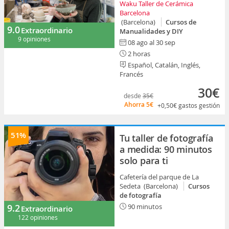
Waku Taller de Cerámica
Barcelona
(Barcelona)
Cursos de
9.0
Extraordinario
Manualidades y DIY
9 opiniones
08 ago al 30 sep
2 horas
Español, Catalán, Inglés,
Francés
30€
desde
35€
Ahorra
5€
+0,50€
gastos gestión
51%
Tu taller de fotografía
a medida: 90 minutos
solo para ti
Cafetería del parque de La
Sedeta (Barcelona)
Cursos
de fotografía
9.2
90 minutos
Extraordinario
122 opiniones