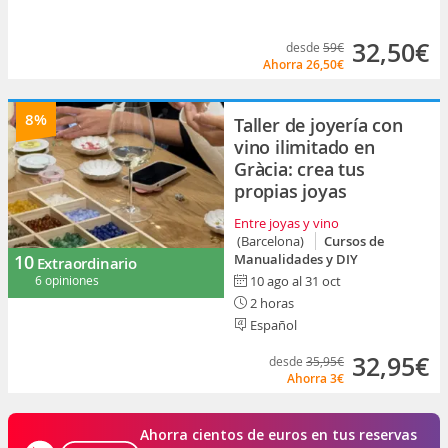
32,50€
desde
59€
Ahorra
26,50€
8%
Taller de joyería con
vino ilimitado en
Gràcia: crea tus
propias joyas
Entre joyas y vino
(Barcelona)
Cursos de
10
Manualidades y DIY
Extraordinario
6 opiniones
10 ago al 31 oct
2 horas
Español
32,95€
desde
35,95€
Ahorra
3€
Ahorra cientos de euros en tus reservas