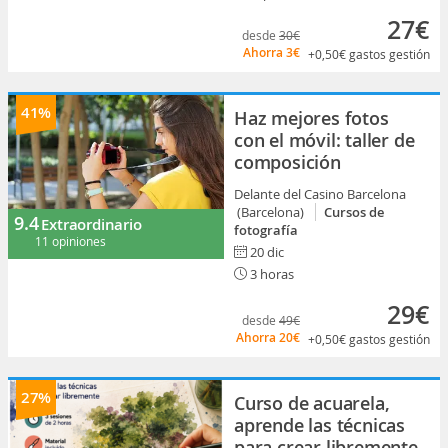
27€
desde
30€
Ahorra
3€
+0,50€
gastos gestión
41%
Haz mejores fotos
con el móvil: taller de
composición
Delante del Casino Barcelona
(Barcelona)
Cursos de
9.4
Extraordinario
fotografía
11 opiniones
20 dic
3 horas
29€
desde
49€
Ahorra
20€
+0,50€
gastos gestión
27%
Curso de acuarela,
aprende las técnicas
para crear libremente