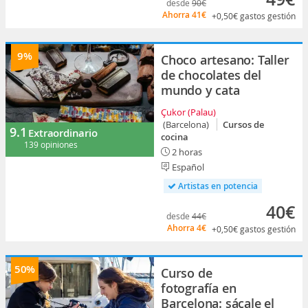
desde
90€
Ahorra
41€
+0,50€
gastos gestión
9%
Choco artesano: Taller
de chocolates del
mundo y cata
Çukor (Palau)
(Barcelona)
Cursos de
9.1
Extraordinario
cocina
139 opiniones
2 horas
Español
Artistas en potencia
40€
desde
44€
Ahorra
4€
+0,50€
gastos gestión
50%
Curso de
fotografía en
Barcelona: sácale el