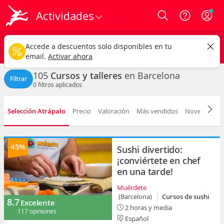
Actividades
Login
Barcelona ciudad
CAMBIAR
Accede a descuentos solo disponibles en tu
Cursos y talleres
Cualquier fecha
email.
Activar ahora
105
Cursos y talleres
en Barcelona
Filtrar
0
filtros aplicados
Selección Atrápalo
Precio
Valoración
Más vendidos
Novedad
D
45%
Sushi divertido:
¡conviértete en chef
en una tarde!
Muérdete
(Barcelona)
Cursos de sushi
8.7
Excelente
2 horas y media
117 opiniones
Español