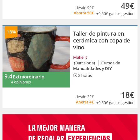
49€
desde
99€
Ahorra
50€
+0,50€
gastos gestión
18%
Taller de pintura en
cerámica con copa de
vino
Make It
(Barcelona)
Cursos de
Manualidades y DIY
9.4
2 horas
Extraordinario
4 opiniones
18€
desde
22€
Ahorra
4€
+0,50€
gastos gestión
LA MEJOR MANERA
DE REGALAR
EXPERIENCIAS