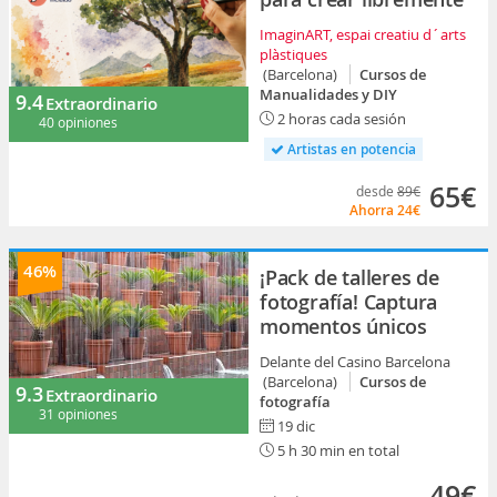
ImaginART, espai creatiu d´arts
plàstiques
(Barcelona)
Cursos de
Manualidades y DIY
9.4
Extraordinario
2 horas cada sesión
40 opiniones
Artistas en potencia
65€
desde
89€
Ahorra
24€
46%
¡Pack de talleres de
fotografía! Captura
momentos únicos
Delante del Casino Barcelona
(Barcelona)
Cursos de
9.3
Extraordinario
fotografía
31 opiniones
19 dic
5 h 30 min en total
49€