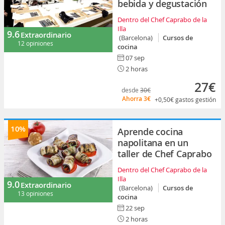
bebida y degustación
Dentro del Chef Caprabo de la
Illa
9.6
Extraordinario
(Barcelona)
Cursos de
12 opiniones
cocina
07 sep
2 horas
27€
desde
30€
Ahorra
3€
+0,50€
gastos gestión
10%
Aprende cocina
napolitana en un
taller de Chef Caprabo
Dentro del Chef Caprabo de la
Illa
9.0
Extraordinario
(Barcelona)
Cursos de
13 opiniones
cocina
22 sep
2 horas