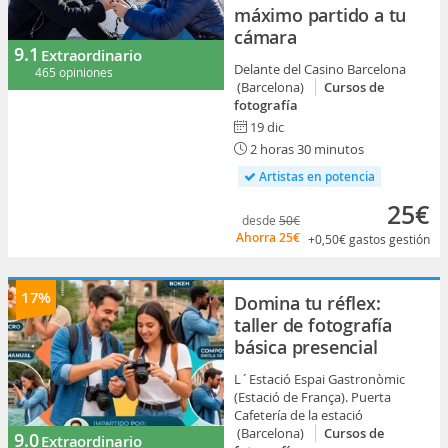
máximo partido a tu
cámara
9.1
Extraordinario
Delante del Casino Barcelona
465 opiniones
(Barcelona)
Cursos de
fotografía
19 dic
2 horas 30 minutos
Artistas en potencia
25€
desde
50€
Ahorra
25€
+0,50€
gastos gestión
17%
Domina tu réflex:
taller de fotografía
básica presencial
L´Estació Espai Gastronòmic
(Estació de França). Puerta
Cafetería de la estació
(Barcelona)
Cursos de
9.0
Extraordinario