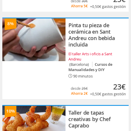
desde
30€
Ahorra
5€
+0,50€
gastos gestión
8%
Pinta tu pieza de
cerámica en Sant
Andreu con bebida
incluida
El taller Arts i oficis a Sant
Andreu
(Barcelona)
Cursos de
Manualidades y DIY
90 minutos
23€
desde
25€
Ahorra
2€
+0,50€
gastos gestión
10%
Taller de tapas
creativas by Chef
Caprabo