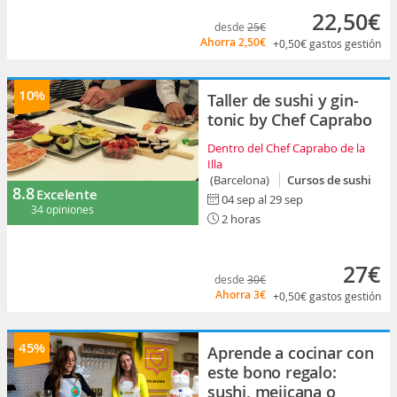
22,50€
desde
25€
Ahorra
2,50€
+0,50€
gastos gestión
10%
Taller de sushi y gin-
tonic by Chef Caprabo
Dentro del Chef Caprabo de la
Illa
(Barcelona)
Cursos de sushi
8.8
Excelente
04 sep al 29 sep
34 opiniones
2 horas
27€
desde
30€
Ahorra
3€
+0,50€
gastos gestión
45%
Aprende a cocinar con
este bono regalo:
sushi, mejicana o