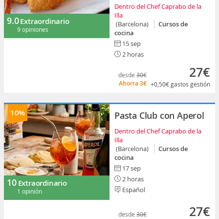
Dentro del Chef Caprabo de la
Illa
9.0
Extraordinario
(Barcelona)
Cursos de
9 opiniones
cocina
15 sep
2 horas
27€
desde
30€
Ahorra
3€
+0,50€
gastos gestión
10%
Pasta Club con Aperol
Dentro del Chef Caprabo de la
Illa
(Barcelona)
Cursos de
cocina
17 sep
2 horas
10
Extraordinario
Español
1 opinión
27€
desde
30€