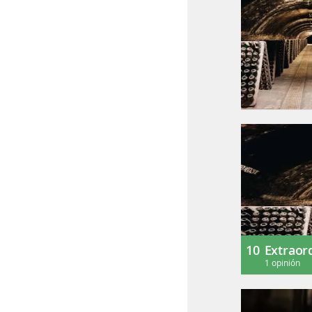
10
Extraor
1 opinión