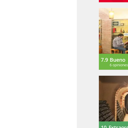
7.9
Bueno
6 opinione
10
Extraor