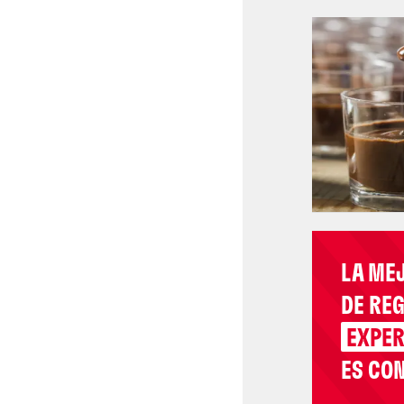
LA ME
DE RE
EXPER
ES CON