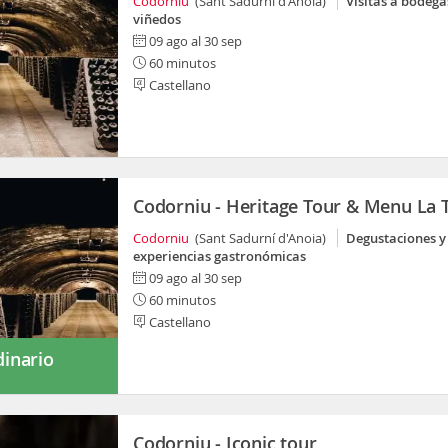
Codorniu
(Sant Sadurní d'Anoia)
Visitas a bodega
viñedos
09 ago al 30 sep
60 minutos
Castellano
Codorniu - Heritage Tour & Menu La 
Codorniu
(Sant Sadurní d'Anoia)
Degustaciones y
experiencias gastronómicas
09 ago al 30 sep
60 minutos
Castellano
dinario
Codorniu - Iconic tour