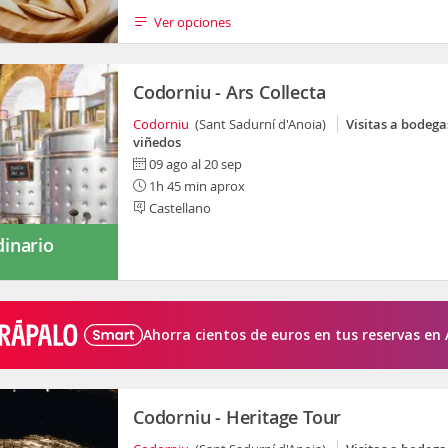
Ver opciones
Codorniu - Ars Collecta
Codorniu
(Sant Sadurní d'Anoia)
Visitas a bodega
viñedos
09 ago al 20 sep
1h 45 min aprox
Castellano
dinario
Ahorra cientos de euros en tus reservas en 
Codorniu - Heritage Tour