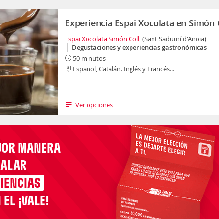
Experiencia Espai Xocolata en Simón 
Espai Xocolata Simón Coll
(Sant Sadurní d'Anoia)
Degustaciones y experiencias gastronómicas
50 minutos
Español, Catalán. Inglés y Francés...
Ver opciones
JOR MANERA
GALAR
IENCIAS
 EL ¡VALE!