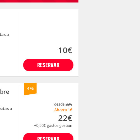
itas a
10€
RESERVAR
4%
obre
desde
23€
sitas a
Ahorra
1€
22€
+0,50€
gastos gestión
RESERVAR