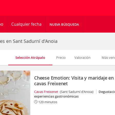
po
Cualquier fecha
NUEVA BÚSQUEDA
des en Sant Sadurní d'Anoia
Selección Atrápalo
Precio
Valoración
Más ven
Cheese Emotion: Visita y maridaje en
cavas Freixenet
Cavas Freixenet
(Sant Sadurní d'Anoia)
Degustaci
experiencias gastronómicas
120 minutos