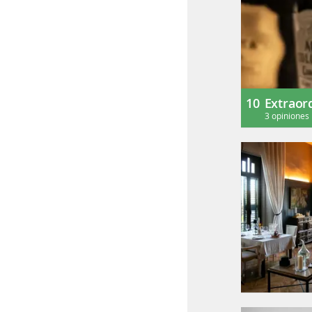
10
Extraor
3 opiniones