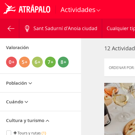
Actividades
Sant Sadurní d'Anoia ciudad
Cualquier ti
Valoración
12 Activida
0+
5+
6+
7+
8+
ORDENAR POR:
Población
Cuándo
Cultura y turismo
Tours y rutas
(1)