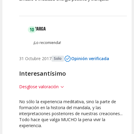
MARGA
10
¡Lo recomienda!
31 Octubre 2017
Opinión verificada
Solo
Interesantísimo
Desglose valoración
No sólo la experiencia meditativa, sino la parte de
10
10
10
formación en la historia del mandala, y las
interpretaciones posteriores de nuestras creaciones...
Calidad /
Calidad de la
Atención del
Todo hace que valga MUCHO la pena vivir la
Precio
Actividad
Personal /
Guia
experiencia.