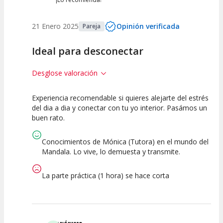
21 Enero 2025
Opinión verificada
Pareja
Ideal para desconectar
Desglose valoración
Experiencia recomendable si quieres alejarte del estrés
10
10
del dia a dia y conectar con tu yo interior. Pasámos un
buen rato.
Calidad de la
Atención del
Actividad
Personal /
Guia
Conocimientos de Mónica (Tutora) en el mundo del
Mandala. Lo vive, lo demuesta y transmite.
La parte práctica (1 hora) se hace corta