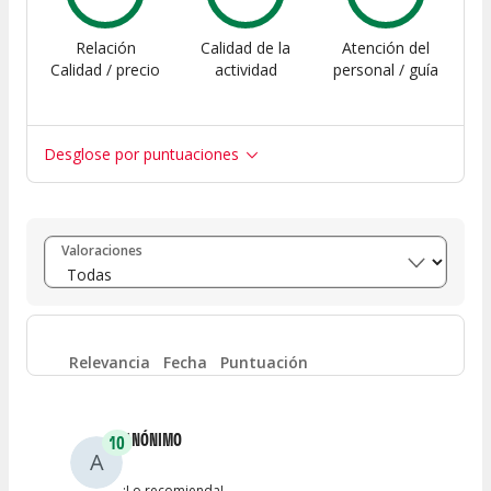
Relación
Calidad de la
Atención del
Calidad / precio
actividad
personal / guía
Desglose por puntuaciones
Entre 8 y 10
(
51
)
Valoraciones
Entre 6 y 8
(
11
)
Entre 4 y 6
(
1
)
Relevancia
Fecha
Puntuación
Entre 2 y 4
(
1
)
ANÓNIMO
10
A
Entre 0 y 2
(
0
)
¡Lo recomienda!