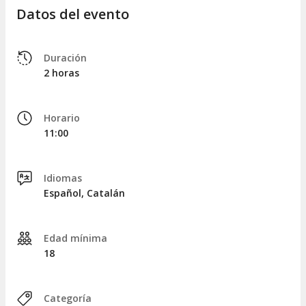
Tiempo para la concentración relajada y la
Datos del evento
expresión personal
Todo incluido:
Materiales, pinturas y herramientas
Soporte para crear tu mándala
Duración
Acompañamiento artístico durante toda la actividad
2 horas
Perfecto para quienes desean:
Disfrutar de una
experiencia creativa y relajante
Desconectar de las pantallas y el ajetreo
Horario
11:00
Regalarse un momento de calidad
Explorar la creatividad de una forma intuitiva y libre
Recuerda que esta actividad de arte circular necesita un
Idiomas
número mínimo de participantes para realizarse, así que si te
Español, Catalán
animas, asegúrate de reservar tu plaza y llegar puntual. Si
necesitas cambiar tu reserva, solo tienes que avisar con al
menos 48 horas de antelación.
Edad mínima
No te pierdas la oportunidad de pintar tu propio mándala y
18
descubrir el placer de crear desde el equilibrio y la calma.
Reserva ahora tu plaza en
Arte circular: pinta tu propio
mándala
y déjate sorprender por todo lo que el arte circular
Categoría
puede aportar a tu bienestar. ¡Atrévete a crear, relájate y