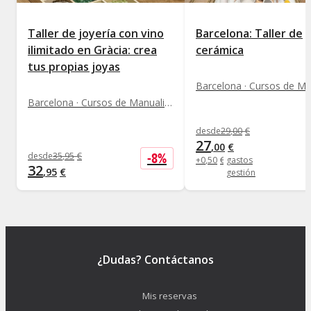
Taller de joyería con vino
Barcelona: Taller de
ilimitado en Gràcia: crea
cerámica
tus propias joyas
Barcelona · Cursos de Manualidades y DIY
desde
29
,
00
€
27
,
00
€
-
8
%
desde
35
,
95
€
+
0
,
50
€
gastos
32
,
95
€
gestión
¿Dudas? Contáctanos
Mis reservas