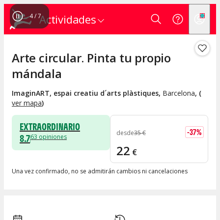
4
/
7
Actividades
Arte circular. Pinta tu propio
mándala
ImaginART, espai creatiu d´arts plàstiques
,
Barcelona
, (
ver mapa
)
EXTRAORDINARIO
-
37
%
desde
35
€
8.7
63
opiniones
22
€
Una vez confirmado, no se admitirán cambios ni cancelaciones