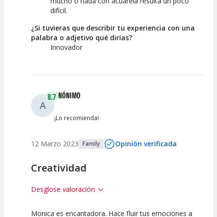
mucho o nada con acuarela resulta un poco
difícil.
¿Si tuvieras que describir tu experiencia con una
palabra o adjetivo qué dirías?
Innovador
ANÓNIMO
8.7
A
¡Lo recomienda!
12 Marzo 2023
Opinión verificada
Family
Creatividad
Desglose valoración
Monica es encantadora. Hace fluir tus emociones a
7.5
10