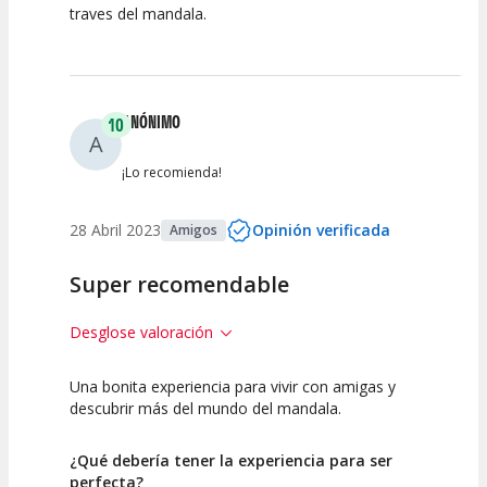
traves del mandala.
Calidad de la
Atención del
Actividad
Personal /
Guia
ANÓNIMO
10
A
¡Lo recomienda!
28 Abril 2023
Opinión verificada
Amigos
Super recomendable
Desglose valoración
Una bonita experiencia para vivir con amigas y
10
10
descubrir más del mundo del mandala.
Calidad de la
Atención del
Actividad
Personal /
¿Qué debería tener la experiencia para ser
Guia
perfecta?