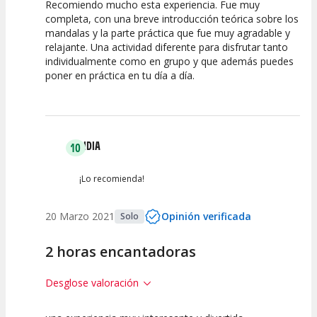
Recomiendo mucho esta experiencia. Fue muy
10
10
completa, con una breve introducción teórica sobre los
mandalas y la parte práctica que fue muy agradable y
Calidad de la
Atención del
relajante. Una actividad diferente para disfrutar tanto
Actividad
Personal /
Guia
individualmente como en grupo y que además puedes
poner en práctica en tu día a día.
LIDIA
10
¡Lo recomienda!
20 Marzo 2021
Opinión verificada
Solo
2 horas encantadoras
Desglose valoración