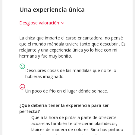
Una experiencia única
Desglose valoración
La chica que imparte el curso encantadora, no pensé
10
10
que el mundo mándala tuviera tanto que descubrir . Es
relajante y una experiencia única yo lo hice con mi
Calidad de la
Atención del
hermana y fue muy bonito.
Actividad
Personal /
Guia
Descubres cosas de las mandalas que no te lo
hubieras imaginado.
Un poco de frío en el lugar dónde se hace.
¿Qué debería tener la experiencia para ser
perfecta?
Que a la hora de pintar a parte de ofrecerte
acuarelas también te ofrecieran plastidecor,
lápices de madera de colores. Sino has pintado