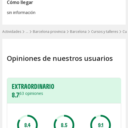
Cómo llegar
sin información
Actividades
…
Barcelona provincia
Barcelona
Cursos y talleres
Cur
Mostrar todos los niveles
Opiniones de nuestros usuarios
EXTRAORDINARIO
8.7
63
opiniones
8.4
8.5
9.1