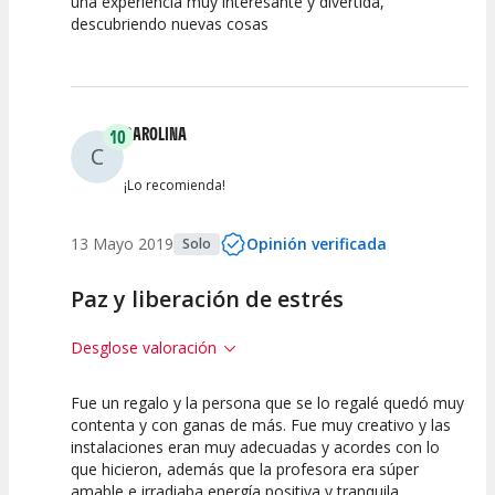
una experiencia muy interesante y divertida,
10
10
descubriendo nuevas cosas
Calidad de la
Atención del
Actividad
Personal /
Guia
CAROLINA
10
C
¡Lo recomienda!
13 Mayo 2019
Opinión verificada
Solo
Paz y liberación de estrés
Desglose valoración
Fue un regalo y la persona que se lo regalé quedó muy
10
10
contenta y con ganas de más. Fue muy creativo y las
instalaciones eran muy adecuadas y acordes con lo
Calidad de la
Atención del
que hicieron, además que la profesora era súper
Actividad
Personal /
Guia
amable e irradiaba energía positiva y tranquila.