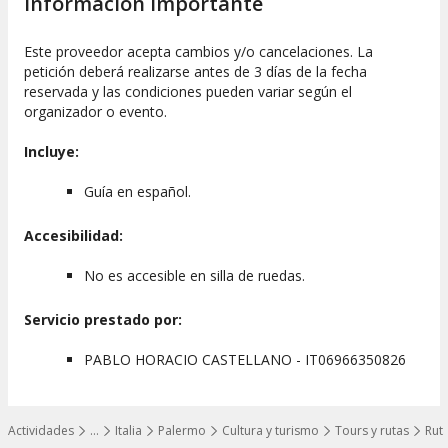
Información importante
Este proveedor acepta cambios y/o cancelaciones. La
petición deberá realizarse antes de 3 días de la fecha
reservada y las condiciones pueden variar según el
organizador o evento.
Incluye:
Guía en español.
Accesibilidad:
No es accesible en silla de ruedas.
Servicio prestado por:
PABLO HORACIO CASTELLANO - IT06966350826
Actividades
…
Italia
Palermo
Cultura y turismo
Tours y rutas
Rut
Mostrar todos los niveles