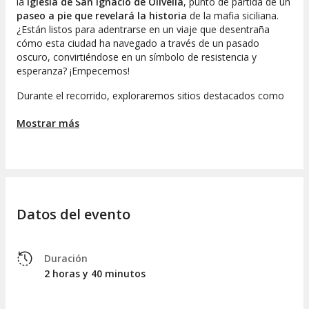
la
Iglesia de San Ignacio de Olivella
, punto de partida de un
paseo
a pie que revelará la historia
de la mafia siciliana.
¿Están listos para adentrarse en un viaje que desentraña
cómo esta ciudad ha navegado a través de un pasado
oscuro, convirtiéndose en un símbolo de resistencia y
esperanza? ¡Empecemos!
Durante el recorrido, exploraremos sitios destacados como
el
Muro de la Legalidad
, el cual representa el compromiso
de los ciudadanos en su lucha contra la mafia. Este muro
Mostrar más
rinde homenaje a personas que se enfrentaron a la mafia,
incluso sacrificando sus vidas. Conoceremos sus relatos y
cómo su legado sigue resonando con fuerza en nuevas
generaciones.
Prosiguiendo, llegaremos a la
Piazza San Domenico
, una
Datos del evento
plaza rica en historia donde profundizaremos en la
intersección de la vida cotidiana de Palermo y la influencia de
la mafia. Al caminar por sus calles, descubrirán cómo la
arquitectura y los monumentos de la zona narran esta
Duración
compleja relación entre tragedia y belleza.
2 horas y 40 minutos
También dialogaremos sobre la evolución de la mafia hasta