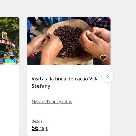
Visita a la finca de cacao Villa
Tour 
Stefany
Silvia 
Neiva · Tours y rutas
desde
desde
56
45
,
18
€
,
69