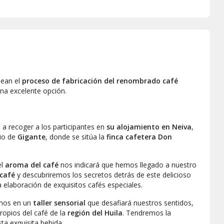
dean el
proceso de fabricación del renombrado café
na excelente opción.
 recoger a los participantes en
su alojamiento en Neiva
,
pio de
Gigante
, donde se sitúa la
finca cafetera Don
el
aroma del café
nos indicará que hemos llegado a nuestro
 café
y descubriremos los secretos detrás de este delicioso
 elaboración de exquisitos cafés especiales.
remos en un
taller sensorial
que desafiará nuestros sentidos,
ropios del café de la
región del Huila
. Tendremos la
ta exquisita bebida.