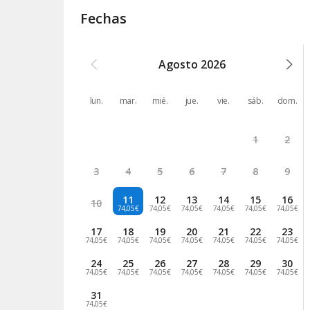
Fechas
Agosto
2026
lun.
mar.
mié.
jue.
vie.
sáb.
dom.
1
2
3
4
5
6
7
8
9
11
12
13
14
15
16
10
74,05€
74,05€
74,05€
74,05€
74,05€
74,05€
17
18
19
20
21
22
23
74,05€
74,05€
74,05€
74,05€
74,05€
74,05€
74,05€
24
25
26
27
28
29
30
74,05€
74,05€
74,05€
74,05€
74,05€
74,05€
74,05€
31
74,05€