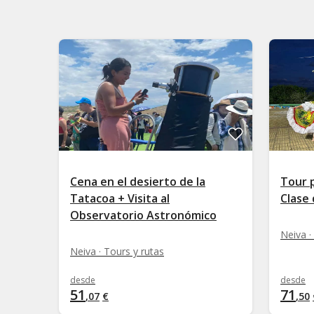
Cena en el desierto de la
Tour 
Tatacoa + Visita al
Clase 
Observatorio Astronómico
Neiva ·
Neiva · Tours y rutas
desde
desde
51
71
,
07
€
,
50