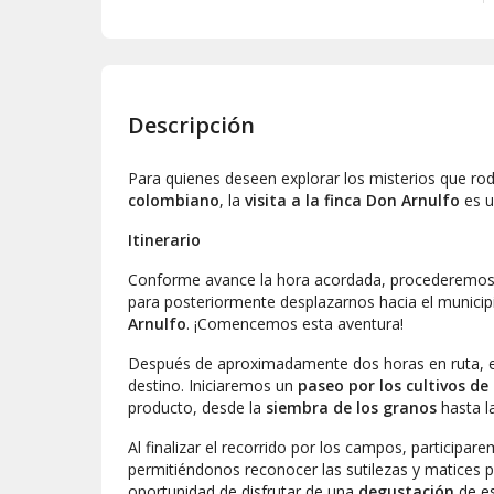
Descripción
Para quienes deseen explorar los misterios que ro
colombiano
, la
visita a la finca Don Arnulfo
es u
Itinerario
Conforme avance la hora acordada, procederemos a
para posteriormente desplazarnos hacia el munici
Arnulfo
. ¡Comencemos esta aventura!
Después de aproximadamente dos horas en ruta, 
destino. Iniciaremos un
paseo por los cultivos de
producto, desde la
siembra de los granos
hasta la
Al finalizar el recorrido por los campos, participa
permitiéndonos reconocer las sutilezas y matices p
oportunidad de disfrutar de una
degustación
de es