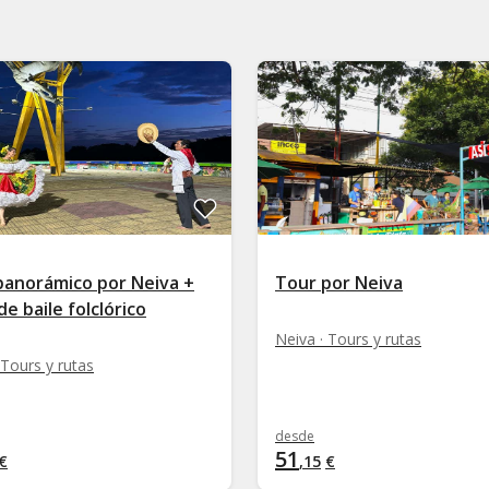
panorámico por Neiva +
Tour por Neiva
de baile folclórico
Neiva · Tours y rutas
 Tours y rutas
desde
51
€
,
15
€