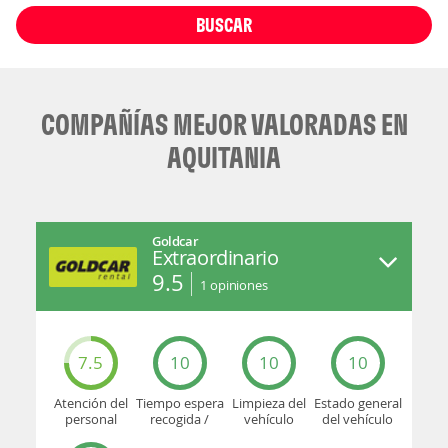
BUSCAR
COMPAÑÍAS MEJOR VALORADAS EN
AQUITANIA
Goldcar
Extraordinario
9.5
1
opiniones
7.5
10
10
10
Atención del
Tiempo espera
Limpieza del
Estado general
personal
recogida /
vehículo
del vehículo
devolución