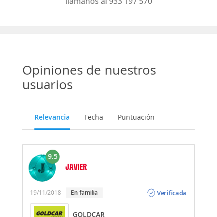
llámanos al 933 197 570
Opiniones de nuestros
usuarios
Relevancia
Fecha
Puntuación
9.5
JAVIER
Opinión
Verificada
19/11/2018
en familia
GOLDCAR