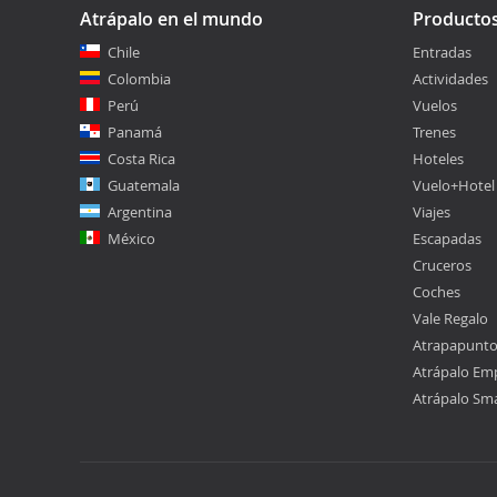
Atrápalo en el mundo
Producto
Chile
Entradas
Colombia
Actividades
Perú
Vuelos
Panamá
Trenes
Costa Rica
Hoteles
Guatemala
Vuelo+Hotel
Argentina
Viajes
México
Escapadas
Cruceros
Coches
Vale Regalo
Atrapapunt
Atrápalo Em
Atrápalo Sm