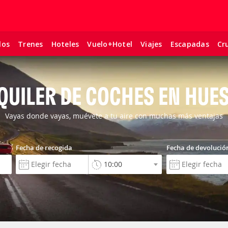
los
Trenes
Hoteles
Vuelo+Hotel
Viajes
Escapadas
Cr
QUILER DE COCHES EN HUE
Vayas donde vayas, muévete a tu aire con muchas más ventajas
Fecha de recogida
Fecha de devolució