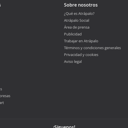
s
Sobre nosotros
¿Qué es Atrápalo?
Atrápalo Social
Área de prensa
Publicidad
Trabajar en Atrápalo
Términos y condiciones generales
Privacidad y cookies
Aviso legal
os
presas
art
¡Síguenos!