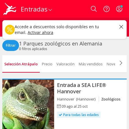
Entradas
Login
Alemania
CAMBIAR
Accede a descuentos solo disponibles en tu
Zoológicos
Cualquier fecha
email.
Activar ahora
1 Parques zoológicos en Alemania
Filtrar
0
filtros aplicados
Selección Atrápalo
Precio
Valoración
Más vendidos
Novedad
F
Entrada a SEA LIFE®
Hannover
Hannover (Hannover)
Zoológicos
09 ago al 25 oct
Para todas las edades