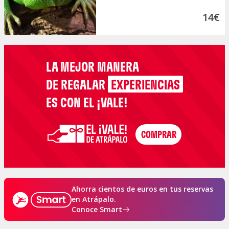
14€
LA MEJOR MANERA
DE REGALAR
EXPERIENCIAS
ES CON EL ¡VALE!
Ahorra cientos de euros en tus reservas
en Atrápalo.
Conoce Smart