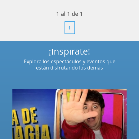
1
al
1
de
1
1
¡Inspírate!
Explora los espectáculos y eventos que
están disfrutando los demás