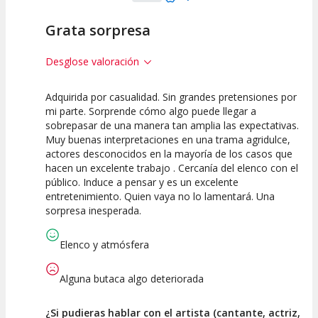
Grata sorpresa
Desglose valoración
Adquirida por casualidad. Sin grandes pretensiones por
10
10
10
mi parte. Sorprende cómo algo puede llegar a
sobrepasar de una manera tan amplia las expectativas.
Calidad del
Puesta en
Interpretación
Muy buenas interpretaciones en una trama agridulce,
Espectáculo
Escena
artística
actores desconocidos en la mayoría de los casos que
hacen un excelente trabajo . Cercanía del elenco con el
público. Induce a pensar y es un excelente
entretenimiento. Quien vaya no lo lamentará. Una
sorpresa inesperada.
Elenco y atmósfera
Alguna butaca algo deteriorada
¿Si pudieras hablar con el artista (cantante, actriz,