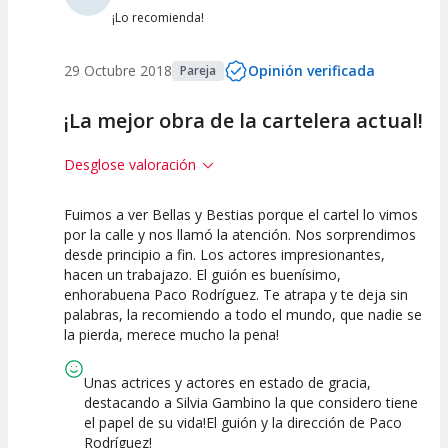
¡Lo recomienda!
29 Octubre 2018
Opinión verificada
Pareja
¡La mejor obra de la cartelera actual!
Desglose valoración
Fuimos a ver Bellas y Bestias porque el cartel lo vimos
10
10
10
por la calle y nos llamó la atención. Nos sorprendimos
desde principio a fin. Los actores impresionantes,
Calidad del
Puesta en
Interpretación
hacen un trabajazo. El guión es buenísimo,
Espectáculo
Escena
artística
enhorabuena Paco Rodríguez. Te atrapa y te deja sin
palabras, la recomiendo a todo el mundo, que nadie se
la pierda, merece mucho la pena!
Unas actrices y actores en estado de gracia,
destacando a Silvia Gambino la que considero tiene
el papel de su vida!El guión y la dirección de Paco
Rodríguez!