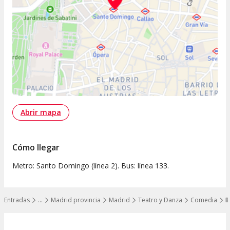
Abrir mapa
Cómo llegar
Metro: Santo Domingo (línea 2). Bus: línea 133.
Entradas
…
Madrid provincia
Madrid
Teatro y Danza
Comedia
B
Mostrar todos los niveles