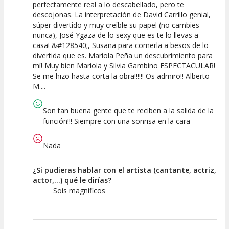
perfectamente real a lo descabellado, pero te
Espectáculo
Escena
artística
descojonas. La interpretación de David Carrillo genial,
súper divertido y muy creíble su papel (no cambies
nunca), José Ygaza de lo sexy que es te lo llevas a
casa! &#128540;, Susana para comerla a besos de lo
divertida que es. Mariola Peña un descubrimiento para
mí! Muy bien Mariola y Silvia Gambino ESPECTACULAR!
Se me hizo hasta corta la obra!!!!!! Os admiro!! Alberto
M....
Son tan buena gente que te reciben a la salida de la
función!!! Siempre con una sonrisa en la cara
Nada
¿Si pudieras hablar con el artista (cantante, actriz,
actor,...) qué le dirías?
Sois magníficos