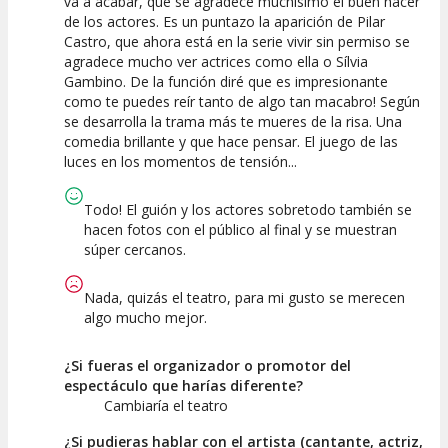
va a acabar, qué se agradece muchísimo el buen hacer
Calidad del
Puesta en
Interpretación
de los actores. Es un puntazo la aparición de Pilar
Espectáculo
Escena
artística
Castro, que ahora está en la serie vivir sin permiso se
agradece mucho ver actrices como ella o Sílvia
Gambino. De la función diré que es impresionante
como te puedes reír tanto de algo tan macabro! Según
se desarrolla la trama más te mueres de la risa. Una
comedia brillante y que hace pensar. El juego de las
luces en los momentos de tensión...
Todo! El guión y los actores sobretodo también se
hacen fotos con el público al final y se muestran
súper cercanos.
Nada, quizás el teatro, para mi gusto se merecen
algo mucho mejor.
¿Si fueras el organizador o promotor del
espectáculo que harías diferente?
Cambiaría el teatro
¿Si pudieras hablar con el artista (cantante, actriz,