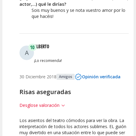
actor,...) qué le dirías?
Sois muy buenos y se nota vuestro amor por lo
que hacéis!
ALBERTO
10
A
¡Lo recomienda!
30 Diciembre 2018
Opinión verificada
Amigos
Risas aseguradas
Desglose valoración
Los asientos del teatro cómodos para ver la obra. La
10
10
10
interpretación de todos los actores sublimes. EL guión
muy divertido en una situación entre lo que puede ser
Calidad del
Puesta en
Interpretación