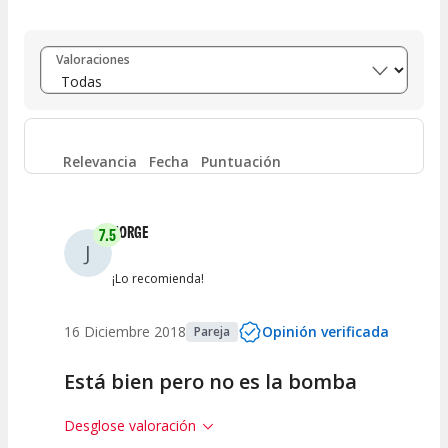
Entre 8 y 10
(
82
)
Valoraciones
Entre 6 y 8
(
17
)
Entre 4 y 6
(
7
)
Relevancia
Fecha
Puntuación
Entre 2 y 4
(
5
)
JORGE
7.5
J
Entre 0 y 2
(
1
)
¡Lo recomienda!
16 Diciembre 2018
Opinión verificada
Pareja
Está bien pero no es la bomba
Desglose valoración