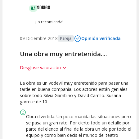
RODRIGO
9.1
¡Lo recomienda!
09 Diciembre 2018
Opinión verificada
Pareja
Una obra muy entretenida....
Desglose valoración
La obra es un vodevil muy entretenido para pasar una
7.5
10
10
tarde en buena compañía. Los actores están geniales
sobre todo Silvia Gambino y David Carrillo. Susana
Calidad del
Puesta en
Interpretación
garrote de 10.
Espectáculo
Escena
artística
Obra divertida. Un poco manida las situaciones pero
se pasa un gran rato. Por cierto todo un detalle por
parte del elenco al final de la obra un ole por todo el
equipo y como bien decís el mundo del teatro