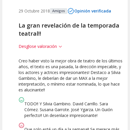
29 Octubre 2018
Opinión verificada
Amigos
La gran revelación de la temporada
teatral!!
Desglose valoración
Creo haber visto la mejor obra de teatro de los últimos
10
10
10
años, el texto es una pasada, la dirección impecable, y
los actores y actrices impresionantes! Destaco a Silvia
Calidad del
Puesta en
Interpretación
Gambino, le deberían de dar un MAX a la mejor
Espectáculo
Escena
artística
interpretación, o mínimo estar nominada, lo que hace
es alucinante!!
TODO!! Y Silvia Gambino. David Carrillo. Sara
Cómez. Susana Garrote. José Ygarza. Un Guión
perfecto!! Un desenlace impresionante!
Que solo esté un día a la semana!! Se merece más