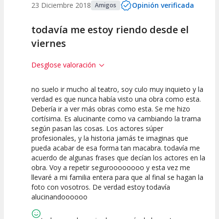
23 Diciembre 2018
Opinión verificada
Amigos
todavía me estoy riendo desde el
viernes
Desglose valoración
no suelo ir mucho al teatro, soy culo muy inquieto y la
10
10
10
verdad es que nunca había visto una obra como esta.
Debería ir a ver más obras como esta. Se me hizo
Calidad del
Puesta en
Interpretación
cortísima. Es alucinante como va cambiando la trama
Espectáculo
Escena
artística
según pasan las cosas. Los actores súper
profesionales, y la historia jamás te imaginas que
pueda acabar de esa forma tan macabra. todavía me
acuerdo de algunas frases que decían los actores en la
obra. Voy a repetir seguroooooooo y esta vez me
llevaré a mi familia entera para que al final se hagan la
foto con vosotros. De verdad estoy todavía
alucinandoooooo