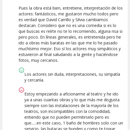
Pues la obra está bien, entretiene, interpretación de los
7.5
7.5
7.5
actores: fantásticos, me gustaron mucho todos pero
es verdad que David Carrillo y Silvia cambiamos
Calidad del
Puesta en
Interpretación
destacan. Considero que no es una comedia si es lo
Espectáculo
Escena
artística
que buscas es reírte no te lo recomiendo, alguna risa si
pero poco. En líneas generales, es entretenida pero he
ido a obras más baratas en las que me lo he pasado
muchísimo mejor. Eso sí los actores muy simpáticos y
estuvieron al final saludando a la gente y haciéndose
fotos, muy cercanos.
Los actores sin duda, interpretaciones, su simpatía
y cercanía.
Estoy empezando a aficionarme al teatro y he ido
ya a unas cuantas obras y lo que más me disgusta
siempre son las instalaciones de la mayoría de los
teatros, son incompatibles con la comodidad,
entiendo que no pueden permitirselo pero es
que......en este caso, 1 baño de hombres solo con un
servicio, las butacas se hunden y como te toque