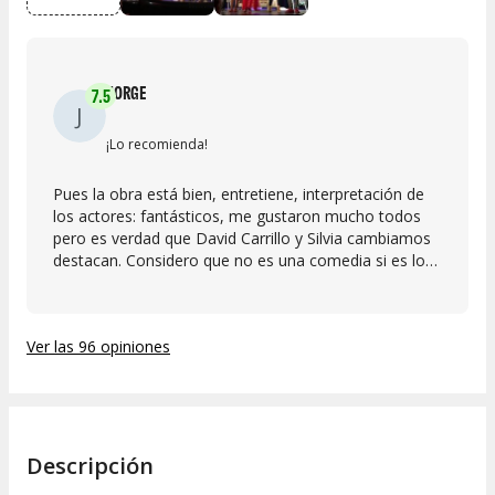
JORGE
7.5
J
¡Lo recomienda!
Pues la obra está bien, entretiene, interpretación de
los actores: fantásticos, me gustaron mucho todos
pero es verdad que David Carrillo y Silvia cambiamos
destacan. Considero que no es una comedia si es lo
que buscas es reírte no te lo recomiendo, alguna risa
si pero poco. En líneas generales, es entretenida pero
he ido a obras más baratas en las que me lo he
Ver las 96 opiniones
pasado muchísimo mejor. Eso sí los actores muy
simpáticos y estuvieron al final saludando a la gente y
haciéndose fotos, muy cercanos.
Descripción