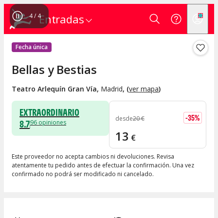
4
/
4
Entradas
Fecha única
Bellas y Bestias
Teatro Arlequín Gran Vía
,
Madrid
, (
ver mapa
)
EXTRAORDINARIO
-
35
%
desde
20
€
8.7
96
opiniones
13
€
Este proveedor no acepta cambios ni devoluciones. Revisa
atentamente tu pedido antes de efectuar la confirmación. Una vez
confirmado no podrá ser modificado ni cancelado.