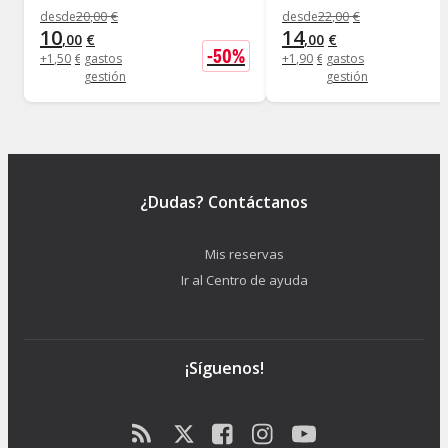
desde
20
,
00
€
desde
22
,
00
€
10
14
,
00
€
,
00
€
-
50
%
+
1
,
50
€
gastos
+
1
,
90
€
gastos
gestión
gestión
¿Dudas? Contáctanos
Mis reservas
Ir al Centro de ayuda
¡Síguenos!