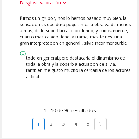
Desglose valoración
fuimos un grupo y nos lo hemos pasado muy bien. la
10
10
10
sensacion es que duro poquisimo. la obra va de menos
a mas, de lo superfluo a lo profundo, y curiosamente,
Calidad del
Puesta en
Interpretación
cuanto mas calado tiene la trama, mas te ries. una
Espectáculo
Escena
artística
gran interpretacion en general , silvia inconmensurble
todo en general,pero destacaria el dinamismo de
toda la obra y la soberbia actuacion de silvia.
tambien me gusto mucho la cercania de los actores
al final.
1 - 10 de 96 resultados
1
2
3
4
5