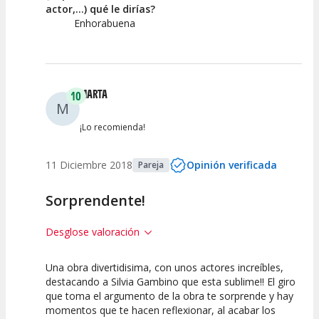
actor,...) qué le dirías?
Enhorabuena
MARTA
10
M
¡Lo recomienda!
11 Diciembre 2018
Opinión verificada
Pareja
Sorprendente!
Desglose valoración
Una obra divertidisima, con unos actores increíbles,
10
10
10
destacando a Silvia Gambino que esta sublime!! El giro
que toma el argumento de la obra te sorprende y hay
Calidad del
Puesta en
Interpretación
momentos que te hacen reflexionar, al acabar los
Espectáculo
Escena
artística