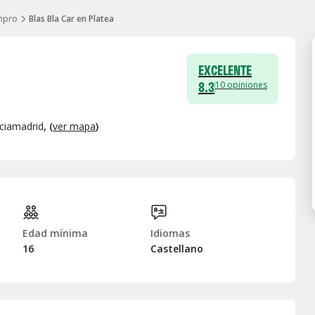
mpro
Blas Bla Car en Platea
EXCELENTE
8.3
10
opiniones
ciamadrid
, (
ver mapa
)
Edad mínima
Idiomas
16
Castellano