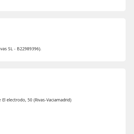
Rivas SL - B22989396).
e El electrodo, 50
(
Rivas-Vaciamadrid
)