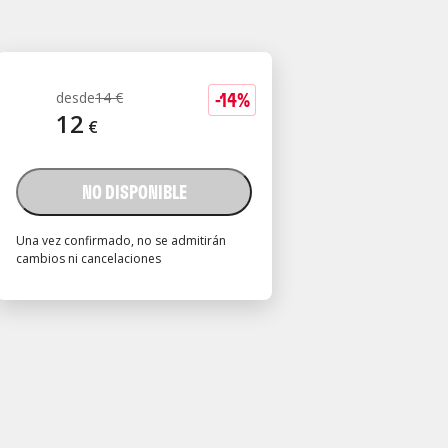
-
14
%
desde
14
€
12
€
NO DISPONIBLE
Una vez confirmado, no se admitirán
cambios ni cancelaciones