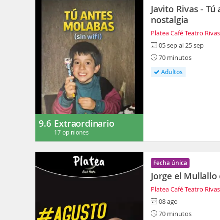
Javito Rivas - T
nostalgia
Platea Café Teatro Riva
05 sep al 25 sep
70 minutos
Adultos
9.6
Extraordinario
17 opiniones
Fecha única
Jorge el Mullallo
Platea Café Teatro Riva
08 ago
70 minutos