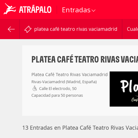
Entradas
platea café teatro rivas vaciamadrid
Cual
PLATEA CAFÉ TEATRO RIVAS VAC
Platea Café Teatro Rivas Vaciamadrid
Rivas-Vaciamadrid (Madrid, España)
Calle El electrodo, 50
Capacidad para 50 personas
13 Entradas en Platea Café Teatro Rivas Vac