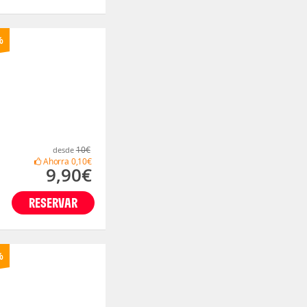
%
10€
desde
Ahorra
0,10€
9,90€
RESERVAR
%