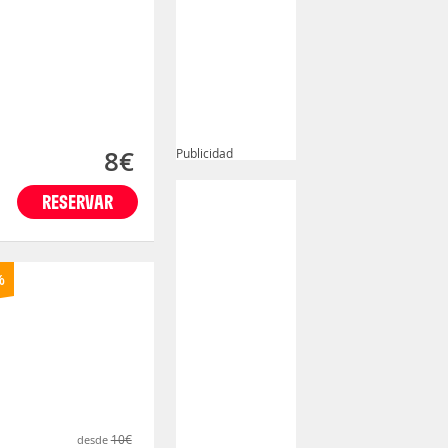
8€
Publicidad
RESERVAR
%
10€
desde