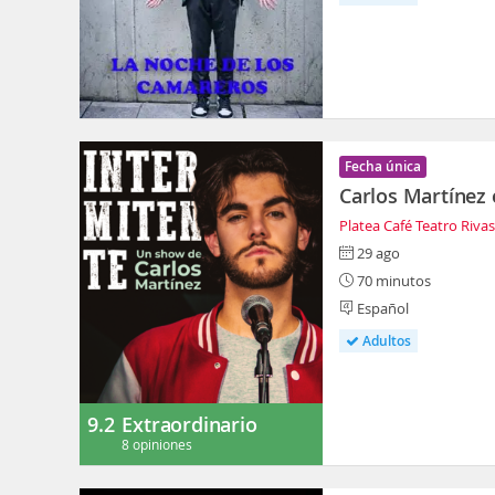
Fecha única
Carlos Martínez 
Platea Café Teatro Riva
29 ago
70 minutos
Español
Adultos
9.2
Extraordinario
8 opiniones