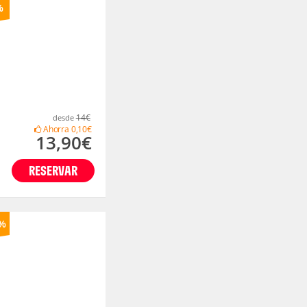
%
14€
desde
Ahorra
0,10€
13,90€
RESERVAR
%