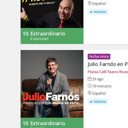
Español
Adultos
10
Extraordinario
4 opiniones
Fecha única
Julio Farnós en P
Platea Café Teatro Riva
29 ago
70 minutos
Español
Adultos
10
Extraordinario