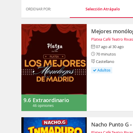
Selección Atrápalo
ORDENAR POR:
Mejores monólog
Platea Café Teatro Riva
07 ago al 30 ago
70 minutos
Castellano
Adultos
9.6
Extraordinario
46 opiniones
Nacho Punto G -
Platea Café Teatro Riva