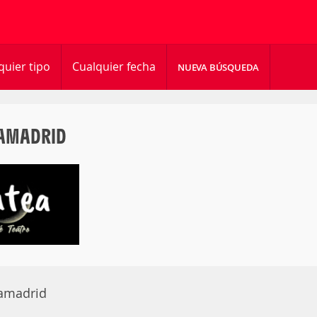
quier tipo
Cualquier fecha
NUEVA BÚSQUEDA
IAMADRID
iamadrid