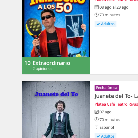
08 ago al 29 ago
70 minutos
Adultos
10
Extraordinario
2 opiniones
Fecha única
Juanete del To- 
Platea Café Teatro Riva
07 ago
70 minutos
Español
Adultos