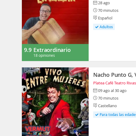
28 ago
70 minutos
Español
Adultos
9.9
Extraordinario
18 opiniones
Nacho Punto G, 
Platea Café Teatro Riva
09 ago al 30 ago
70 minutos
Castellano
Para todas las edade