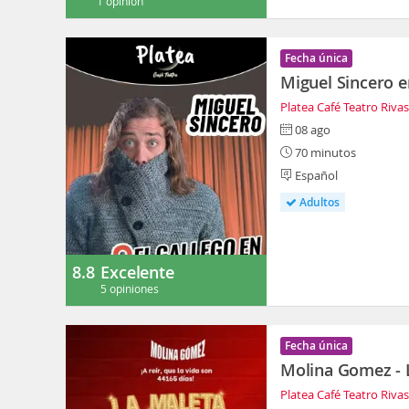
1 opinión
Fecha única
Miguel Sincero e
Platea Café Teatro Riva
08 ago
70 minutos
Español
Adultos
8.8
Excelente
5 opiniones
Fecha única
Molina Gomez - 
Platea Café Teatro Riva