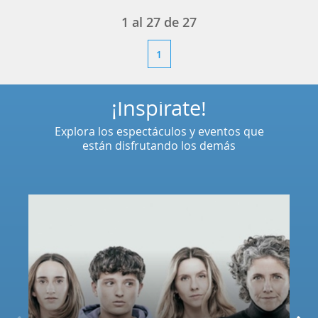
1
al
27
de
27
1
¡Inspírate!
Explora los espectáculos y eventos que
están disfrutando los demás