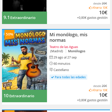
20€
desde
Ahorra
10€
10€
9.1
Extraordinario
+0,80€
gastos gestión
50%
Mi monólogo, mis
normas
Teatro de las Aguas
(Madrid)
Monólogos
29 ago al 27 sep
60 minutos
Castellano
Para todas las edades
20€
desde
Ahorra
10€
10€
10
Extraordinario
+0,80€
gastos gestión