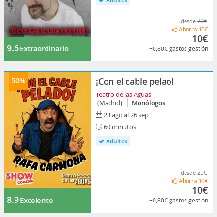
Adultos
20€
desde
Ahorra
10€
10€
9.6
Extraordinario
+0,80€
gastos gestión
50%
¡Con el cable pelao!
Teatro de las Aguas
(Madrid)
Monólogos
23 ago al 26 sep
60 minutos
Adultos
20€
desde
Ahorra
10€
10€
8.9
Excelente
+0,80€
gastos gestión