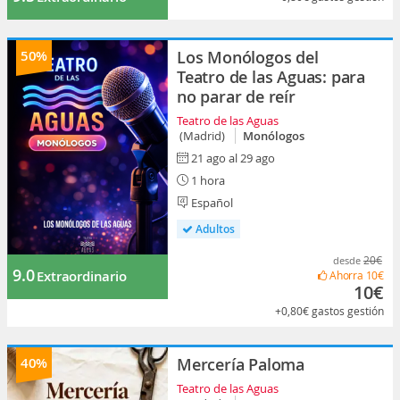
50%
Los Monólogos del
Teatro de las Aguas: para
no parar de reír
Teatro de las Aguas
(Madrid)
Monólogos
21 ago al 29 ago
1 hora
Español
Adultos
20€
desde
9.0
Extraordinario
Ahorra
10€
10€
+0,80€
gastos gestión
40%
Mercería Paloma
Teatro de las Aguas