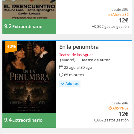
20€
desde
Ahorra
8€
12€
9.2
Extraordinario
+0,80€
gastos gestión
40%
En la penumbra
Teatro de las Aguas
(Madrid)
Teatro de autor
22 ago al 30 ago
65 minutos
Adultos
20€
desde
Ahorra
8€
12€
9.4
Extraordinario
+0,80€
gastos gestión