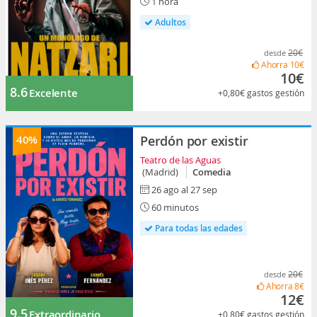
1 hora
Adultos
20€
desde
Ahorra
10€
10€
8.6
Excelente
+0,80€
gastos gestión
40%
Perdón por existir
Teatro de las Aguas
(Madrid)
Comedia
26 ago al 27 sep
60 minutos
Para todas las edades
20€
desde
Ahorra
8€
12€
9.5
Extraordinario
+0,80€
gastos gestión