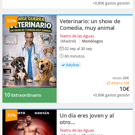
+0,80€
gastos gestión
50%
Veterinario: un show de
Comedia, muy animal
Teatro de las Aguas
(Madrid)
Monólogos
02 sep al 30 sep
60 minutos
Adultos
20€
desde
Ahorra
10€
10€
10
Extraordinario
+0,80€
gastos gestión
30%
Un día eres joven y al
otro...
Teatro de las Aguas