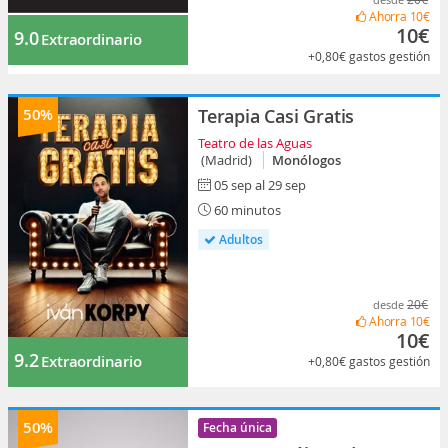
Ahorra
10€
10€
9.0
Extraordinario
+0,80€
gastos gestión
50%
Terapia Casi Gratis
Teatro de las Aguas
(Madrid)
Monólogos
05 sep al 29 sep
60 minutos
Adultos
20€
desde
Ahorra
10€
10€
9.2
Extraordinario
+0,80€
gastos gestión
50%
Fecha única