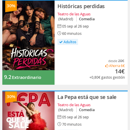
30%
Históricas perdidas
Teatro de las Aguas
(Madrid)
Comedia
05 sep al 26 sep
60 minutos
Adultos
20€
desde
Ahorra
6€
14€
9.2
Extraordinario
+0,80€
gastos gestión
30%
La Pepa está que se sale
Teatro de las Aguas
(Madrid)
Comedia
05 sep al 26 sep
70 minutos