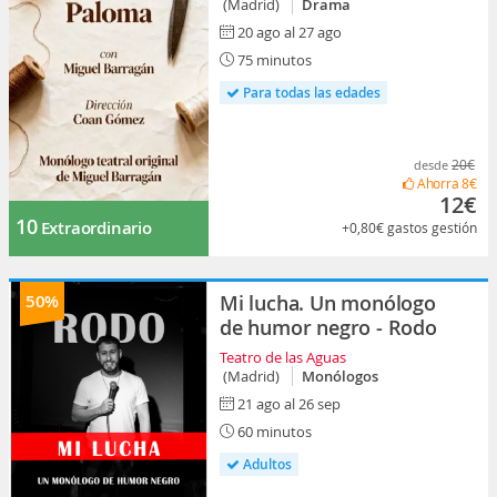
(Madrid)
Drama
20 ago al 27 ago
75 minutos
Para todas las edades
20€
desde
Ahorra
8€
12€
10
Extraordinario
+0,80€
gastos gestión
50%
Mi lucha. Un monólogo
de humor negro - Rodo
Teatro de las Aguas
(Madrid)
Monólogos
21 ago al 26 sep
60 minutos
Adultos