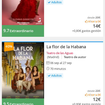
Adultos
20€
desde
Ahorra
6€
14€
9.7
Extraordinario
+0,80€
gastos gestión
40%
La flor de la Habana
Teatro de las Aguas
(Madrid)
Teatro de autor
06 sep al 27 sep
70 minutos
Adultos
20€
desde
Ahorra
8€
12€
9.5
Extraordinario
+0,80€
gastos gestión