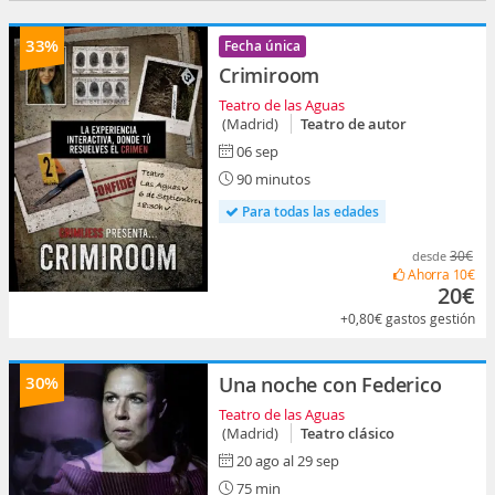
33%
Fecha única
Crimiroom
Teatro de las Aguas
(Madrid)
Teatro de autor
06 sep
90 minutos
Para todas las edades
30€
desde
Ahorra
10€
20€
+0,80€
gastos gestión
30%
Una noche con Federico
Teatro de las Aguas
(Madrid)
Teatro clásico
20 ago al 29 sep
75 min