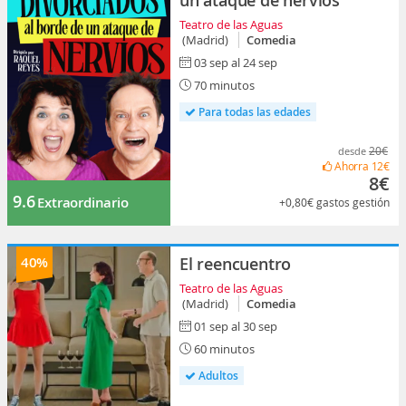
un ataque de nervios
Teatro de las Aguas
(Madrid)
Comedia
03 sep al 24 sep
70 minutos
Para todas las edades
20€
desde
Ahorra
12€
8€
9.6
Extraordinario
+0,80€
gastos gestión
40%
El reencuentro
Teatro de las Aguas
(Madrid)
Comedia
01 sep al 30 sep
60 minutos
Adultos