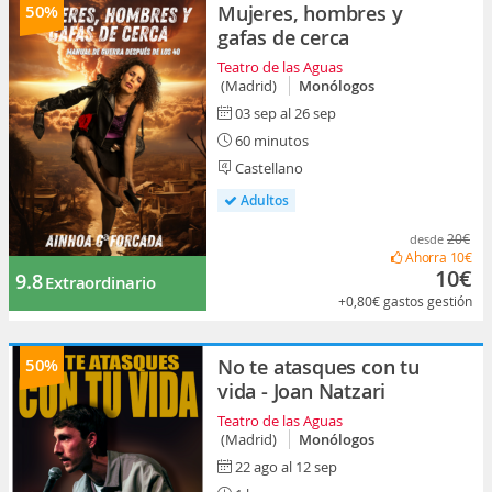
50%
Mujeres, hombres y
gafas de cerca
Teatro de las Aguas
(Madrid)
Monólogos
03 sep al 26 sep
60 minutos
Castellano
Adultos
20€
desde
Ahorra
10€
10€
9.8
Extraordinario
+0,80€
gastos gestión
50%
No te atasques con tu
vida - Joan Natzari
Teatro de las Aguas
(Madrid)
Monólogos
22 ago al 12 sep