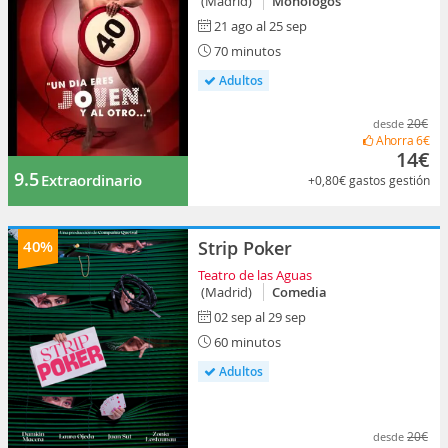
(Madrid)
Monólogos
21 ago al 25 sep
70 minutos
Adultos
20€
desde
Ahorra
6€
14€
9.5
Extraordinario
+0,80€
gastos gestión
40%
Strip Poker
Teatro de las Aguas
(Madrid)
Comedia
02 sep al 29 sep
60 minutos
Adultos
20€
desde