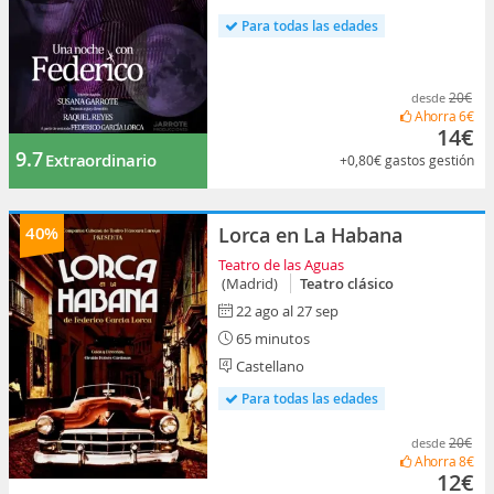
Para todas las edades
20€
desde
Ahorra
6€
14€
9.7
Extraordinario
+0,80€
gastos gestión
40%
Lorca en La Habana
Teatro de las Aguas
(Madrid)
Teatro clásico
22 ago al 27 sep
65 minutos
Castellano
Para todas las edades
20€
desde
Ahorra
8€
12€