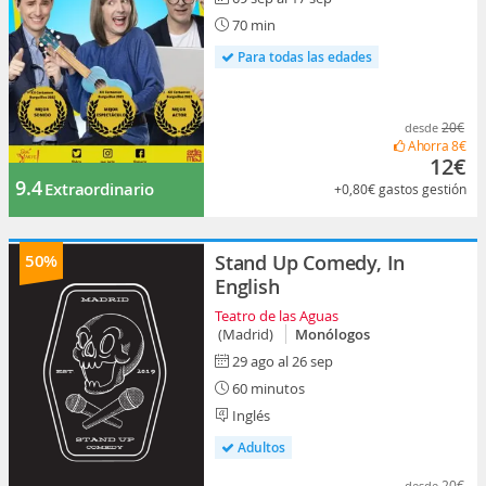
70 min
Para todas las edades
20€
desde
Ahorra
8€
12€
9.4
Extraordinario
+0,80€
gastos gestión
50%
Stand Up Comedy, In
English
Teatro de las Aguas
(Madrid)
Monólogos
29 ago al 26 sep
60 minutos
Inglés
Adultos
20€
desde