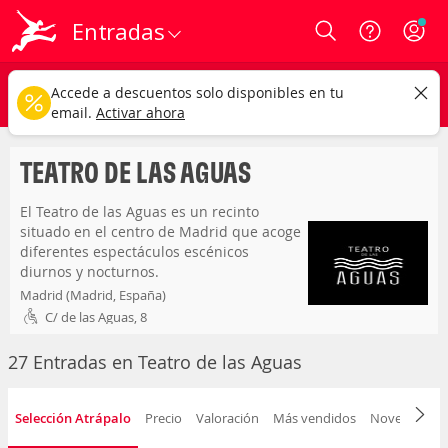
Entradas
Login
teatro de las aguas
CAMBIAR
Accede a descuentos solo disponibles en tu
Cualquier tipo
Cualquier fecha
email.
Activar ahora
TEATRO DE LAS AGUAS
El Teatro de las Aguas es un recinto
situado en el centro de Madrid que acoge
diferentes espectáculos escénicos
diurnos y nocturnos.
Madrid (Madrid, España)
C/ de las Aguas, 8
Capacidad para 65 personas
27 Entradas en Teatro de las Aguas
Selección Atrápalo
Precio
Valoración
Más vendidos
Novedad
F