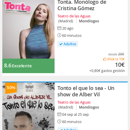
Tonta. Monólogo de
Cristina Gómez
Teatro de las Aguas
(Madrid)
Monólogos
20 ago
60 minutos
Adultos
20€
desde
Ahorra
10€
10€
8.6
Excelente
+0,80€
gastos gestión
50%
Tonto el que lo sea - Un
show de Alber Vil
Teatro de las Aguas
(Madrid)
Monólogos
04 sep al 25 sep
60 minutos