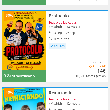
30%
Protocolo
Teatro de las Aguas
(Madrid)
Comedia
05 sep al 26 sep
60 minutos
Adultos
20€
desde
Ahorra
6€
14€
9.8
Extraordinario
+0,80€
gastos gestión
40%
Reiniciando
Teatro de las Aguas
(Madrid)
Comedia
09 sep al 17 sep