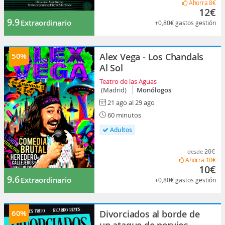
Ahorra
8€
12€
9.9
Extraordinario
+0,80€
gastos gestión
50%
Alex Vega - Los Chandals
Al Sol
Teatro de las Aguas
(Madrid)
Monólogos
21 ago al 29 ago
60 minutos
Adultos
20€
desde
Ahorra
10€
10€
9.6
Extraordinario
+0,80€
gastos gestión
60%
Divorciados al borde de