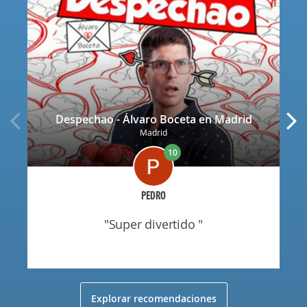
Despechao - Álvaro Boceta en Madrid
Madrid
10
PEDRO
"super divertido "
Explorar recomendaciones