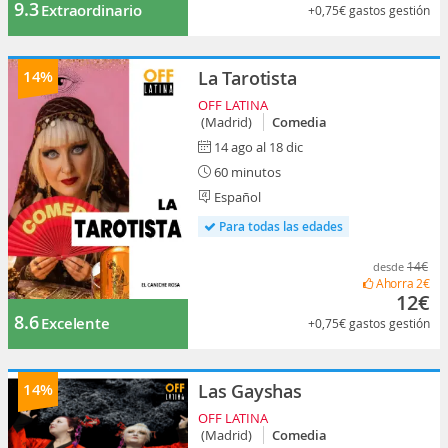
9.3
Extraordinario
+0,75€
gastos gestión
14%
La Tarotista
OFF LATINA
(Madrid)
Comedia
14 ago al 18 dic
60 minutos
Español
Para todas las edades
14€
desde
Ahorra
2€
12€
8.6
Excelente
+0,75€
gastos gestión
14%
Las Gayshas
OFF LATINA
(Madrid)
Comedia