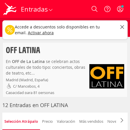
Entradas
Login
off latina
CAMBIAR
Accede a descuentos solo disponibles en tu
Cualquier tipo
Cualquier fecha
email.
Activar ahora
OFF LATINA
En
OFF de La Latina
se celebran actos
culturales de todo tipo: conciertos, obras
de teatro, etc...
Madrid (Madrid, España)
C/ Mancebos, 4
Capacidad para 81 personas
12 Entradas en OFF LATINA
Selección Atrápalo
Precio
Valoración
Más vendidos
Novedad
F