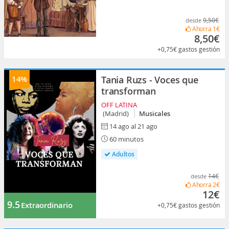
9,50€
desde
Ahorra
1€
8,50€
+0,75€
gastos gestión
14%
Tania Ruzs - Voces que
transforman
OFF LATINA
(Madrid)
Musicales
14 ago al 21 ago
60 minutos
Adultos
14€
desde
Ahorra
2€
12€
9.5
Extraordinario
+0,75€
gastos gestión