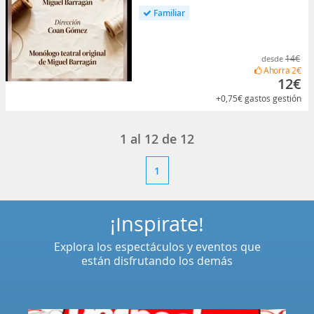
Familiar
14€
desde
Ahorra
2€
12€
+0,75€
gastos gestión
1
al
12
de
12
1
¡Inspírate!
Explora los espectáculos y eventos que
están disfrutando los demás