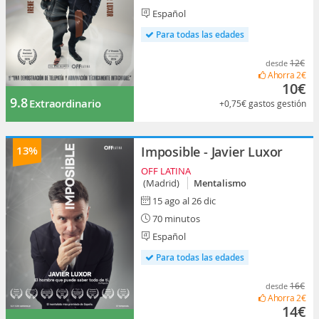
Español
Para todas las edades
12€
desde
Ahorra
2€
10€
9.8
Extraordinario
+0,75€
gastos gestión
13%
Imposible - Javier Luxor
OFF LATINA
(Madrid)
Mentalismo
15 ago al 26 dic
70 minutos
Español
Para todas las edades
16€
desde
Ahorra
2€
14€