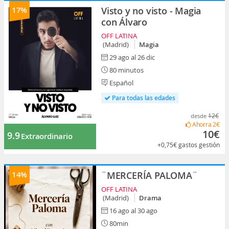
17%
Visto y no visto - Magia
con Álvaro
OFF LATINA
(Madrid)
Magia
29 ago al 26 dic
80 minutos
Español
Para todas las edades
12€
desde
Ahorra
2€
10€
9.9
Extraordinario
+0,75€
gastos gestión
14%
¨MERCERÍA PALOMA¨
OFF LATINA
(Madrid)
Drama
16 ago al 30 ago
80min