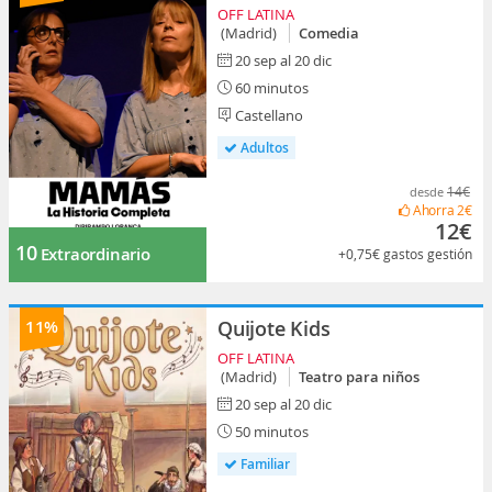
OFF LATINA
(Madrid)
Comedia
20 sep al 20 dic
60 minutos
Castellano
Adultos
14€
desde
Ahorra
2€
12€
10
Extraordinario
+0,75€
gastos gestión
11%
Quijote Kids
OFF LATINA
(Madrid)
Teatro para niños
20 sep al 20 dic
50 minutos
Familiar