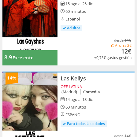
15 ago al 26 dic
60 minutos
Español
Adultos
14€
desde
Ahorra
2€
12€
8.9
Excelente
+0,75€
gastos gestión
14%
Las Kellys
OFF LATINA
(Madrid)
Comedia
14 ago al 18 dic
60 Minutos
ESPAÑOL
Para todas las edades
14€
desde