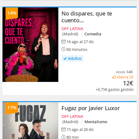
14%
No dispares, que te
cuento...
OFF LATINA
(Madrid)
Comedia
16 ago al 27 dic
60 minutos
Adultos
14€
desde
Ahorra
2€
12€
+0,75€
gastos gestión
17%
Fugaz por Javier Luxor
OFF LATINA
(Madrid)
Mentalismo
15 ago al 26 dic
80 min