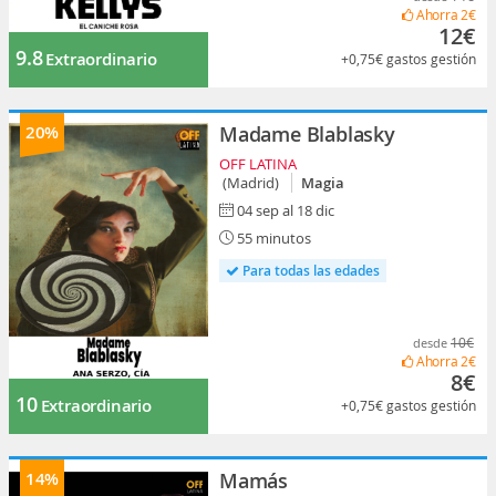
Ahorra
2€
12€
9.8
Extraordinario
+0,75€
gastos gestión
20%
Madame Blablasky
OFF LATINA
(Madrid)
Magia
04 sep al 18 dic
55 minutos
Para todas las edades
10€
desde
Ahorra
2€
8€
10
Extraordinario
+0,75€
gastos gestión
14%
Mamás