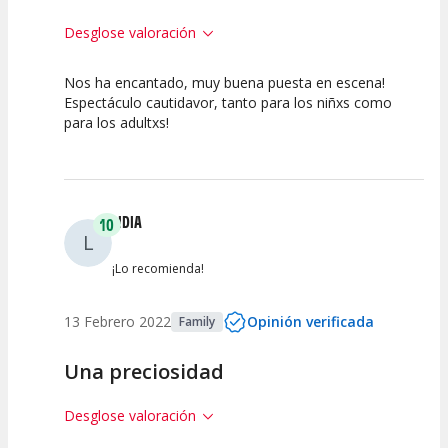
Desglose valoración
Nos ha encantado, muy buena puesta en escena!
10
10
10
Espectáculo cautidavor, tanto para los niñxs como
para los adultxs!
Calidad del
Puesta en
Interpretación
Espectáculo
Escena
artística
LIDIA
10
L
¡Lo recomienda!
13 Febrero 2022
Opinión verificada
Family
Una preciosidad
Desglose valoración