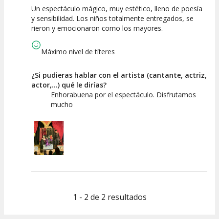
Un espectáculo mágico, muy estético, lleno de poesía
10
10
10
y sensibilidad. Los niños totalmente entregados, se
rieron y emocionaron como los mayores.
Calidad del
Puesta en
Interpretación
Espectáculo
Escena
artística
Máximo nivel de títeres
¿Si pudieras hablar con el artista (cantante, actriz,
actor,...) qué le dirías?
Enhorabuena por el espectáculo. Disfrutamos
mucho
1 - 2 de 2 resultados