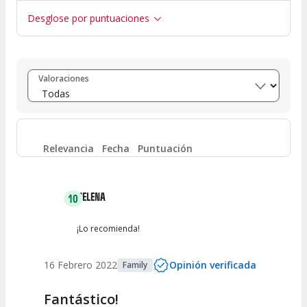
Desglose por puntuaciones
Entre 8 y 10
(
2
)
Valoraciones
Entre 6 y 8
(
0
)
Entre 4 y 6
(
0
)
Relevancia
Fecha
Puntuación
Entre 2 y 4
(
0
)
HELENA
10
Entre 0 y 2
(
0
)
¡Lo recomienda!
16 Febrero 2022
Opinión verificada
Family
Fantástico!