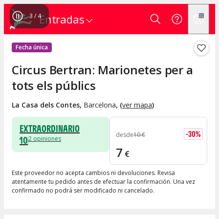
4
/
4
Entradas
Fecha única
Circus Bertran: Marionetes per a
tots els públics
La Casa dels Contes
,
Barcelona
, (
ver mapa
)
EXTRAORDINARIO
-
30
%
desde
10
€
10
2
opiniones
7
€
Este proveedor no acepta cambios ni devoluciones. Revisa
atentamente tu pedido antes de efectuar la confirmación. Una vez
confirmado no podrá ser modificado ni cancelado.