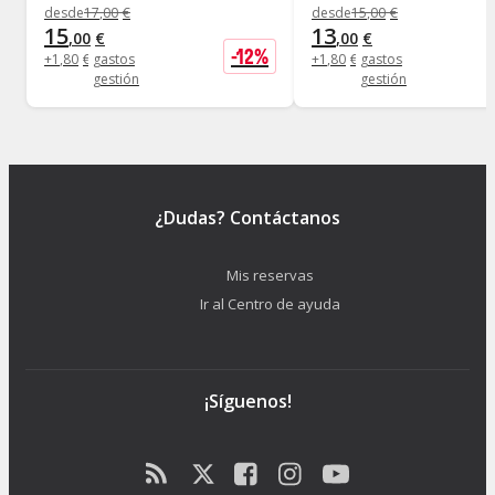
desde
17
,
00
€
desde
15
,
00
€
15
13
,
00
€
,
00
€
-
12
%
+
1
,
80
€
gastos
+
1
,
80
€
gastos
gestión
gestión
¿Dudas? Contáctanos
Mis reservas
Ir al Centro de ayuda
¡Síguenos!