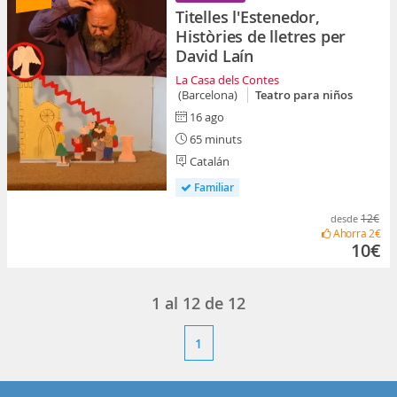
Titelles l'Estenedor,
Històries de lletres per
David Laín
La Casa dels Contes
(Barcelona)
Teatro para niños
16 ago
65 minuts
Catalán
Familiar
12€
desde
Ahorra
2€
10€
1
al
12
de
12
1