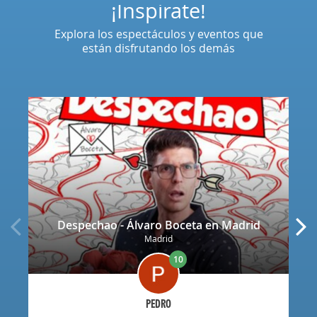
¡Inspírate!
Explora los espectáculos y eventos que
están disfrutando los demás
Despechao - Álvaro Boceta en Madrid
Madrid
10
PEDRO