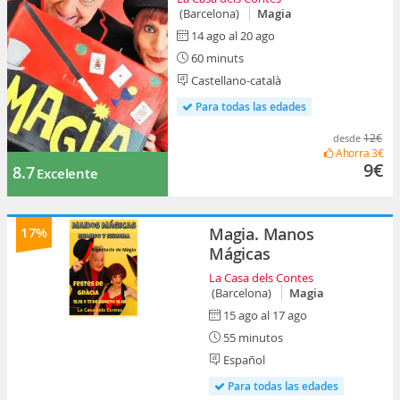
(Barcelona)
Magia
14 ago al 20 ago
60 minuts
Castellano-català
Para todas las edades
12€
desde
Ahorra
3€
9€
8.7
Excelente
17%
Magia. Manos
Mágicas
La Casa dels Contes
(Barcelona)
Magia
15 ago al 17 ago
55 minutos
Español
Para todas las edades