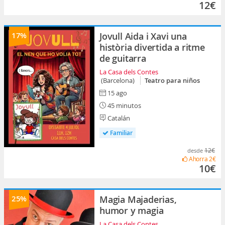
12€
17%
Jovull Aida i Xavi una
història divertida a ritme
de guitarra
La Casa dels Contes
(Barcelona)
Teatro para niños
15 ago
45 minutos
Catalán
Familiar
12€
desde
Ahorra
2€
10€
25%
Magia Majaderias,
humor y magia
La Casa dels Contes