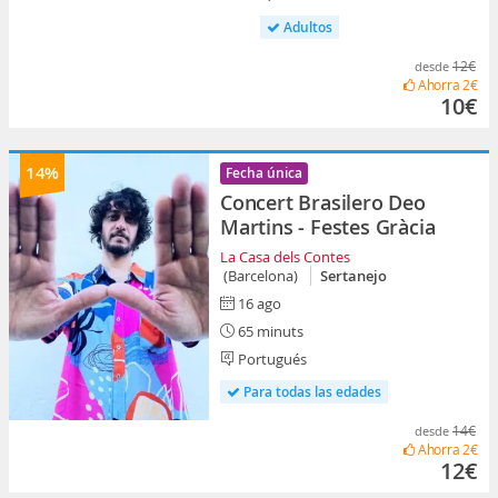
Adultos
12€
desde
Ahorra
2€
10€
14%
Fecha única
Concert Brasilero Deo
Martins - Festes Gràcia
La Casa dels Contes
(Barcelona)
Sertanejo
16 ago
65 minuts
Portugués
Para todas las edades
14€
desde
Ahorra
2€
12€