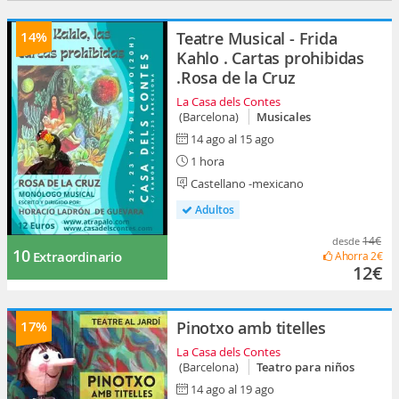
14%
Teatre Musical - Frida
Kahlo . Cartas prohibidas
.Rosa de la Cruz
La Casa dels Contes
(Barcelona)
Musicales
14 ago al 15 ago
1 hora
Castellano -mexicano
Adultos
14€
desde
10
Extraordinario
Ahorra
2€
12€
17%
Pinotxo amb titelles
La Casa dels Contes
(Barcelona)
Teatro para niños
14 ago al 19 ago