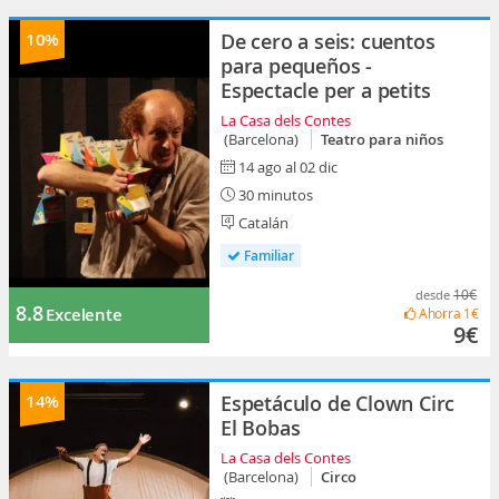
10%
De cero a seis: cuentos
para pequeños -
Espectacle per a petits
La Casa dels Contes
(Barcelona)
Teatro para niños
14 ago al 02 dic
30 minutos
Catalán
Familiar
10€
desde
8.8
Excelente
Ahorra
1€
9€
14%
Espetáculo de Clown Circ
El Bobas
La Casa dels Contes
(Barcelona)
Circo