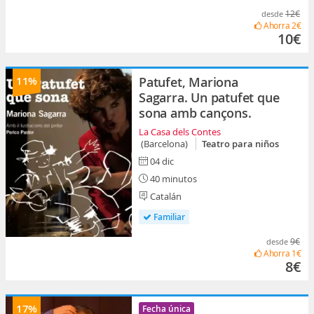
12€
desde
Ahorra
2€
10€
11%
Patufet, Mariona
Sagarra. Un patufet que
sona amb cançons.
La Casa dels Contes
(Barcelona)
Teatro para niños
04 dic
40 minutos
Catalán
Familiar
9€
desde
Ahorra
1€
8€
17%
Fecha única