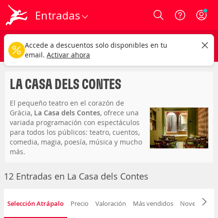
Entradas
Login
la casa dels contes
CAMBIAR
Accede a descuentos solo disponibles en tu
Cualquier tipo
Cualquier fecha
email.
Activar ahora
LA CASA DELS CONTES
El pequeño teatro en el corazón de
Gràcia,
La Casa dels Contes
, ofrece una
variada programación con espectáculos
para todos los públicos: teatro, cuentos,
comedia, magia, poesía, música y mucho
más.
Barcelona (Barcelona, España)
c/ Ramón y Cajal 35 (Gràcia)
12 Entradas en La Casa dels Contes
Capacidad para 60 personas
Selección Atrápalo
Precio
Valoración
Más vendidos
Novedad
F