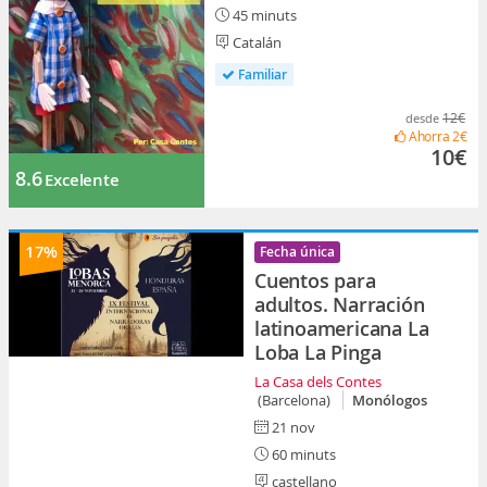
45 minuts
Catalán
Familiar
12€
desde
Ahorra
2€
10€
8.6
Excelente
17%
Fecha única
Cuentos para
adultos. Narración
latinoamericana La
Loba La Pinga
La Casa dels Contes
(Barcelona)
Monólogos
21 nov
60 minuts
castellano