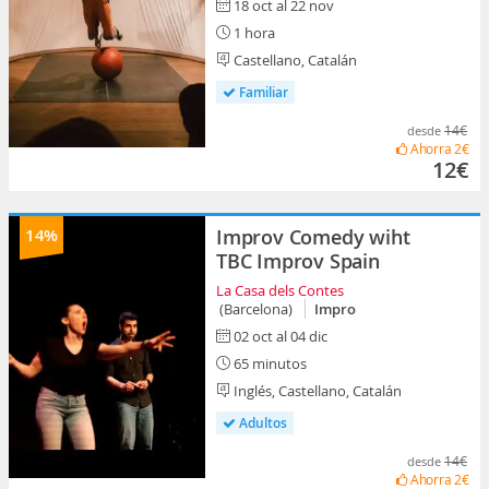
18 oct al 22 nov
1 hora
Castellano, Catalán
Familiar
14€
desde
Ahorra
2€
12€
14%
Improv Comedy wiht
TBC Improv Spain
La Casa dels Contes
(Barcelona)
Impro
02 oct al 04 dic
65 minutos
Inglés, Castellano, Catalán
Adultos
14€
desde
Ahorra
2€