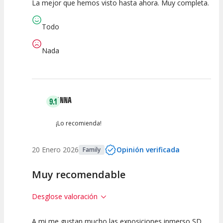
La mejor que hemos visto hasta ahora. Muy completa.
10
10
10
Calidad del
Puesta en
Interpretación
Todo
Espectáculo
Escena
artística
Nada
ANNA
9.1
¡Lo recomienda!
20 Enero 2026
Opinión verificada
Family
Muy recomendable
Desglose valoración
A mi me gustan mucho las exposiciones inmerso SD.
10
10
7.5