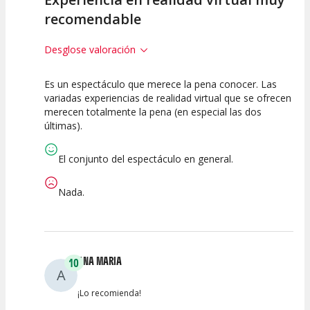
recomendable
Desglose valoración
Es un espectáculo que merece la pena conocer. Las
10
10
7.5
variadas experiencias de realidad virtual que se ofrecen
merecen totalmente la pena (en especial las dos
Calidad del
Puesta en
Interpretación
últimas).
Espectáculo
Escena
artística
El conjunto del espectáculo en general.
Nada.
ANA MARIA
10
A
¡Lo recomienda!