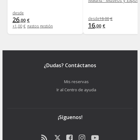
Madrid · Museos y Exposi
desde
26
desde
18
,
00
€
,
00
€
16
,
00
€
+
1
,
00
€
gastos gestión
¿Dudas? Contáctanos
Mis reservas
Ir al Centro de ayuda
¡Síguenos!