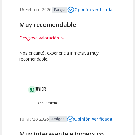
16 Febrero 2026
Opinión verificada
Pareja
Muy recomendable
Desglose valoración
Nos encantó, experiencia inmersiva muy
10
10
10
recomendable.
Calidad del
Puesta en
Interpretación
Espectáculo
Escena
artística
JAVIER
9.1
¡Lo recomienda!
10 Marzo 2026
Opinión verificada
Amigos
Muy interesante e inmersivo