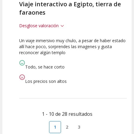
Viaje interactivo a Egipto, tierra de
faraones
Desglose valoración
Un viaje inmersivo muy chulo, a pesar de haber estado
7.5
7.5
7.5
allí hace poco, sorprendes las imagenes y gusta
reconocer algún templo
Calidad del
Puesta en
Interpretación
Espectáculo
Escena
artística
Todo, se hace corto
Los precios son altos
1 - 10 de 28 resultados
1
2
3