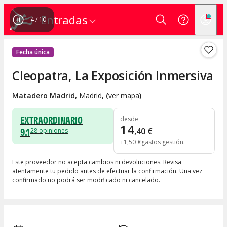
Entradas
4
/
10
Fecha única
Cleopatra, La Exposición Inmersiva
Matadero Madrid
,
Madrid
, (
ver mapa
)
EXTRAORDINARIO
desde
14
9.1
,
40
€
28
opiniones
+
1
,
50
€
gastos gestión
Este proveedor no acepta cambios ni devoluciones. Revisa
atentamente tu pedido antes de efectuar la confirmación. Una vez
confirmado no podrá ser modificado ni cancelado.