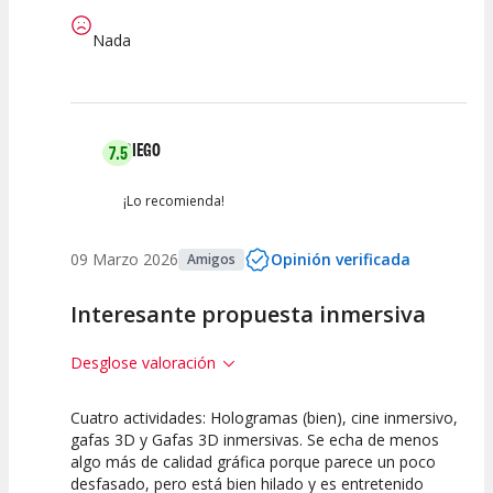
Nada
DIEGO
7.5
¡Lo recomienda!
09 Marzo 2026
Opinión verificada
Amigos
Interesante propuesta inmersiva
Desglose valoración
Cuatro actividades: Hologramas (bien), cine inmersivo,
7.5
7.5
7.5
gafas 3D y Gafas 3D inmersivas. Se echa de menos
algo más de calidad gráfica porque parece un poco
Calidad del
Puesta en
Interpretación
desfasado, pero está bien hilado y es entretenido
Espectáculo
Escena
artística