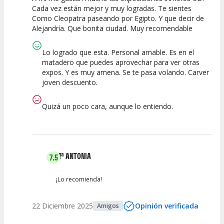
Cada vez están mejor y muy logradas. Te sientes
Como Cleopatra paseando por Egipto. Y que decir de
Calidad del
Puesta en
Interpretación
Alejandría. Que bonita ciudad. Muy recomendable
Espectáculo
Escena
artística
Lo logrado que esta. Personal amable. Es en el
matadero que puedes aprovechar para ver otras
expos. Y es muy amena. Se te pasa volando. Carver
joven descuento.
Quizá un poco cara, aunque lo entiendo.
Mª ANTONIA
7.5
¡Lo recomienda!
22 Diciembre 2025
Opinión verificada
Amigos