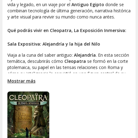
vida y legado, en un viaje por el
Antiguo Egipto
donde se
combinan tecnología de última generación, narrativa histórica
y arte visual para revivir su mundo como nunca antes.
Qué podrás vivir en Cleopatra, La Exposición Inmersiva:
Sala Expositiva: Alejandría y la hija del Nilo
Viaja a la cuna del saber antiguo:
Alejandría
. En esta sección
temática, descubrirás cómo
Cleopatra
se formó en la corte
ptolemaica, su papel en las tensas relaciones con Roma y
cómo su inteligencia la convirtió en una figura central de su
tiempo. La ambientación envolvente y los elementos
Mostrar más
interactivos te guiarán por su transformación de princesa a
reina, de reina a mito. Poder, carisma y sabiduría en estado
puro.
Holograma: Nacimiento de una nueva era
Una sorprendente narración visual en tres dimensiones que
conecta el surgimiento del helenismo con el ocaso del
Antiguo Egipto
. Gracias a la tecnología holográfica,