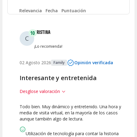
Entre 4 y 6
(
1
)
Relevancia
Fecha
Puntuación
Entre 2 y 4
(
0
)
CRISTINA
10
C
Entre 0 y 2
(
0
)
¡Lo recomienda!
02 Agosto 2026
Opinión verificada
Family
Interesante y entretenida
Desglose valoración
Todo bien. Muy dinámico y entretenido. Una hora y
10
10
10
media de visita virtual, en la mayoría de los casos
aunque también algo de lectura.
Calidad del
Puesta en
Interpretación
Espectáculo
Escena
artística
Utilización de tecnología para contar la historia