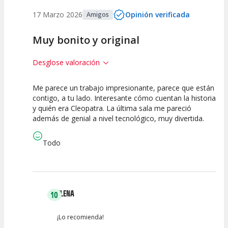
17 Marzo 2026
Opinión verificada
Amigos
Muy bonito y original
Desglose valoración
Me parece un trabajo impresionante, parece que están
10
10
10
contigo, a tu lado. Interesante cómo cuentan la historia
y quién era Cleopatra. La última sala me pareció
Calidad del
Puesta en
Interpretación
además de genial a nivel tecnológico, muy divertida.
Espectáculo
Escena
artística
Todo
ELENA
10
¡Lo recomienda!