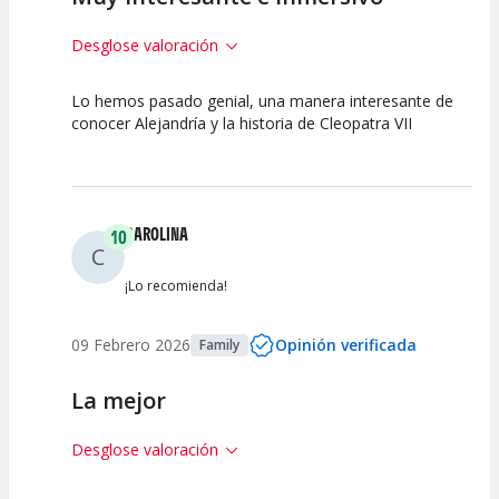
Desglose valoración
Lo hemos pasado genial, una manera interesante de
10
10
7.5
conocer Alejandría y la historia de Cleopatra VII
Calidad del
Puesta en
Interpretación
Espectáculo
Escena
artística
CAROLINA
10
C
¡Lo recomienda!
09 Febrero 2026
Opinión verificada
Family
La mejor
Desglose valoración