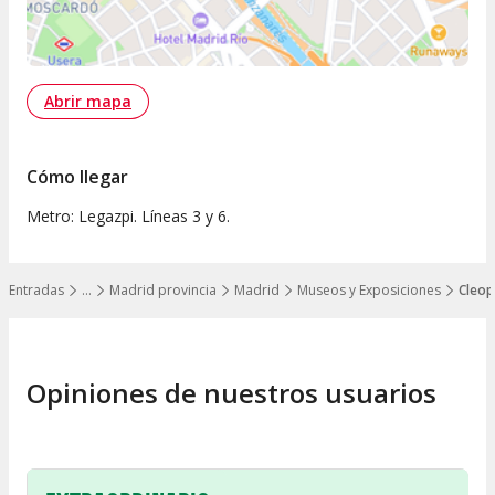
Abrir mapa
Cómo llegar
Metro: Legazpi. Líneas 3 y 6.
Entradas
…
Madrid provincia
Madrid
Museos y Exposiciones
Cleop
Mostrar todos los niveles
Opiniones de nuestros usuarios