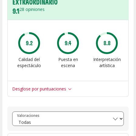
EXTRAORDINARIO
9.1
28
opiniones
9.2
9.4
8.8
Calidad del
Puesta en
Interpretación
espectáculo
escena
artística
Desglose por puntuaciones
Entre 8 y 10
(
21
)
Valoraciones
Entre 6 y 8
(
6
)