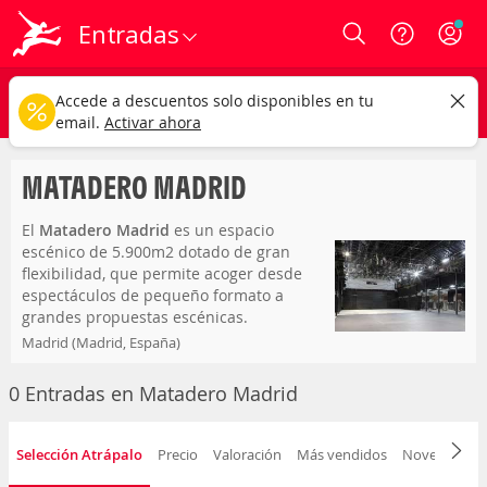
Entradas
Login
matadero madrid
CAMBIAR
Accede a descuentos solo disponibles en tu
Cualquier tipo
Cualquier fecha
email.
Activar ahora
MATADERO MADRID
El
Matadero Madrid
es un espacio
escénico de 5.900m2 dotado de gran
flexibilidad, que permite acoger desde
espectáculos de pequeño formato a
grandes propuestas escénicas.
Madrid (Madrid, España)
Paseo de la Chopera, 14
0 Entradas en Matadero Madrid
Selección Atrápalo
Precio
Valoración
Más vendidos
Novedad
F