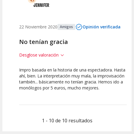
JENNIFER
22 Noviembre 2020
Opinión verificada
Amigos
No tenían gracia
Desglose valoración
Impro basada en la historia de una espectadora. Hasta
2.5
5
5
ahí, bien. La interpretación muy mala, la improvisación
también... básicamente no tenían gracia. Hemos ido a
Calidad del
Puesta en
Interpretación
monólogos por 5 euros, mucho mejores.
Espectáculo
Escena
artística
1 - 10 de 10 resultados