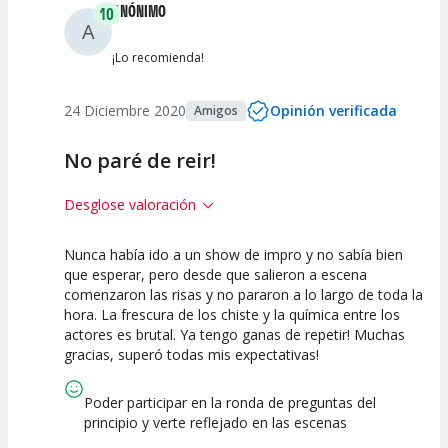
ANÓNIMO
10
A
¡Lo recomienda!
24 Diciembre 2020
Opinión verificada
Amigos
No paré de reir!
Desglose valoración
Nunca había ido a un show de impro y no sabía bien
10
10
10
que esperar, pero desde que salieron a escena
comenzaron las risas y no pararon a lo largo de toda la
Calidad del
Puesta en
Interpretación
hora. La frescura de los chiste y la química entre los
Espectáculo
Escena
artística
actores es brutal. Ya tengo ganas de repetir! Muchas
gracias, superó todas mis expectativas!
Poder participar en la ronda de preguntas del
principio y verte reflejado en las escenas