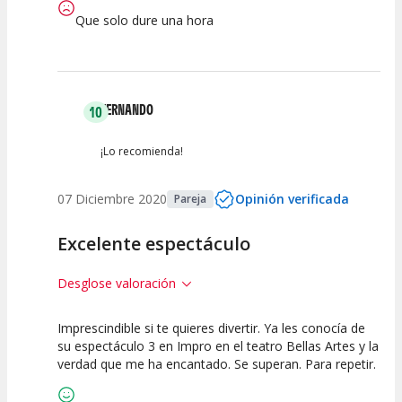
Que solo dure una hora
FERNANDO
10
¡Lo recomienda!
07 Diciembre 2020
Opinión verificada
Pareja
Excelente espectáculo
Desglose valoración
Imprescindible si te quieres divertir. Ya les conocía de
10
10
10
su espectáculo 3 en Impro en el teatro Bellas Artes y la
verdad que me ha encantado. Se superan. Para repetir.
Calidad del
Puesta en
Interpretación
Espectáculo
Escena
artística