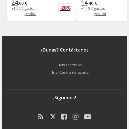
24
14
,
00
€
,
40
€
-
20
%
+
1
,
56
€
gastos
+
1
,
15
€
gastos
gestión
gestión
¿Dudas? Contáctanos
Mis reservas
Ir al Centro de ayuda
¡Síguenos!