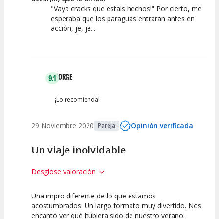
"Vaya cracks que estais hechos!" Por cierto, me
esperaba que los paraguas entraran antes en
acción, je, je...
JORGE
9.1
¡Lo recomienda!
29 Noviembre 2020
Opinión verificada
Pareja
Un viaje inolvidable
Desglose valoración
Una impro diferente de lo que estamos
10
7.5
10
acostumbrados. Un largo formato muy divertido. Nos
encantó ver qué hubiera sido de nuestro verano.
Calidad del
Puesta en
Interpretación