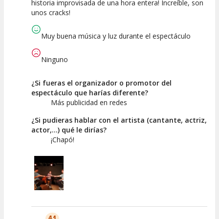
historia improvisada de una hora entera! Increíble, son
unos cracks!
Calidad del
Puesta en
Interpretación
Espectáculo
Escena
artística
Muy buena música y luz durante el espectáculo
Ninguno
¿Si fueras el organizador o promotor del
espectáculo que harías diferente?
Más publicidad en redes
¿Si pudieras hablar con el artista (cantante, actriz,
actor,...) qué le dirías?
¡Chapó!
4.1