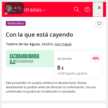
4
/
5
Entradas
Fecha única
Con la que está cayendo
Teatro de las Aguas
,
Madrid
, (
ver mapa
)
EXTRAORDINARIO
-
43
%
desde
14
€
9.2
10
opiniones
8
€
+
0
,
80
€
gastos gestión
Este proveedor no acepta cambios ni devoluciones. Revisa
atentamente tu pedido antes de efectuar la confirmación. Una vez
confirmado no podrá ser modificado ni cancelado.