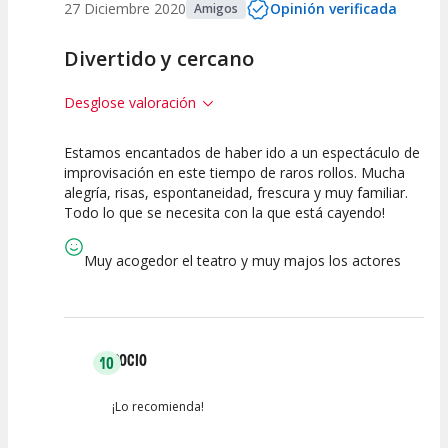
27 Diciembre 2020
Opinión verificada
Amigos
Divertido y cercano
Desglose valoración
Estamos encantados de haber ido a un espectáculo de
10
10
10
improvisación en este tiempo de raros rollos. Mucha
alegría, risas, espontaneidad, frescura y muy familiar.
Calidad del
Puesta en
Interpretación
Todo lo que se necesita con la que está cayendo!
Espectáculo
Escena
artística
Muy acogedor el teatro y muy majos los actores
ROCIO
10
¡Lo recomienda!