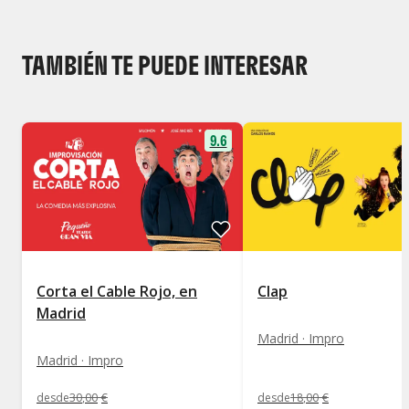
TAMBIÉN TE PUEDE INTERESAR
9.6
Corta el Cable Rojo, en
Clap
Madrid
Madrid · Impro
Madrid · Impro
desde
30
,
00
€
desde
18
,
00
€