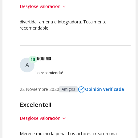
Desglose valoración
divertida, amena e integradora. Totalmente
10
7.5
10
recomendable
Calidad del
Puesta en
Interpretación
Espectáculo
Escena
artística
ANÓNIMO
10
A
¡Lo recomienda!
22 Noviembre 2020
Opinión verificada
Amigos
Excelente!!
Desglose valoración
Merece mucho la pena! Los actores crearon una
10
10
10