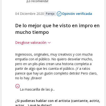
¡Lo recomienda!
04 Diciembre 2020
Opinión verificada
Pareja
De lo mejor que he visto en impro en
mucho tiempo
Desglose valoración
Ingeniosos, originales, muy creativos y con mucha
10
10
10
empatía con el público. No quiero desvelar mucho,
pero en un plis-plas crean una historia completa a
Calidad del
Puesta en
Interpretación
partir de algo que les cuenta el público. ¡Y a ratos
Espectáculo
Escena
artística
parece que hay un guión completo detrás! Pero claro,
no lo hay. ¡Bravo!
La mascarilla de las p...
¿Si pudieras hablar con el artista (cantante, actriz,
actor,...) qué le dirías?