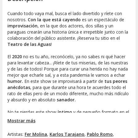
Cuando todo vaya mal, busca el lado divertido y ríete con
nosotros. ​
Con la que está cayendo
es un espectáculo de
improvisación
, en la que dos actores, dos sillas y un
paraguas crearán una historia única e irrepetible junto con la
colaboración del público asistente. ¡Reserva tu sitio en el
Teatro de las Aguas
!
El
2020
no es tu año, reconócelo, ya no sabes ni qué hacer
para levantar cabeza... ¡Ríete de tus miserias, de las nuestras
y de las de todos! Porque para curar una herida no hay nada
mejor que echarle sal, y a esta pandemia le vamos a echar
humor.
En este show se improvisará a partir de
tus peores
anécdotas
, para que durante una hora te acuerdes todo el
rato de ellas pero de un modo diferente, mucho más ridículo
y absurdo y en absoluto
sanador.
No te pierdas este show
íntimo
y de pequeño formato en el
que la cercanía con el público hará que surja una gran
Mostrar más
complicidad entre éste y los actores donde todo puede
pasar. ¿Encontrarás la solución a cómo salir de una
Artistas:
Fer Molina
,
Karlos Tarajano
,
Pablo Romo
,
pandemia mundial mediante el humor? Sea como sea,