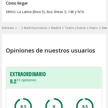
Cómo llegar
Metro: La Latina (línea 5). Bus: líneas 3, 148 y N16.
Entradas
…
Madrid provincia
Madrid
Teatro y Danza
Impro
Con 
Mostrar todos los niveles
Opiniones de nuestros usuarios
EXTRAORDINARIO
9.2
10
opiniones
9.3
9
9.5