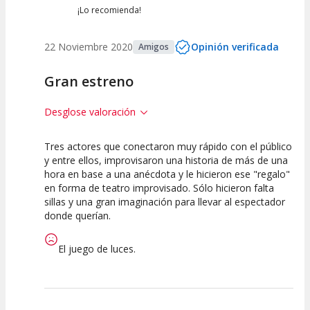
¡Lo recomienda!
22 Noviembre 2020
Opinión verificada
Amigos
Gran estreno
Desglose valoración
Tres actores que conectaron muy rápido con el público
10
10
10
y entre ellos, improvisaron una historia de más de una
hora en base a una anécdota y le hicieron ese "regalo"
Calidad del
Puesta en
Interpretación
en forma de teatro improvisado. Sólo hicieron falta
Espectáculo
Escena
artística
sillas y una gran imaginación para llevar al espectador
donde querían.
El juego de luces.