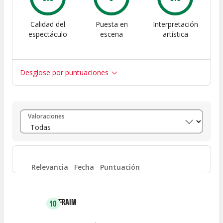
Calidad del
Puesta en
Interpretación
espectáculo
escena
artística
Desglose por puntuaciones
Entre 8 y 10
(
9
)
Valoraciones
Entre 6 y 8
(
0
)
Entre 4 y 6
(
1
)
Relevancia
Fecha
Puntuación
Entre 2 y 4
(
0
)
EFRAIM
10
Entre 0 y 2
(
0
)