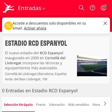
Entradas
Login
estadio rcd espanyol
CAMBIAR
Accede a descuentos solo disponibles en tu
Cualquier tipo
Cualquier fecha
email.
Activar ahora
ESTADIO RCD ESPANYOL
El nuevo estadio del
RCD Espanyol
inaugurado en 2009 en
Cornellà del
Llobregat
incorpora las técnicas y
equipamientos más avanzados.
Cornellà de Llobregat (Barcelona, España)
Avda. del Baix Llobregat, 100
Capacidad para 40.500 personas
0 Entradas en Estadio RCD Espanyol
Selección Atrápalo
Precio
Valoración
Más vendidos
Novedad
F