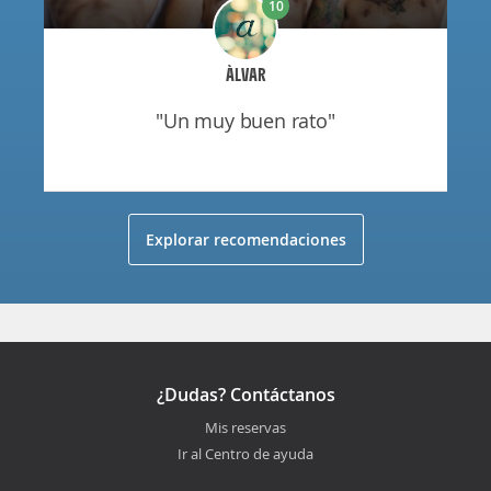
10
ÀLVAR
"un muy buen rato"
Explorar recomendaciones
¿Dudas? Contáctanos
Mis reservas
Ir al Centro de ayuda