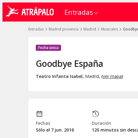
Entradas
Entradas
Madrid provincia
Madrid
Musicales
Goodbye
Fecha única
Goodbye España
Teatro Infanta Isabel
,
Madrid
, (
ver mapa
)
Fechas
Duración
Sólo el 7
jun.
2016
120 minutos sin desc