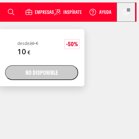
-
50
%
desde
20
€
10
€
NO DISPONIBLE