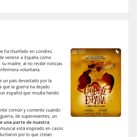
de trabajo en la ambientación. De todas formas la
obra es entretenida, las canciones me gustaron y
algunos actores son muy buenos!
que ha triunfado en Londres.
cide venirse a España como
 su madre, al no recibir noticias
nfermera voluntaria.
e un país devastado por la
a que la guerra ha dejado
 un español que resulta herido
gente común y corriente cuando
guerra, de supervivientes, un
de una parte de nuestra
 musical está inspirado en casos
ucharon por lo que creían.