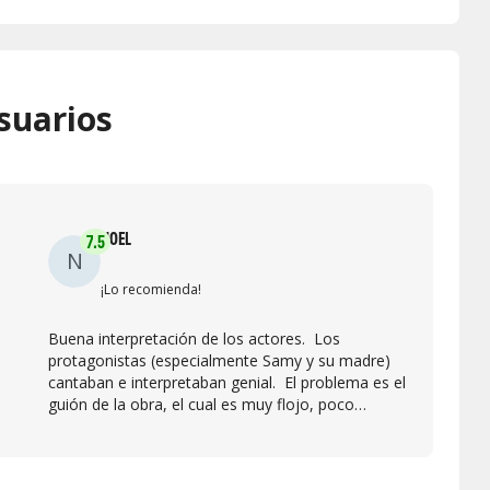
suarios
NOEL
7.5
N
¡Lo recomienda!
Buena interpretación de los actores. Los
protagonistas (especialmente Samy y su madre)
cantaban e interpretaban genial. El problema es el
guión de la obra, el cual es muy flojo, poco
interesante. Además el escenario únicamente es
un fondo negro con cubos marrones que se
utilizaban para todo. Eché en falta un poco más