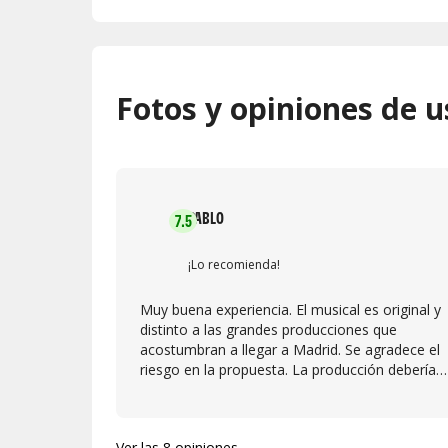
Fotos y opiniones de u
PABLO
7.5
¡Lo recomienda!
Muy buena experiencia. El musical es original y
distinto a las grandes producciones que
acostumbran a llegar a Madrid. Se agradece el
riesgo en la propuesta. La producción debería
contar con más días de representación ya que
solo los martes limita mucho la asistencia de
público. Creo que con el montaje actual la obra
Ver las 8 opiniones