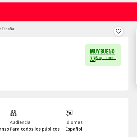
 España
MUY BUENO
7.7
8
opiniones
Audiencia
Idiomas
anso
Para todos los públicos
Español