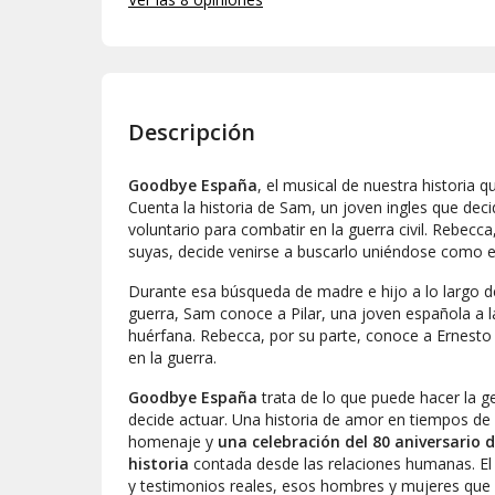
funcionaría mejor en espacios más reducidos.
Descripción
Goodbye España
, el musical de nuestra historia 
Cuenta la historia de Sam, un joven ingles que de
voluntario para combatir en la guerra civil. Rebecca,
suyas, decide venirse a buscarlo uniéndose como e
Durante esa búsqueda de madre e hijo a lo largo d
guerra, Sam conoce a Pilar, una joven española a l
huérfana. Rebecca, por su parte, conoce a Ernesto
en la guerra.
Goodbye España
trata de lo que puede hacer la 
decide actuar. Una historia de amor en tiempos de 
homenaje y
una celebración del 80 aniversario 
historia
contada desde las relaciones humanas. El
y testimonios reales, esos hombres y mujeres que l