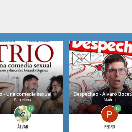
ío - Una comedia sexual
Barcelona
Madrid
10
10
ÀLVAR
PEDRO