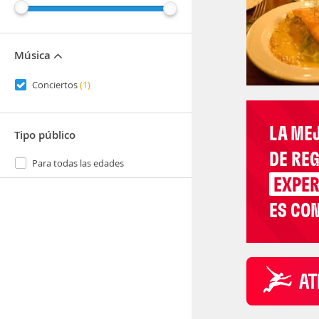
Música
Conciertos
(1)
LA ME
Tipo público
DE RE
Para todas las edades
EXPER
ES CON