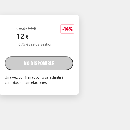
-
14
%
desde
14
€
12
€
+
0
,
75
€
gastos gestión
NO DISPONIBLE
Una vez confirmado, no se admitirán
cambios ni cancelaciones