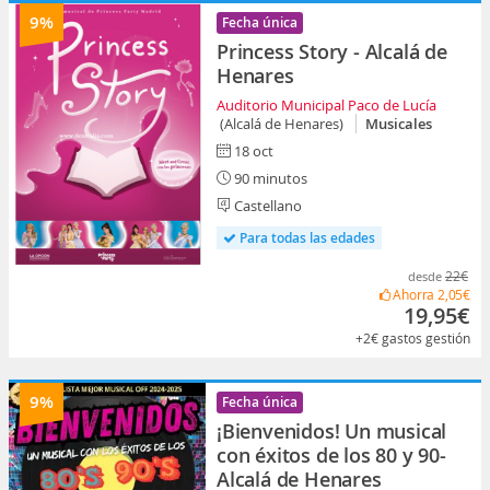
9%
Fecha única
Princess Story - Alcalá de
Henares
Auditorio Municipal Paco de Lucía
(Alcalá de Henares)
Musicales
18 oct
90 minutos
Castellano
Para todas las edades
22€
desde
Ahorra
2,05€
19,95€
+2€
gastos gestión
9%
Fecha única
¡Bienvenidos! Un musical
con éxitos de los 80 y 90-
Alcalá de Henares