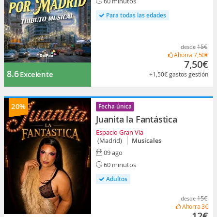
60 minutos
Para todas las edades
15€
desde
Ahorra
7,50€
7,50€
8.6
Excelente
+1,50€
gastos gestión
20%
Fecha única
Juanita la Fantástica
Espacio Gran Vía
(Madrid)
Musicales
09 ago
60 minutos
Adultos
15€
desde
Ahorra
3€
12€