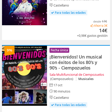
Castellano
Para todas las edades
17€
desde
Ahorra
3€
14€
+0,98€
gastos gestión
9%
Fecha única
¡Bienvenidos! Un musical
con éxitos de los 80's y
90's - Ciempozuelos
Sala Multifuncional de Ciempozuelos
(Ciempozuelos)
Musicales
17 oct
90 minutos
Castellano
Para todas las edades