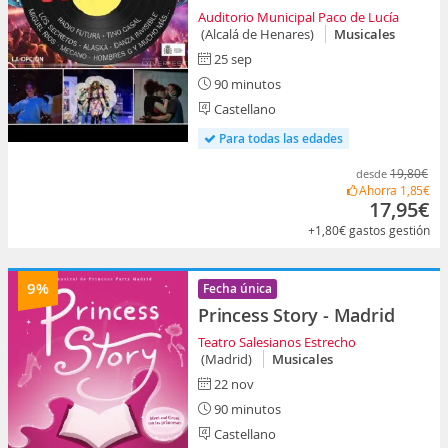
Auditorio Municipal Paco de Lucía
(Alcalá de Henares)
Musicales
25 sep
90 minutos
Castellano
Para todas las edades
19,80€
desde
Ahorra
1,85€
17,95€
+1,80€
gastos gestión
9%
Fecha única
Princess Story - Madrid
Teatro Salesianos Estrecho
(Madrid)
Musicales
22 nov
90 minutos
Castellano