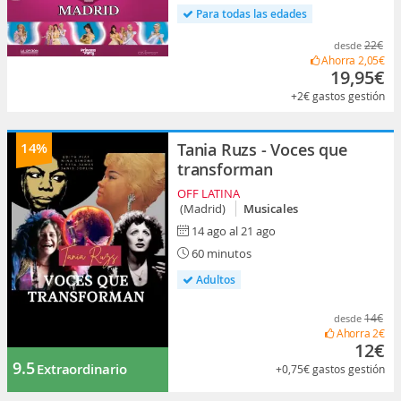
Para todas las edades
22€
desde
Ahorra
2,05€
19,95€
+2€
gastos gestión
14%
Tania Ruzs - Voces que
transforman
OFF LATINA
(Madrid)
Musicales
14 ago al 21 ago
60 minutos
Adultos
14€
desde
Ahorra
2€
12€
9.5
Extraordinario
+0,75€
gastos gestión