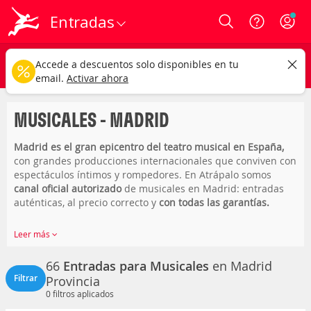
Entradas
Login
Madrid provincia
CAMBIAR
Accede a descuentos solo disponibles en tu
Musicales
Cualquier fecha
email.
Activar ahora
MUSICALES - MADRID
Madrid es el gran epicentro del teatro musical en España,
con grandes producciones internacionales que conviven con
espectáculos íntimos y rompedores. En Atrápalo somos
canal oficial autorizado
de musicales en Madrid: entradas
auténticas, al precio correcto y
con todas las garantías.
Entre los grandes títulos en cartelera encuentras
El Rey
Leer más
León
en el Teatro Lope de Vega,
Los Miserables
en el Teatro
Apolo Madrid,
Wicked
en el Nuevo Teatro Alcalá,
We Will
66
Entradas para Musicales
en Madrid
Rock You
y
101 Dálmatas
en el Gran Teatro CaixaBank
Filtrar
Provincia
Príncipe Pío,
SIX el Musical
en el Teatro Gran Vía,
La familia
0
filtros aplicados
Addams
y
El tiempo entre costuras
en el Teatro Calderón,