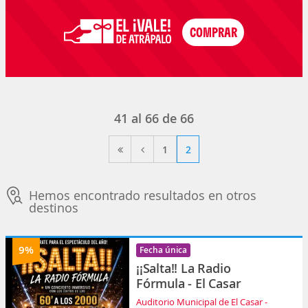
41
al
66
de
66
1
2
Hemos encontrado resultados en otros
destinos
9%
Fecha única
¡¡Salta!! La Radio
Fórmula - El Casar
Auditorio Municipal de El Casar -