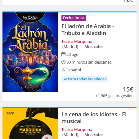
Fecha única
El ladrón de Arabia -
Tributo a Aladdín
Teatro Marquina
(Madrid)
Musicales
20 ago
90 minutos sin descanso
Español
Para todas las edades
15€
+1,90€
gastos gestión
La cena de los idiotas - El
musical
Teatro Marquina
(Madrid)
Musicales