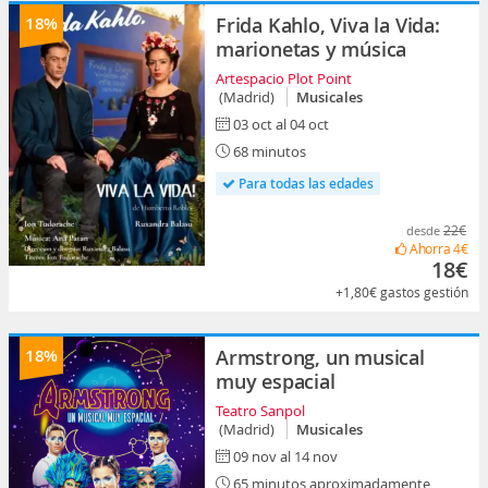
18%
Frida Kahlo, Viva la Vida:
marionetas y música
Artespacio Plot Point
(Madrid)
Musicales
03 oct al 04 oct
68 minutos
Para todas las edades
22€
desde
Ahorra
4€
18€
+1,80€
gastos gestión
18%
Armstrong, un musical
muy espacial
Teatro Sanpol
(Madrid)
Musicales
09 nov al 14 nov
65 minutos aproximadamente