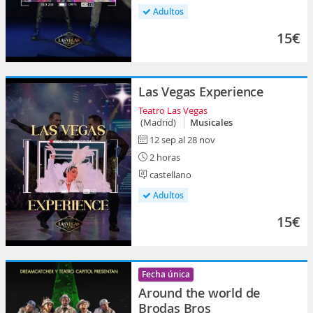
Adultos
15€
Las Vegas Experience
Teatro Las Vegas
(Madrid)
Musicales
12 sep al 28 nov
2 horas
castellano
Adultos
15€
Fecha única
Around the world de
Brodas Bros