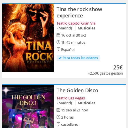
Tina the rock show
experience
Teatro Capitol Gran Vía
(Madrid)
Musicales
16 oct al 30 oct
1h 45 minutos
Español
Para todas las edades
25€
+2,50€
gastos gestión
The Golden Disco
Teatro Las Vegas
(Madrid)
Musicales
19 sep al 21 nov
2 horas
castellano