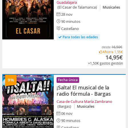
Guadalajara
(El Casar de Talamanca)
Musicales
28 nov
90 minutos
Castellano
Para todas las edades
16,50€
desde
Ahorra
1,55€
14,95€
+1,50€
gastos gestión
9%
Fecha única
¡Salta! El musical de la
radio fórmula - Bargas
Casa de Cultura María Zambrano
(Bargas)
Musicales
06 nov
90 minutos
Castellano