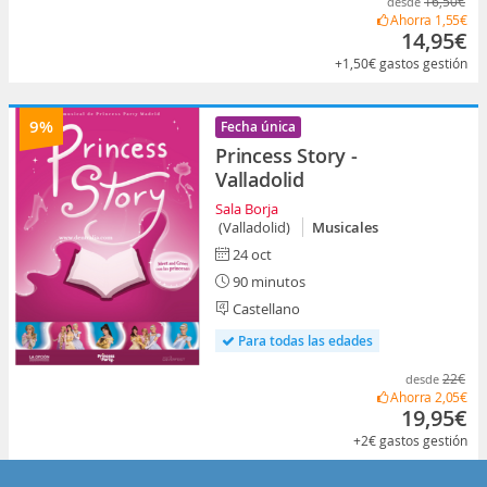
16,50€
desde
Ahorra
1,55€
14,95€
+1,50€
gastos gestión
9%
Fecha única
Princess Story -
Valladolid
Sala Borja
(Valladolid)
Musicales
24 oct
90 minutos
Castellano
Para todas las edades
22€
desde
Ahorra
2,05€
19,95€
+2€
gastos gestión