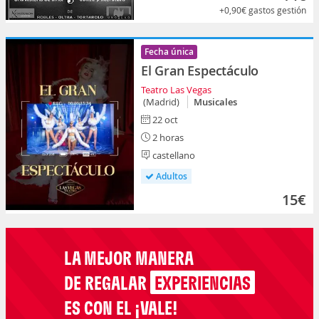
+0,90€
gastos gestión
Fecha única
El Gran Espectáculo
Teatro Las Vegas
(Madrid)
Musicales
22 oct
2 horas
castellano
Adultos
15€
LA MEJOR MANERA
DE REGALAR
EXPERIENCIAS
ES CON EL ¡VALE!