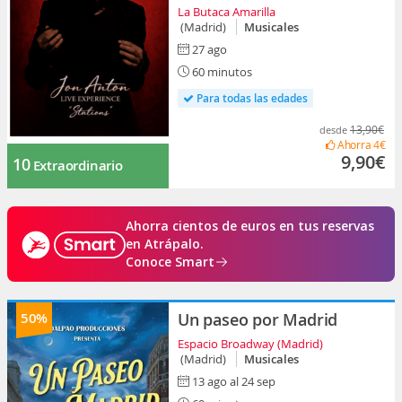
La Butaca Amarilla
(Madrid)
Musicales
27 ago
60 minutos
Para todas las edades
13,90€
desde
Ahorra
4€
9,90€
10
Extraordinario
Ahorra cientos de euros en tus reservas
en Atrápalo.
Conoce Smart
50%
Un paseo por Madrid
Espacio Broadway (Madrid)
(Madrid)
Musicales
13 ago al 24 sep