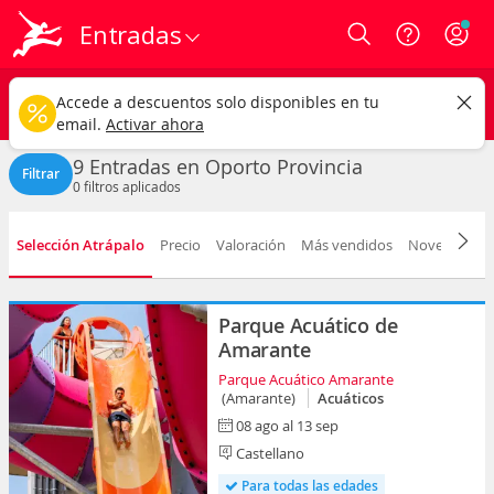
Entradas
Login
Oporto
CAMBIAR
Accede a descuentos solo disponibles en tu
Cualquier tipo
Cualquier fecha
email.
Activar ahora
9 Entradas en Oporto Provincia
Filtrar
0
filtros aplicados
Selección Atrápalo
Precio
Valoración
Más vendidos
Novedad
F
Parque Acuático de
Amarante
Parque Acuático Amarante
(Amarante)
Acuáticos
08 ago al 13 sep
Castellano
Para todas las edades