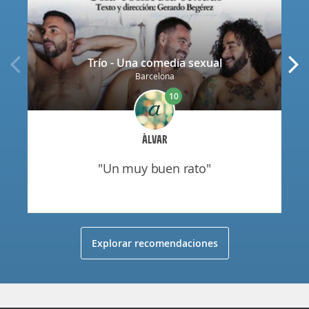
Trío - Una comedia sexual
Barcelona
10
ÀLVAR
"un muy buen rato"
Explorar recomendaciones