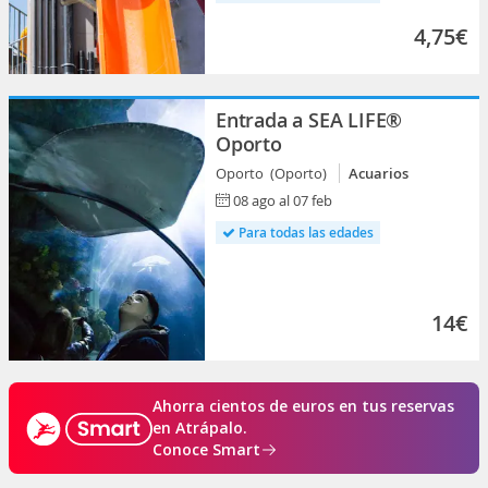
4,75€
Entrada a SEA LIFE®
Oporto
Oporto (Oporto)
Acuarios
08 ago al 07 feb
Para todas las edades
14€
Ahorra cientos de euros en tus reservas
en Atrápalo.
Conoce Smart