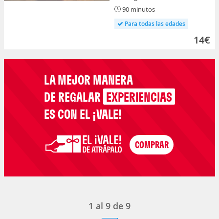
90 minutos
Para todas las edades
14€
LA MEJOR MANERA
DE REGALAR
EXPERIENCIAS
ES CON EL ¡VALE!
1
al
9
de
9