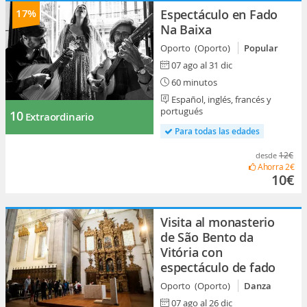
17%
Espectáculo en Fado
Na Baixa
Oporto (Oporto)
Popular
07 ago al 31 dic
60 minutos
Español, inglés, francés y
portugués
10
Extraordinario
Para todas las edades
12€
desde
Ahorra
2€
10€
Visita al monasterio
de São Bento da
Vitória con
espectáculo de fado
Oporto (Oporto)
Danza
07 ago al 26 dic