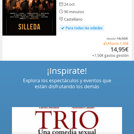
24 oct
90 minutos
Castellano
Para todas las edades
16,50€
desde
Ahorra
1,55€
14,95€
+1,50€
gastos gestión
¡Inspírate!
Explora los espectáculos y eventos que
están disfrutando los demás