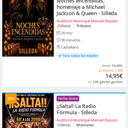
Noches encendidas,
homenaje a Michael
Jackson & Queen - Silleda
Auditorio Municipal Manuel Dopazo
(Silleda)
Tributos
20 nov
90 minutos
Castellano
Para todas las edades
16,45€
desde
Ahorra
1,50€
14,95€
+1,50€
gastos gestión
9%
Fecha única
¡¡Salta!! La Radio
Fórmula - Silleda
Auditorio Municipal Manuel Dopazo
(Silleda)
Musicales