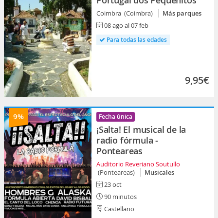
Portugal dos Pequenitos
Coimbra (Coimbra)
Más parques
08 ago al 07 feb
Para todas las edades
9,95€
9%
Fecha única
¡Salta! El musical de la
radio fórmula -
Ponteareas
Auditorio Reveriano Soutullo
(Ponteareas)
Musicales
23 oct
90 minutos
Castellano