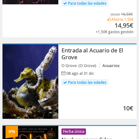
Para todas las edades
16,50€
desde
Ahorra
1,55€
14,95€
+1,50€
gastos gestión
Entrada al Acuario de El
Grove
O Grove (O Grove)
Acuarios
08 ago al 31 dic
Para todas las edades
10€
9%
Fecha única