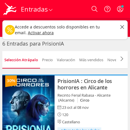
Entradas
Login
PrisionIA
CAMBIAR
Accede a descuentos solo disponibles en tu
Cualquier tipo
Cualquier fecha
email.
Activar ahora
6 Entradas para PrisionIA
Selección Atrápalo
Precio
Valoración
Más vendidos
Novedad
F
30%
PrisionIA : Circo de los
horrores en Alicante
Recinto Ferial Rabasa - Alicante
(Alicante)
Circo
23 oct al 08 nov
120
Castellano