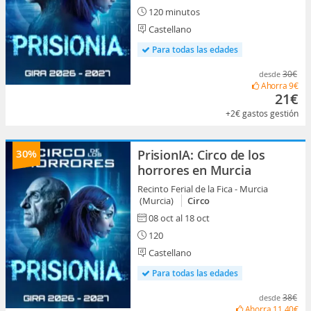
120 minutos
Castellano
Para todas las edades
30€
desde
Ahorra
9€
21€
+2€
gastos gestión
30%
PrisionIA: Circo de los
horrores en Murcia
Recinto Ferial de la Fica - Murcia
(Murcia)
Circo
08 oct al 18 oct
120
Castellano
Para todas las edades
38€
desde
Ahorra
11,40€