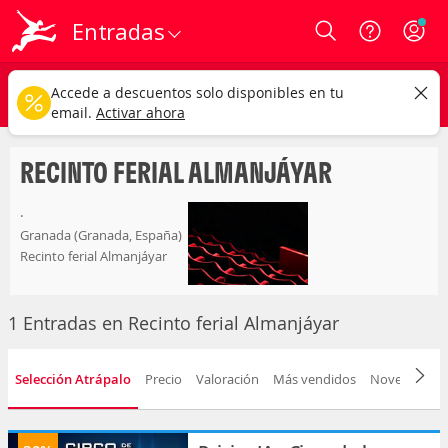
Entradas
Login
recinto ferial almanjáyar
CAMBIAR
Accede a descuentos solo disponibles en tu
Cualquier tipo
Cualquier fecha
email.
Activar ahora
RECINTO FERIAL ALMANJÁYAR
.
Granada (Granada, España)
Recinto ferial Almanjáyar
1 Entradas en Recinto ferial Almanjáyar
Selección Atrápalo
Precio
Valoración
Más vendidos
Novedad
F