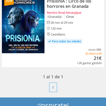
30%
PrisionIA : Circo de los
horrores en Granada
Recinto ferial Almanjáyar
(Granada)
Circo
26 nov al 29 nov
120 min
Castellano
Para todas las edades
30€
desde
Ahorra
9€
21€
+2€
gastos gestión
1
al
1
de
1
1
¡Inspírate!